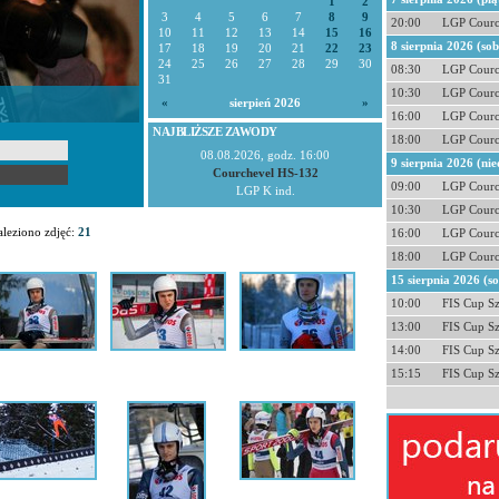
1
2
3
4
5
6
7
8
9
20:00
LGP Courc
10
11
12
13
14
15
16
8 sierpnia 2026 (so
17
18
19
20
21
22
23
24
25
26
27
28
29
30
08:30
LGP Courc
31
10:30
LGP Courc
«
sierpień 2026
»
16:00
LGP Courc
NAJBLIŻSZE ZAWODY
18:00
LGP Courc
08.08.2026, godz. 16:00
9 sierpnia 2026 (nie
Courchevel HS-132
09:00
LGP Courc
LGP K ind.
10:30
LGP Courc
leziono zdjęć:
21
16:00
LGP Courc
18:00
LGP Courc
15 sierpnia 2026 (s
10:00
FIS Cup S
13:00
FIS Cup S
14:00
FIS Cup S
15:15
FIS Cup S