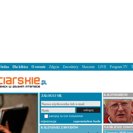
iedza
Dla kibica
O stronie
Zdjęcia
Zawodnicy
Skocznie
LIVE
Program TV
KALENDARIUM
ZALOGUJ SIĘ
pamiętaj na tym komputerze
rejestracja
zapomniałem hasło
NAJBLIŻSZE ZAW
KALENDARZ ZAWODÓW
7 sierpnia 2026 (pią