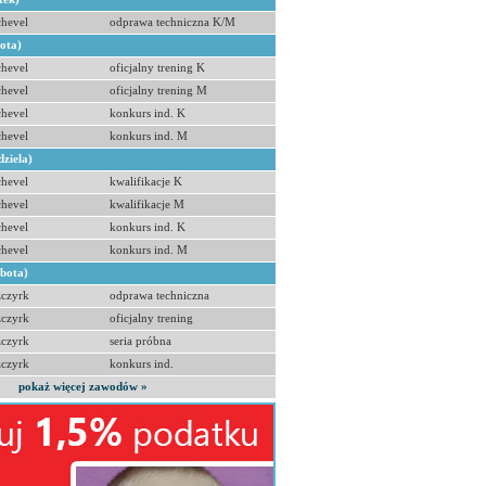
hevel
odprawa techniczna K/M
bota)
hevel
oficjalny trening K
hevel
oficjalny trening M
hevel
konkurs ind. K
hevel
konkurs ind. M
dziela)
hevel
kwalifikacje K
hevel
kwalifikacje M
hevel
konkurs ind. K
hevel
konkurs ind. M
obota)
zczyrk
odprawa techniczna
zczyrk
oficjalny trening
zczyrk
seria próbna
zczyrk
konkurs ind.
pokaż więcej zawodów »