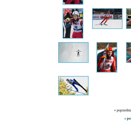
« poprzedni
« po