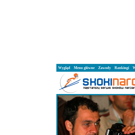
Wygląd
Menu główne
Zawody
Rankingi
W