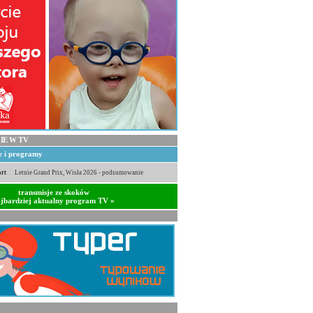
IE W TV
je i programy
rt
Letnie Grand Prix, Wisła 2026 - podsumowanie
transmisje ze skoków
jbardziej aktualny program TV »