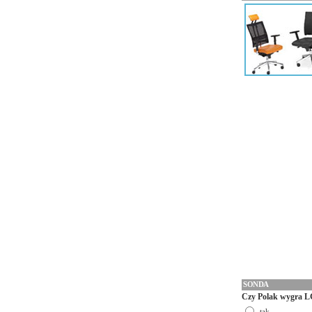
SONDA
Czy Polak wygra L
tak