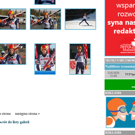
SKOKI NARCIARSK
Najbliższe transmis
13.8.2026
TVP Spo
15:00
na
REKLAMA
a strona następna strona »
wrót do listy galerii
REKLAMA