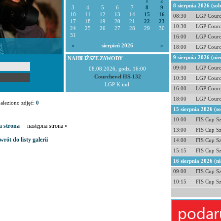
1
2
8 sierpnia 2026 (so
3
4
5
6
7
8
9
10
11
12
13
14
15
16
08:30
LGP Courc
17
18
19
20
21
22
23
10:30
LGP Courc
24
25
26
27
28
29
30
31
16:00
LGP Courc
«
sierpień 2026
»
18:00
LGP Courc
9 sierpnia 2026 (nie
NAJBLIŻSZE ZAWODY
09:00
LGP Courc
08.08.2026, godz. 16:00
Courchevel HS-132
10:30
LGP Courc
LGP K ind.
16:00
LGP Courc
18:00
LGP Courc
aleziono zdjęć:
0
15 sierpnia 2026 (s
10:00
FIS Cup S
a strona
następna strona »
13:00
FIS Cup S
wrót do listy galerii
14:00
FIS Cup S
15:15
FIS Cup S
16 sierpnia 2026 (ni
09:00
FIS Cup S
10:15
FIS Cup S