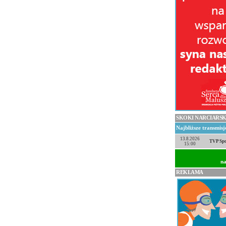
SKOKI NARCIARSK
Najbliższe transmis
13.8.2026
TVP Spo
15:00
na
REKLAMA