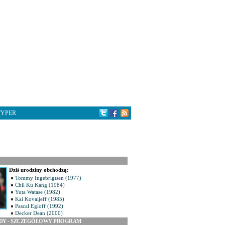
TYPER
Dziś urodziny obchodzą:
Tommy Ingebrigtsen (1977)
Chil Ku Kang (1984)
Yuta Watase (1982)
Kai Kovaljeff (1985)
Pascal Egloff (1992)
Decker Dean (2000)
ODY - SZCZEGÓŁOWY PROGRAM