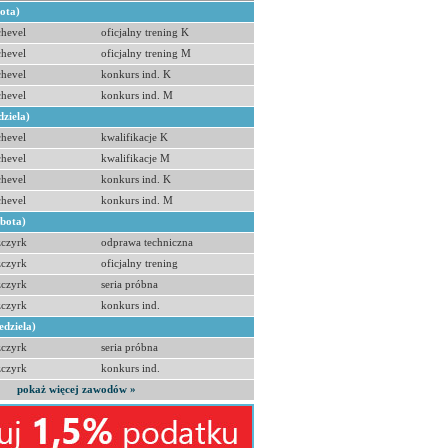
bota)
hevel
oficjalny trening K
hevel
oficjalny trening M
hevel
konkurs ind. K
hevel
konkurs ind. M
dziela)
hevel
kwalifikacje K
hevel
kwalifikacje M
hevel
konkurs ind. K
hevel
konkurs ind. M
obota)
zczyrk
odprawa techniczna
zczyrk
oficjalny trening
zczyrk
seria próbna
zczyrk
konkurs ind.
edziela)
zczyrk
seria próbna
zczyrk
konkurs ind.
pokaż więcej zawodów »