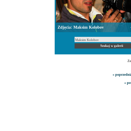
Zdjęcia: Maksim Kolobov
Zn
« poprzedni
« po