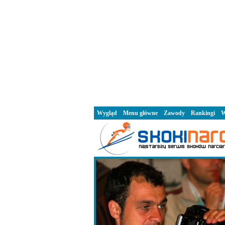
Wygląd
Menu główne
Zawody
Rankingi
W