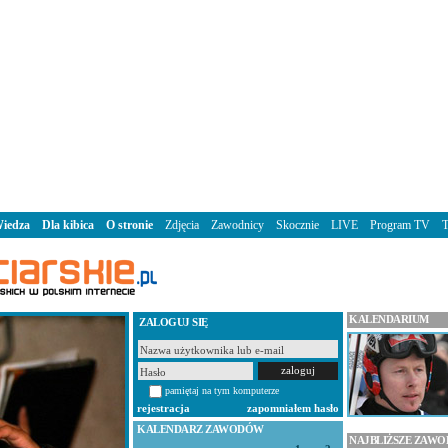
iedza
Dla kibica
O stronie
Zdjęcia
Zawodnicy
Skocznie
LIVE
Program TV
KALENDARIUM
ZALOGUJ SIĘ
pamiętaj na tym komputerze
rejestracja
zapomniałem hasło
KALENDARZ ZAWODÓW
NAJBLIŻSZE ZAW