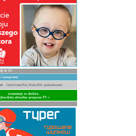
IE W TV
je i programy
rt
Letnie Grand Prix, Wisła 2026 - podsumowanie
transmisje ze skoków
jbardziej aktualny program TV »