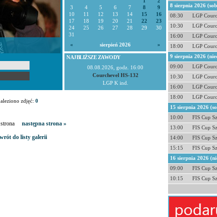
1
2
8 sierpnia 2026 (so
3
4
5
6
7
8
9
10
11
12
13
14
15
16
08:30
LGP Courc
17
18
19
20
21
22
23
10:30
LGP Courc
24
25
26
27
28
29
30
31
16:00
LGP Courc
«
sierpień 2026
»
18:00
LGP Courc
9 sierpnia 2026 (nie
NAJBLIŻSZE ZAWODY
09:00
LGP Courc
08.08.2026, godz. 16:00
Courchevel HS-132
10:30
LGP Courc
LGP K ind.
16:00
LGP Courc
18:00
LGP Courc
aleziono zdjęć:
0
15 sierpnia 2026 (s
10:00
FIS Cup S
a strona
następna strona »
13:00
FIS Cup S
wrót do listy galerii
14:00
FIS Cup S
15:15
FIS Cup S
16 sierpnia 2026 (ni
09:00
FIS Cup S
10:15
FIS Cup S