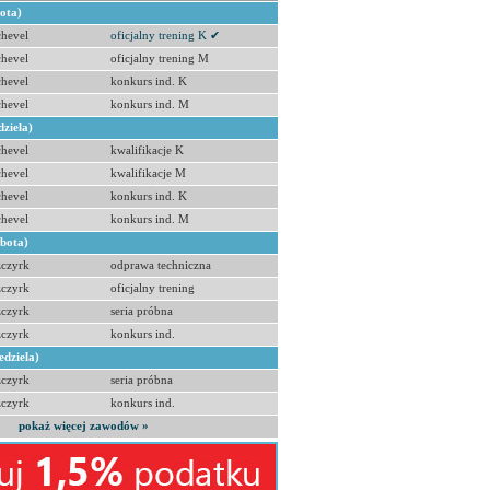
bota)
hevel
oficjalny trening K ✔
hevel
oficjalny trening M
hevel
konkurs ind. K
hevel
konkurs ind. M
dziela)
hevel
kwalifikacje K
hevel
kwalifikacje M
hevel
konkurs ind. K
hevel
konkurs ind. M
obota)
zczyrk
odprawa techniczna
zczyrk
oficjalny trening
zczyrk
seria próbna
zczyrk
konkurs ind.
edziela)
zczyrk
seria próbna
zczyrk
konkurs ind.
pokaż więcej zawodów »