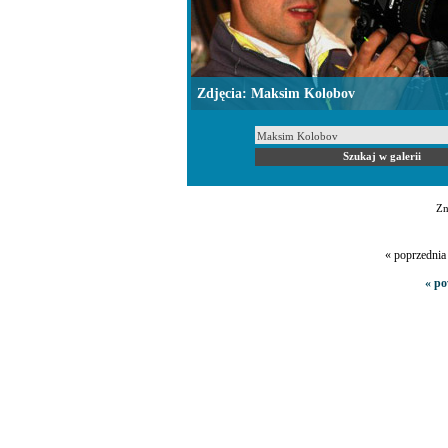
Zdjęcia: Maksim Kolobov
Zn
« poprzedni
« po