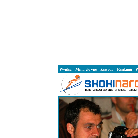
Wygląd
Menu główne
Zawody
Rankingi
W