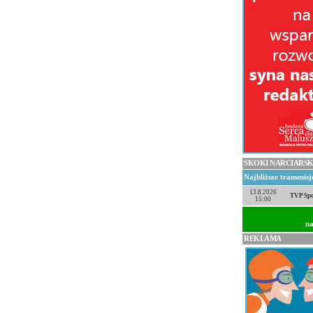
SKOKI NARCIARSK
Najbliższe transmis
13.8.2026
TVP Spo
15:00
na
REKLAMA