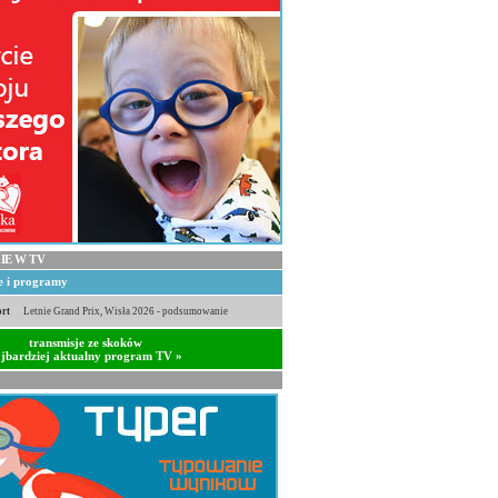
IE W TV
je i programy
rt
Letnie Grand Prix, Wisła 2026 - podsumowanie
transmisje ze skoków
jbardziej aktualny program TV »