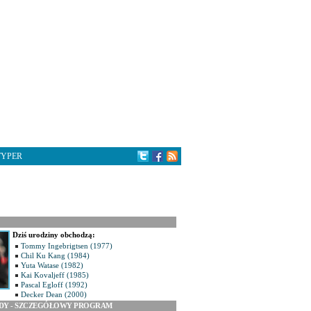
TYPER
Dziś urodziny obchodzą:
Tommy Ingebrigtsen (1977)
Chil Ku Kang (1984)
Yuta Watase (1982)
Kai Kovaljeff (1985)
Pascal Egloff (1992)
Decker Dean (2000)
ODY - SZCZEGÓŁOWY PROGRAM