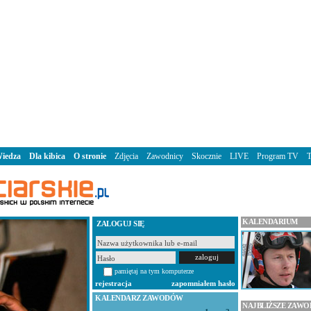
iedza
Dla kibica
O stronie
Zdjęcia
Zawodnicy
Skocznie
LIVE
Program TV
KALENDARIUM
ZALOGUJ SIĘ
pamiętaj na tym komputerze
rejestracja
zapomniałem hasło
KALENDARZ ZAWODÓW
NAJBLIŻSZE ZAW