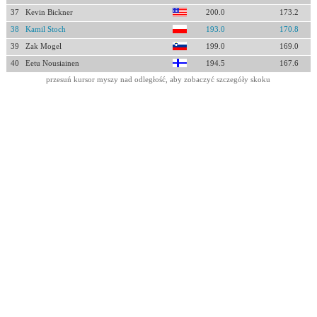
37
Kevin Bickner
200.0
173.2
38
Kamil Stoch
193.0
170.8
39
Zak Mogel
199.0
169.0
40
Eetu Nousiainen
194.5
167.6
przesuń kursor myszy nad odległość, aby zobaczyć szczegóły skoku