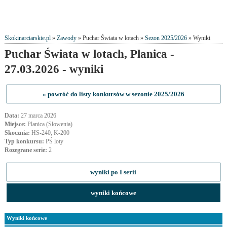
Skokinarciarskie.pl
»
Zawody
» Puchar Świata w lotach »
Sezon 2025/2026
» Wyniki
Puchar Świata w lotach, Planica -
27.03.2026 - wyniki
« powróć do listy konkursów w sezonie 2025/2026
Data:
27 marca 2026
Miejsce:
Planica (Słowenia)
Skocznia:
HS-240, K-200
Typ konkursu:
PŚ loty
Rozegrane serie:
2
wyniki po I serii
wyniki końcowe
Wyniki końcowe