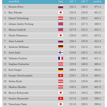
zawodnik
kraj
odl. 1
odl. 2
punkty
1
Domen Prevc
232.5
230.5
471.4
2
Ren Nikaido
232.0
233.0
451.3
3
Daniel Tschofenig
221.5
233.5
443.5
4
Johann Andre Forfang
215.5
227.5
440.3
5
Marius Lindvik
227.0
225.5
432.1
6
Naoki Nakamura
226.0
219.5
423.3
7
Anze Lanisek
216.5
235.0
422.4
8
Andreas Wellinger
218.5
215.5
414.3
9
Antti Aalto
219.0
235.5
411.8
10
Valentin Foubert
223.5
206.0
411.1
11
Stephan Embacher
219.0
240.0
406.4
12
Karl Geiger
208.0
224.5
404.6
13
Gregor Deschwanden
218.5
221.0
404.5
14
Stefan Kraft
225.0
219.0
403.9
15
Markus Mueller
218.5
220.0
401.9
16
Ryoyu Kobayashi
214.5
210.5
399.8
17
Sandro Hauswirth
217.0
223.0
399.2
18
Tomofumi Naito
211.0
230.5
398.4