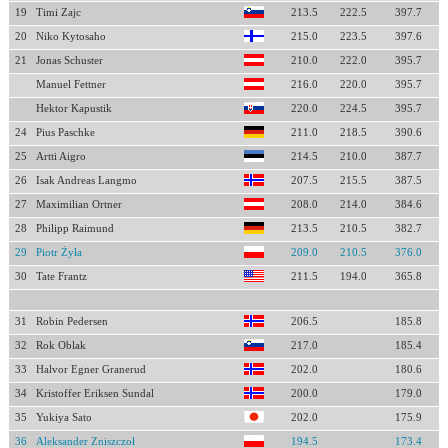
19
Timi Zajc
213.5
222.5
397.7
20
Niko Kytosaho
215.0
223.5
397.6
21
Jonas Schuster
210.0
222.0
395.7
Manuel Fettner
216.0
220.0
395.7
Hektor Kapustik
220.0
224.5
395.7
24
Pius Paschke
211.0
218.5
390.6
25
Artti Aigro
214.5
210.0
387.7
26
Isak Andreas Langmo
207.5
215.5
387.5
27
Maximilian Ortner
208.0
214.0
384.6
28
Philipp Raimund
213.5
210.5
382.7
29
Piotr Żyła
209.0
210.5
376.0
30
Tate Frantz
211.5
194.0
365.8
31
Robin Pedersen
206.5
185.8
32
Rok Oblak
217.0
185.4
33
Halvor Egner Granerud
202.0
180.6
34
Kristoffer Eriksen Sundal
200.0
179.0
35
Yukiya Sato
202.0
175.9
36
Aleksander Zniszczoł
194.5
173.4