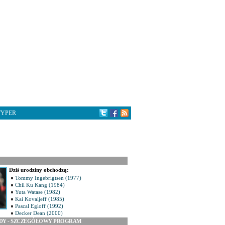
TYPER
Dziś urodziny obchodzą:
Tommy Ingebrigtsen (1977)
Chil Ku Kang (1984)
Yuta Watase (1982)
Kai Kovaljeff (1985)
Pascal Egloff (1992)
Decker Dean (2000)
ODY - SZCZEGÓŁOWY PROGRAM