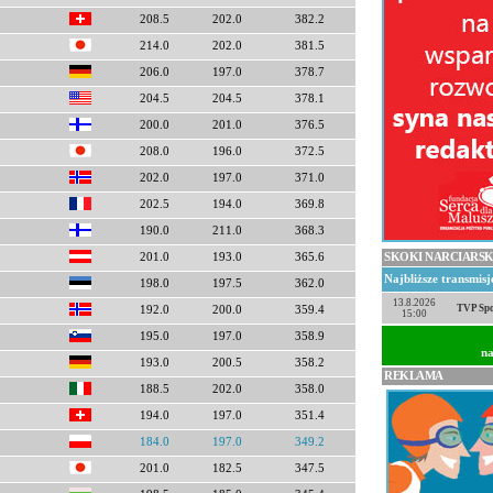
208.5
202.0
382.2
214.0
202.0
381.5
206.0
197.0
378.7
204.5
204.5
378.1
200.0
201.0
376.5
208.0
196.0
372.5
202.0
197.0
371.0
202.5
194.0
369.8
190.0
211.0
368.3
SKOKI NARCIARSK
201.0
193.0
365.6
Najbliższe transmis
198.0
197.5
362.0
13.8.2026
TVP Spo
192.0
200.0
359.4
15:00
195.0
197.0
358.9
na
193.0
200.5
358.2
REKLAMA
188.5
202.0
358.0
194.0
197.0
351.4
184.0
197.0
349.2
201.0
182.5
347.5