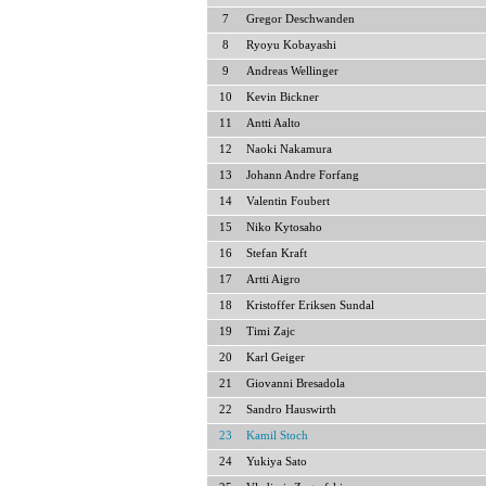
7
Gregor Deschwanden
8
Ryoyu Kobayashi
9
Andreas Wellinger
10
Kevin Bickner
11
Antti Aalto
12
Naoki Nakamura
13
Johann Andre Forfang
14
Valentin Foubert
15
Niko Kytosaho
16
Stefan Kraft
17
Artti Aigro
18
Kristoffer Eriksen Sundal
19
Timi Zajc
20
Karl Geiger
21
Giovanni Bresadola
22
Sandro Hauswirth
23
Kamil Stoch
24
Yukiya Sato