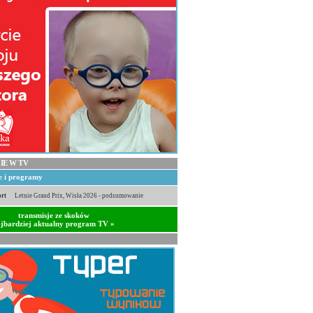
IE W TV
je i programy
rt
Letnie Grand Prix, Wisła 2026 - podsumowanie
transmisje ze skoków
jbardziej aktualny program TV »