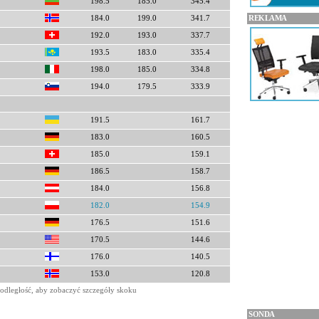
198.5
185.0
345.4
REKLAMA
184.0
199.0
341.7
192.0
193.0
337.7
193.5
183.0
335.4
198.0
185.0
334.8
194.0
179.5
333.9
191.5
161.7
183.0
160.5
185.0
159.1
186.5
158.7
184.0
156.8
182.0
154.9
176.5
151.6
170.5
144.6
176.0
140.5
153.0
120.8
odległość, aby zobaczyć szczegóły skoku
SONDA