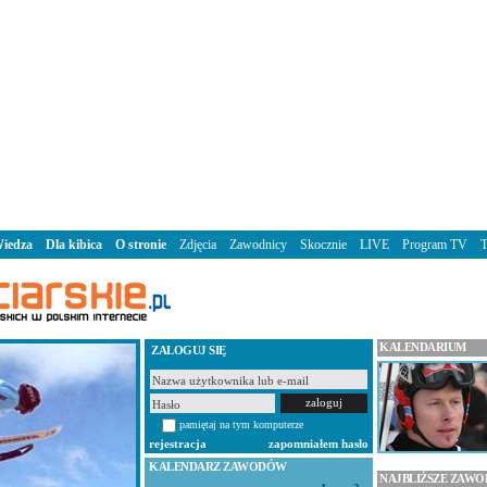
iedza
Dla kibica
O stronie
Zdjęcia
Zawodnicy
Skocznie
LIVE
Program TV
KALENDARIUM
ZALOGUJ SIĘ
pamiętaj na tym komputerze
rejestracja
zapomniałem hasło
KALENDARZ ZAWODÓW
NAJBLIŻSZE ZAW