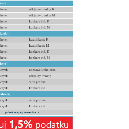
bota)
hevel
oficjalny trening K
hevel
oficjalny trening M
hevel
konkurs ind. K
hevel
konkurs ind. M
dziela)
hevel
kwalifikacje K
hevel
kwalifikacje M
hevel
konkurs ind. K
hevel
konkurs ind. M
obota)
zczyrk
odprawa techniczna
zczyrk
oficjalny trening
zczyrk
seria próbna
zczyrk
konkurs ind.
edziela)
zczyrk
seria próbna
zczyrk
konkurs ind.
pokaż więcej zawodów »