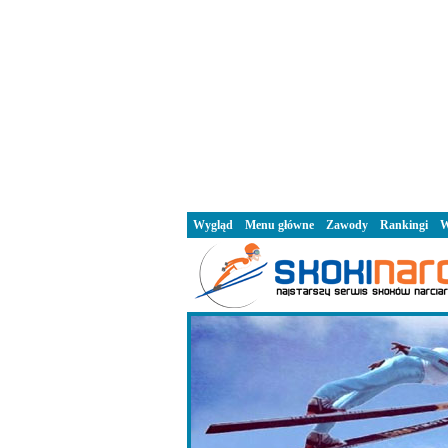
Wygląd
Menu główne
Zawody
Rankingi
W