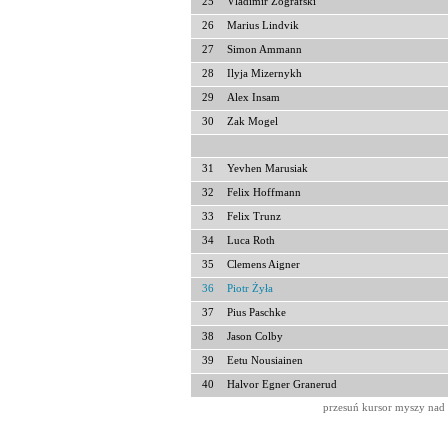
25
Vladimir Zografski
26
Marius Lindvik
27
Simon Ammann
28
Ilyja Mizernykh
29
Alex Insam
30
Zak Mogel
31
Yevhen Marusiak
32
Felix Hoffmann
33
Felix Trunz
34
Luca Roth
35
Clemens Aigner
36
Piotr Żyła
37
Pius Paschke
38
Jason Colby
39
Eetu Nousiainen
40
Halvor Egner Granerud
przesuń kursor myszy nad 