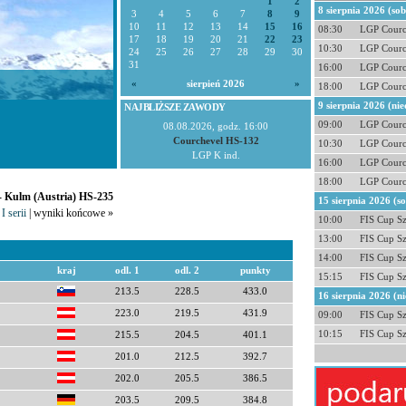
1
2
8 sierpnia 2026 (so
3
4
5
6
7
8
9
10
11
12
13
14
15
16
08:30
LGP Courc
17
18
19
20
21
22
23
10:30
LGP Courc
24
25
26
27
28
29
30
31
16:00
LGP Courc
«
sierpień 2026
»
18:00
LGP Courc
9 sierpnia 2026 (nie
NAJBLIŻSZE ZAWODY
09:00
LGP Courc
08.08.2026, godz. 16:00
Courchevel HS-132
10:30
LGP Courc
LGP K ind.
16:00
LGP Courc
18:00
LGP Courc
 - Kulm (Austria) HS-235
15 sierpnia 2026 (s
I serii
| wyniki końcowe »
10:00
FIS Cup S
13:00
FIS Cup S
14:00
FIS Cup S
kraj
odl. 1
odl. 2
punkty
15:15
FIS Cup S
213.5
228.5
433.0
16 sierpnia 2026 (ni
223.0
219.5
431.9
09:00
FIS Cup S
10:15
FIS Cup S
215.5
204.5
401.1
201.0
212.5
392.7
202.0
205.5
386.5
203.5
209.5
384.8