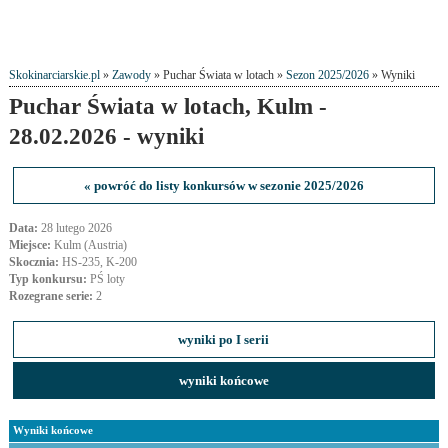
Skokinarciarskie.pl
»
Zawody
» Puchar Świata w lotach »
Sezon 2025/2026
» Wyniki
Puchar Świata w lotach, Kulm -
28.02.2026 - wyniki
« powróć do listy konkursów w sezonie 2025/2026
Data:
28 lutego 2026
Miejsce:
Kulm (Austria)
Skocznia:
HS-235, K-200
Typ konkursu:
PŚ loty
Rozegrane serie:
2
wyniki po I serii
wyniki końcowe
Wyniki końcowe