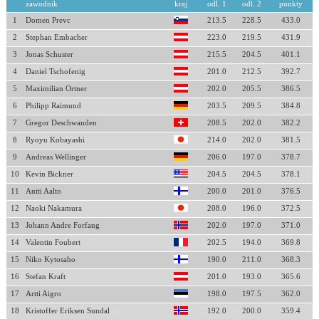
zawodnik
kraj
odl. 1
odl. 2
punkty
1
Domen Prevc
213.5
228.5
433.0
2
Stephan Embacher
223.0
219.5
431.9
3
Jonas Schuster
215.5
204.5
401.1
4
Daniel Tschofenig
201.0
212.5
392.7
5
Maximilian Ortner
202.0
205.5
386.5
6
Philipp Raimund
203.5
209.5
384.8
7
Gregor Deschwanden
208.5
202.0
382.2
8
Ryoyu Kobayashi
214.0
202.0
381.5
9
Andreas Wellinger
206.0
197.0
378.7
10
Kevin Bickner
204.5
204.5
378.1
11
Antti Aalto
200.0
201.0
376.5
12
Naoki Nakamura
208.0
196.0
372.5
13
Johann Andre Forfang
202.0
197.0
371.0
14
Valentin Foubert
202.5
194.0
369.8
15
Niko Kytosaho
190.0
211.0
368.3
16
Stefan Kraft
201.0
193.0
365.6
17
Artti Aigro
198.0
197.5
362.0
18
Kristoffer Eriksen Sundal
192.0
200.0
359.4