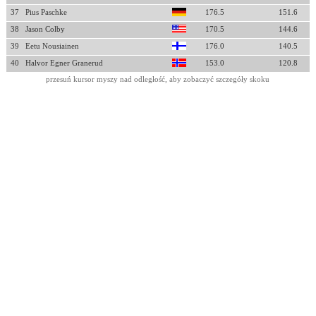
37
Pius Paschke
176.5
151.6
38
Jason Colby
170.5
144.6
39
Eetu Nousiainen
176.0
140.5
40
Halvor Egner Granerud
153.0
120.8
przesuń kursor myszy nad odległość, aby zobaczyć szczegóły skoku