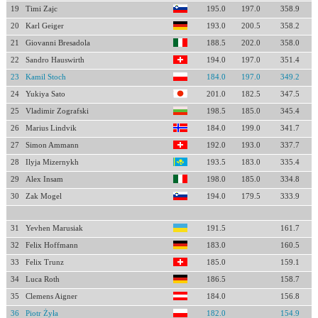
19
Timi Zajc
195.0
197.0
358.9
20
Karl Geiger
193.0
200.5
358.2
21
Giovanni Bresadola
188.5
202.0
358.0
22
Sandro Hauswirth
194.0
197.0
351.4
23
Kamil Stoch
184.0
197.0
349.2
24
Yukiya Sato
201.0
182.5
347.5
25
Vladimir Zografski
198.5
185.0
345.4
26
Marius Lindvik
184.0
199.0
341.7
27
Simon Ammann
192.0
193.0
337.7
28
Ilyja Mizernykh
193.5
183.0
335.4
29
Alex Insam
198.0
185.0
334.8
30
Zak Mogel
194.0
179.5
333.9
31
Yevhen Marusiak
191.5
161.7
32
Felix Hoffmann
183.0
160.5
33
Felix Trunz
185.0
159.1
34
Luca Roth
186.5
158.7
35
Clemens Aigner
184.0
156.8
36
Piotr Żyła
182.0
154.9