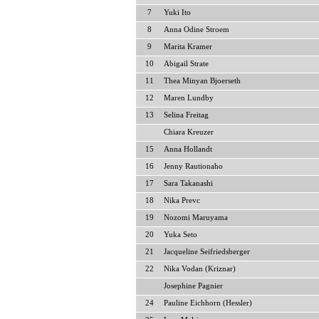
7
Yuki Ito
8
Anna Odine Stroem
9
Marita Kramer
10
Abigail Strate
11
Thea Minyan Bjoerseth
12
Maren Lundby
13
Selina Freitag
Chiara Kreuzer
15
Anna Hollandt
16
Jenny Rautionaho
17
Sara Takanashi
18
Nika Prevc
19
Nozomi Maruyama
20
Yuka Seto
21
Jacqueline Seifriedsberger
22
Nika Vodan (Kriznar)
Josephine Pagnier
24
Pauline Eichhorn (Hessler)