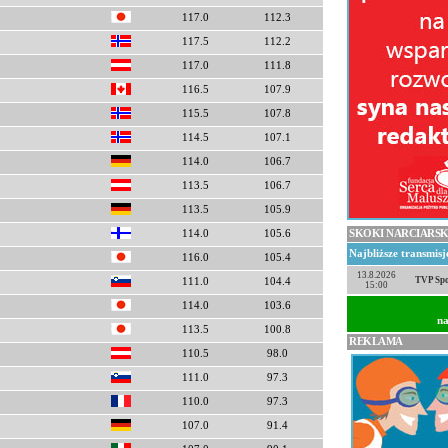
117.0
112.3
117.5
112.2
117.0
111.8
116.5
107.9
115.5
107.8
114.5
107.1
114.0
106.7
113.5
106.7
113.5
105.9
SKOKI NARCIARSK
114.0
105.6
Najbliższe transmis
116.0
105.4
13.8.2026
TVP Spo
111.0
104.4
15:00
114.0
103.6
na
113.5
100.8
REKLAMA
110.5
98.0
111.0
97.3
110.0
97.3
107.0
91.4