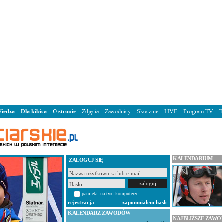
iedza
Dla kibica
O stronie
Zdjęcia
Zawodnicy
Skocznie
LIVE
Program TV
KALENDARIUM
ZALOGUJ SIĘ
pamiętaj na tym komputerze
rejestracja
zapomniałem hasło
KALENDARZ ZAWODÓW
NAJBLIŻSZE ZAW