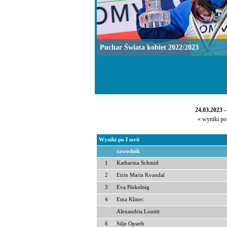
Puchar Świata kobiet 2022/2023
24.03.2023 -
« wyniki po 
Wyniki po I serii
zawodnik
1
Katharina Schmid
2
Eirin Maria Kvandal
3
Eva Pinkelnig
4
Ema Klinec
Alexandria Loutitt
6
Silje Opseth