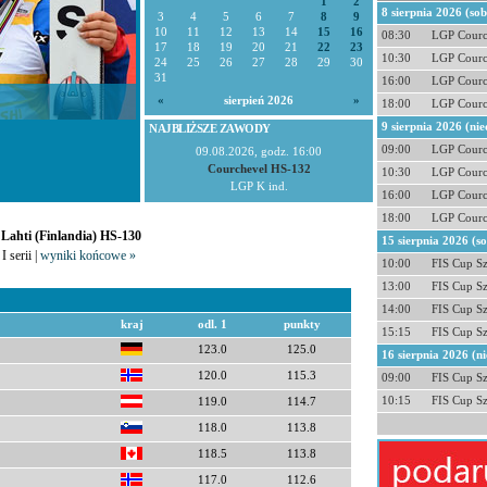
1
2
8 sierpnia 2026 (so
3
4
5
6
7
8
9
10
11
12
13
14
15
16
08:30
LGP Courc
17
18
19
20
21
22
23
10:30
LGP Courc
24
25
26
27
28
29
30
31
16:00
LGP Courc
«
sierpień 2026
»
18:00
LGP Courc
9 sierpnia 2026 (nie
NAJBLIŻSZE ZAWODY
09:00
LGP Courc
09.08.2026, godz. 16:00
Courchevel HS-132
10:30
LGP Courc
LGP K ind.
16:00
LGP Courc
18:00
LGP Courc
 Lahti (Finlandia) HS-130
15 sierpnia 2026 (s
I serii |
wyniki końcowe »
10:00
FIS Cup S
13:00
FIS Cup S
14:00
FIS Cup S
kraj
odl. 1
punkty
15:15
FIS Cup S
123.0
125.0
16 sierpnia 2026 (ni
120.0
115.3
09:00
FIS Cup S
10:15
FIS Cup S
119.0
114.7
118.0
113.8
118.5
113.8
117.0
112.6