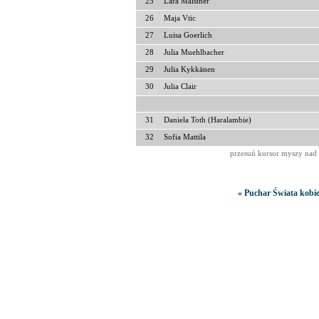
25
Lara Malsiner
26
Maja Vtic
27
Luisa Goerlich
28
Julia Muehlbacher
29
Julia Kykkänen
30
Julia Clair
31
Daniela Toth (Haralambie)
32
Sofia Mattila
przesuń kursor myszy nad 
« Puchar Świata kobie