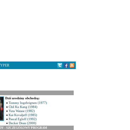
TYPER
Dziś urodziny obchodzą:
Tommy Ingebrigtsen (1977)
Chil Ku Kang (1984)
Yuta Watase (1982)
Kai Kovaljeff (1985)
Pascal Egloff (1992)
Decker Dean (2000)
ODY - SZCZEGÓŁOWY PROGRAM