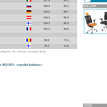
107.0
90.1
REKLAMA
106.0
89.3
106.0
89.1
104.5
86.9
104.5
86.4
102.5
84.9
99.0
75.5
78.5
35.8
odległość, aby zobaczyć szczegóły skoku
t 2022/2023 - wszystkie konkursy »
SONDA