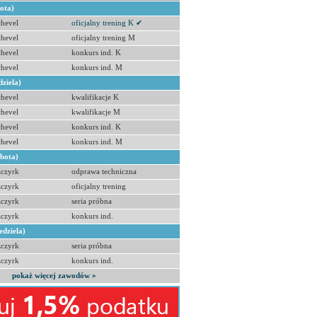
bota)
hevel
oficjalny trening K ✔
hevel
oficjalny trening M
hevel
konkurs ind. K
hevel
konkurs ind. M
dziela)
hevel
kwalifikacje K
hevel
kwalifikacje M
hevel
konkurs ind. K
hevel
konkurs ind. M
obota)
zczyrk
odprawa techniczna
zczyrk
oficjalny trening
zczyrk
seria próbna
zczyrk
konkurs ind.
edziela)
zczyrk
seria próbna
zczyrk
konkurs ind.
pokaż więcej zawodów »