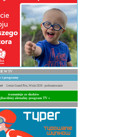
IE W TV
je i programy
rt
Letnie Grand Prix, Wisła 2026 - podsumowanie
transmisje ze skoków
jbardziej aktualny program TV »