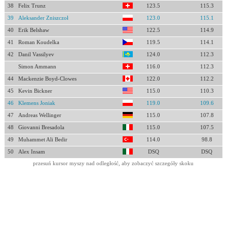
38
Felix Trunz
123.5
115.3
39
Aleksander Zniszczoł
123.0
115.1
40
Erik Belshaw
122.5
114.9
41
Roman Koudelka
119.5
114.1
42
Danil Vassilyev
124.0
112.3
Simon Ammann
116.0
112.3
44
Mackenzie Boyd-Clowes
122.0
112.2
45
Kevin Bickner
115.0
110.3
46
Klemens Joniak
119.0
109.6
47
Andreas Wellinger
115.0
107.8
48
Giovanni Bresadola
115.0
107.5
49
Muhammet Ali Bedir
114.0
98.8
50
Alex Insam
DSQ
DSQ
przesuń kursor myszy nad odległość, aby zobaczyć szczegóły skoku