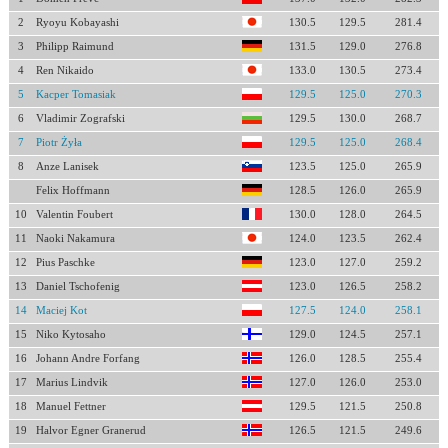
2
Ryoyu Kobayashi
130.5
129.5
281.4
3
Philipp Raimund
131.5
129.0
276.8
4
Ren Nikaido
133.0
130.5
273.4
5
Kacper Tomasiak
129.5
125.0
270.3
6
Vladimir Zografski
129.5
130.0
268.7
7
Piotr Żyła
129.5
125.0
268.4
8
Anze Lanisek
123.5
125.0
265.9
Felix Hoffmann
128.5
126.0
265.9
10
Valentin Foubert
130.0
128.0
264.5
11
Naoki Nakamura
124.0
123.5
262.4
12
Pius Paschke
123.0
127.0
259.2
13
Daniel Tschofenig
123.0
126.5
258.2
14
Maciej Kot
127.5
124.0
258.1
15
Niko Kytosaho
129.0
124.5
257.1
16
Johann Andre Forfang
126.0
128.5
255.4
17
Marius Lindvik
127.0
126.0
253.0
18
Manuel Fettner
129.5
121.5
250.8
19
Halvor Egner Granerud
126.5
121.5
249.6