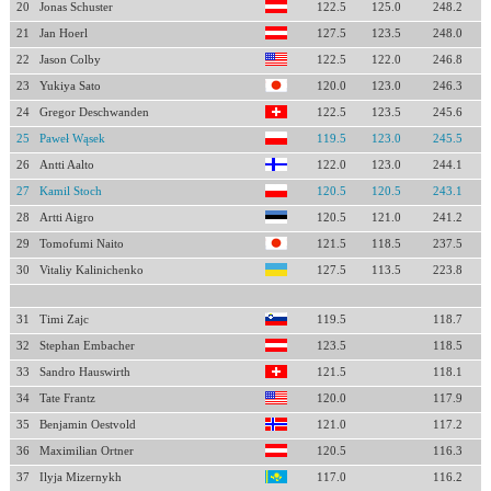
20
Jonas Schuster
122.5
125.0
248.2
21
Jan Hoerl
127.5
123.5
248.0
22
Jason Colby
122.5
122.0
246.8
23
Yukiya Sato
120.0
123.0
246.3
24
Gregor Deschwanden
122.5
123.5
245.6
25
Paweł Wąsek
119.5
123.0
245.5
26
Antti Aalto
122.0
123.0
244.1
27
Kamil Stoch
120.5
120.5
243.1
28
Artti Aigro
120.5
121.0
241.2
29
Tomofumi Naito
121.5
118.5
237.5
30
Vitaliy Kalinichenko
127.5
113.5
223.8
31
Timi Zajc
119.5
118.7
32
Stephan Embacher
123.5
118.5
33
Sandro Hauswirth
121.5
118.1
34
Tate Frantz
120.0
117.9
35
Benjamin Oestvold
121.0
117.2
36
Maximilian Ortner
120.5
116.3
37
Ilyja Mizernykh
117.0
116.2