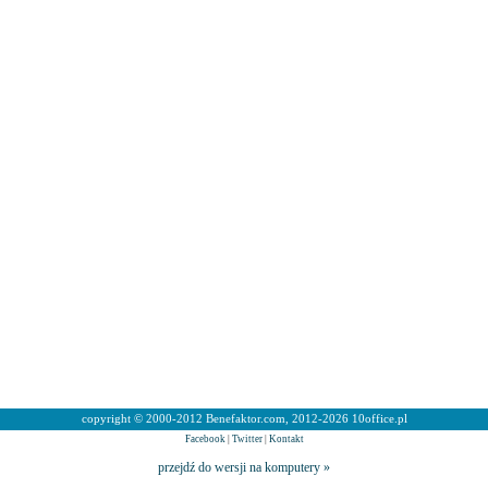
copyright © 2000-2012 Benefaktor.com, 2012-2026 10office.pl
Facebook
|
Twitter
|
Kontakt
przejdź do wersji na komputery »