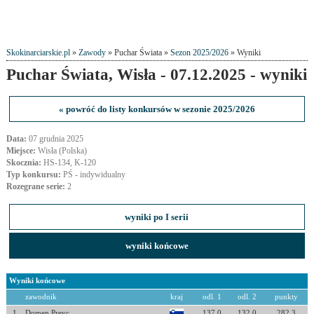
Skokinarciarskie.pl
»
Zawody
» Puchar Świata »
Sezon 2025/2026
» Wyniki
Puchar Świata, Wisła - 07.12.2025 - wyniki
« powróć do listy konkursów w sezonie 2025/2026
Data:
07 grudnia 2025
Miejsce:
Wisła (Polska)
Skocznia:
HS-134, K-120
Typ konkursu:
PŚ - indywidualny
Rozegrane serie:
2
wyniki po I serii
wyniki końcowe
Wyniki końcowe
zawodnik
kraj
odl. 1
odl. 2
punkty
1
Domen Prevc
137.0
132.0
282.3