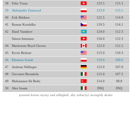
38
Felix Trunz
123.5
115.3
39
Aleksander Zniszczoł
123.0
115.1
40
Erik Belshaw
122.5
114.9
41
Roman Koudelka
119.5
114.1
42
Danil Vassilyev
124.0
112.3
Simon Ammann
116.0
112.3
44
Mackenzie Boyd-Clowes
122.0
112.2
45
Kevin Bickner
115.0
110.3
46
Klemens Joniak
119.0
109.6
47
Andreas Wellinger
115.0
107.8
48
Giovanni Bresadola
115.0
107.5
49
Muhammet Ali Bedir
114.0
98.8
50
Alex Insam
DSQ
DSQ
przesuń kursor myszy nad odległość, aby zobaczyć szczegóły skoku