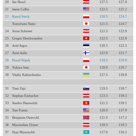
20
Jan Hoerl
127.5
127.0
21
Jason Colby
122.5
125.2
22
Kamil Stoch
120.5
124.7
Tomofumi Naito
121.5
124.7
24
Jonas Schuster
122.5
122.9
25
Gregor Deschwanden
122.5
122.8
26
Artti Aigro
120.5
122.3
27
Antti Aalto
122.0
121.7
28
Paweł Wąsek
119.5
120.8
29
Yukiya Sato
120.0
120.7
30
Vitaliy Kalinichenko
127.5
118.9
31
Timi Zajc
119.5
118.7
32
Stephan Embacher
123.5
118.5
33
Sandro Hauswirth
121.5
118.1
34
Tate Frantz
120.0
117.9
35
Benjamin Oestvold
121.0
117.2
36
Maximilian Ortner
120.5
116.3
37
Ilyja Mizernykh
117.0
116.2