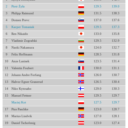
2
Piotr Żyła
129.5
139.0
3
Philipp Raimund
131.5
138.3
4
Domen Prevc
137.0
137.6
5
Kacper Tomasiak
129.5
137.3
6
Ren Nikaido
133.0
135.8
7
Vladimir Zografski
129.5
132.9
8
Naoki Nakamura
124.0
132.7
9
Felix Hoffmann
128.5
131.8
10
Anze Lanisek
123.5
131.4
11
Valentin Foubert
130.0
131.1
12
Johann Andre Forfang
126.0
130.7
13
Halvor Egner Granerud
126.5
130.4
14
Niko Kytosaho
129.0
130.3
15
Manuel Fettner
129.5
129.7
Maciej Kot
127.5
129.7
17
Pius Paschke
123.0
128.7
18
Marius Lindvik
127.0
128.1
19
Daniel Tschofenig
123.0
127.4