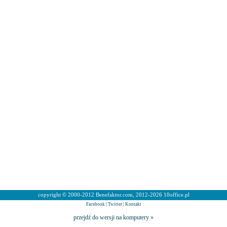
copyright © 2000-2012 Benefaktor.com, 2012-2026 10office.pl
Facebook
|
Twitter
|
Kontakt
przejdź do wersji na komputery »