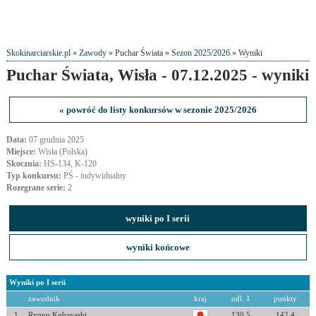
Skokinarciarskie.pl
»
Zawody
» Puchar Świata »
Sezon 2025/2026
» Wyniki
Puchar Świata, Wisła - 07.12.2025 - wyniki
« powróć do listy konkursów w sezonie 2025/2026
Data:
07 grudnia 2025
Miejsce:
Wisła (Polska)
Skocznia:
HS-134, K-120
Typ konkursu:
PŚ - indywidualny
Rozegrane serie:
2
wyniki po I serii
wyniki końcowe
Wyniki po I serii
zawodnik
kraj
odl. 1
punkty
1
Ryoyu Kobayashi
130.5
142.4