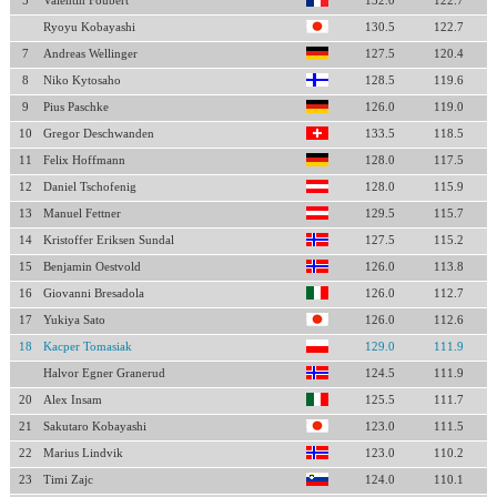
5
Valentin Foubert
132.0
122.7
Ryoyu Kobayashi
130.5
122.7
7
Andreas Wellinger
127.5
120.4
8
Niko Kytosaho
128.5
119.6
9
Pius Paschke
126.0
119.0
10
Gregor Deschwanden
133.5
118.5
11
Felix Hoffmann
128.0
117.5
12
Daniel Tschofenig
128.0
115.9
13
Manuel Fettner
129.5
115.7
14
Kristoffer Eriksen Sundal
127.5
115.2
15
Benjamin Oestvold
126.0
113.8
16
Giovanni Bresadola
126.0
112.7
17
Yukiya Sato
126.0
112.6
18
Kacper Tomasiak
129.0
111.9
Halvor Egner Granerud
124.5
111.9
20
Alex Insam
125.5
111.7
21
Sakutaro Kobayashi
123.0
111.5
22
Marius Lindvik
123.0
110.2
23
Timi Zajc
124.0
110.1