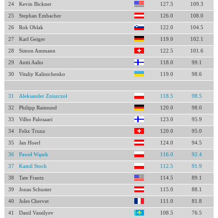
24
Kevin Bickner
127.5
109.3
25
Stephan Embacher
126.0
108.0
26
Rok Oblak
122.0
104.5
27
Karl Geiger
119.0
102.1
28
Simon Ammann
122.5
101.6
29
Antti Aalto
118.0
99.1
30
Vitaliy Kalinichenko
119.0
98.6
31
Aleksander Zniszczoł
118.5
98.5
32
Philipp Raimund
120.0
98.0
33
Vilho Palosaari
123.0
95.9
34
Felix Trunz
120.0
95.0
35
Jan Hoerl
124.0
94.5
36
Paweł Wąsek
116.0
92.4
37
Kamil Stoch
112.5
91.9
38
Tate Frantz
114.5
89.1
39
Jonas Schuster
115.0
88.1
40
Jules Chervet
111.0
81.8
41
Danil Vassilyev
108.5
76.5