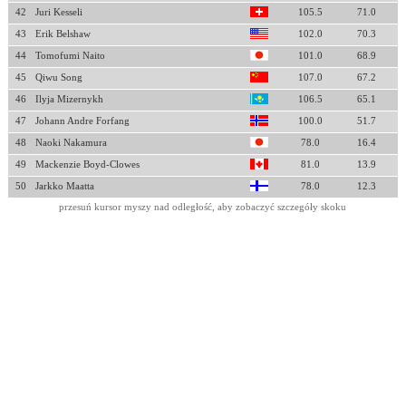
42
Juri Kesseli
105.5
71.0
43
Erik Belshaw
102.0
70.3
44
Tomofumi Naito
101.0
68.9
45
Qiwu Song
107.0
67.2
46
Ilyja Mizernykh
106.5
65.1
47
Johann Andre Forfang
100.0
51.7
48
Naoki Nakamura
78.0
16.4
49
Mackenzie Boyd-Clowes
81.0
13.9
50
Jarkko Maatta
78.0
12.3
przesuń kursor myszy nad odległość, aby zobaczyć szczegóły skoku