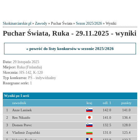
Skokinarciarskie.pl
»
Zawody
» Puchar Świata »
Sezon 2025/2026
» Wyniki
Puchar Świata, Ruka - 29.11.2025 - wyniki
« powróć do listy konkursów w sezonie 2025/2026
Data:
29 listopada 2025
Miejsce:
Ruka (Finlandia)
Skocznia:
HS-142, K-120
Typ konkursu:
PŚ - indywidualny
Rozegrane serie:
1
Wyniki po I serii
zawodnik
kraj
odl. 1
punkty
1
Anze Lanisek
142.0
141.0
2
Ren Nikaido
141.0
136.4
3
Domen Prevc
132.5
128.0
4
Vladimir Zografski
131.0
125.4