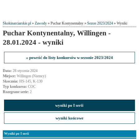
Skokinarciarskie.pl
»
Zawody
» Puchar Kontynentalny »
Sezon 2023/2024
» Wyniki
Puchar Kontynentalny, Willingen -
28.01.2024 - wyniki
« powróć do listy konkursów w sezonie 2023/2024
Data:
28 stycznia 2024
Miejsce:
Willingen (Niemcy)
Skocznia:
HS-145, K-130
Typ konkursu:
COC
Rozegrane serie:
2
wyniki po I serii
wyniki końcowe
Wyniki po I serii