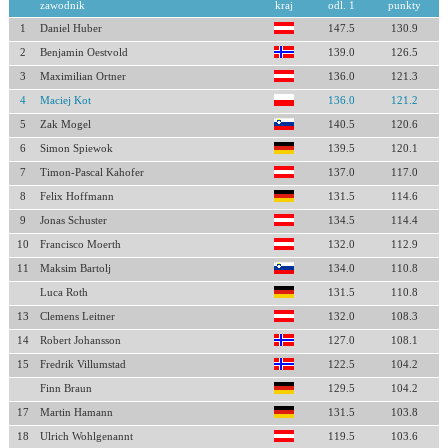
zawodnik
kraj
odl. 1
punkty
1
Daniel Huber
147.5
130.9
2
Benjamin Oestvold
139.0
126.5
3
Maximilian Ortner
136.0
121.3
4
Maciej Kot
136.0
121.2
5
Zak Mogel
140.5
120.6
6
Simon Spiewok
139.5
120.1
7
Timon-Pascal Kahofer
137.0
117.0
8
Felix Hoffmann
131.5
114.6
9
Jonas Schuster
134.5
114.4
10
Francisco Moerth
132.0
112.9
11
Maksim Bartolj
134.0
110.8
Luca Roth
131.5
110.8
13
Clemens Leitner
132.0
108.3
14
Robert Johansson
127.0
108.1
15
Fredrik Villumstad
122.5
104.2
Finn Braun
129.5
104.2
17
Martin Hamann
131.5
103.8
18
Ulrich Wohlgenannt
119.5
103.6