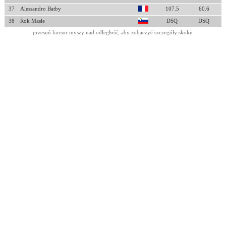
37
Alessandro Batby
107.5
60.6
38
Rok Masle
DSQ
DSQ
przesuń kursor myszy nad odległość, aby zobaczyć szczegóły skoku