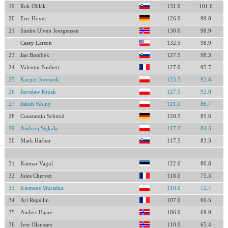
19
Rok Oblak
131.0
101.6
20
Eric Hoyer
126.0
99.8
21
Sindre Ulven Joergensen
130.0
98.9
Casey Larson
132.5
98.9
23
Jan Bombek
127.5
98.3
24
Valentin Foubert
127.0
95.7
25
Kacper Juroszek
123.5
93.8
26
Jarosław Krzak
127.5
92.9
27
Jakub Wolny
121.0
86.7
28
Constantin Schmid
120.5
85.6
29
Andrzej Stękała
117.0
84.3
30
Mark Hafnar
117.5
83.3
31
Kaimar Vagul
122.0
80.8
32
Jules Chervet
118.0
75.3
33
Klemens Murańka
110.0
72.7
34
Ari Repellin
107.0
69.5
35
Anders Haare
106.0
69.0
36
Iver Olaussen
110.0
65.4