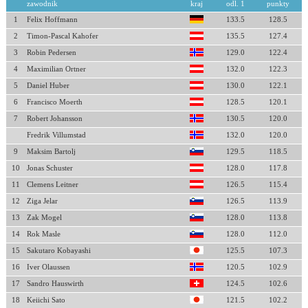
zawodnik
kraj
odl. 1
punkty
1
Felix Hoffmann
133.5
128.5
2
Timon-Pascal Kahofer
135.5
127.4
3
Robin Pedersen
129.0
122.4
4
Maximilian Ortner
132.0
122.3
5
Daniel Huber
130.0
122.1
6
Francisco Moerth
128.5
120.1
7
Robert Johansson
130.5
120.0
Fredrik Villumstad
132.0
120.0
9
Maksim Bartolj
129.5
118.5
10
Jonas Schuster
128.0
117.8
11
Clemens Leitner
126.5
115.4
12
Ziga Jelar
126.5
113.9
13
Zak Mogel
128.0
113.8
14
Rok Masle
128.0
112.0
15
Sakutaro Kobayashi
125.5
107.3
16
Iver Olaussen
120.5
102.9
17
Sandro Hauswirth
124.5
102.6
18
Keiichi Sato
121.5
102.2