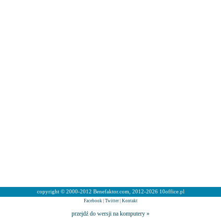
copyright © 2000-2012 Benefaktor.com, 2012-2026 10office.pl
Facebook
|
Twitter
|
Kontakt
przejdź do wersji na komputery »