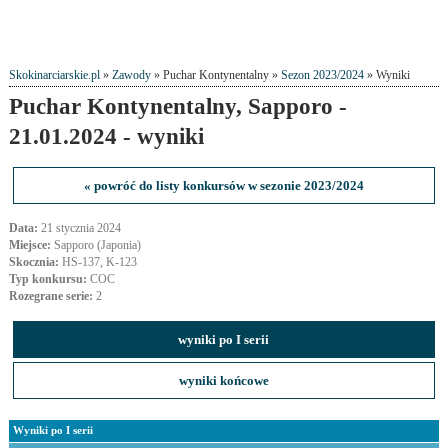
Skokinarciarskie.pl
»
Zawody
» Puchar Kontynentalny »
Sezon 2023/2024
» Wyniki
Puchar Kontynentalny, Sapporo -
21.01.2024 - wyniki
« powróć do listy konkursów w sezonie 2023/2024
Data:
21 stycznia 2024
Miejsce:
Sapporo (Japonia)
Skocznia:
HS-137, K-123
Typ konkursu:
COC
Rozegrane serie:
2
wyniki po I serii
wyniki końcowe
Wyniki po I serii