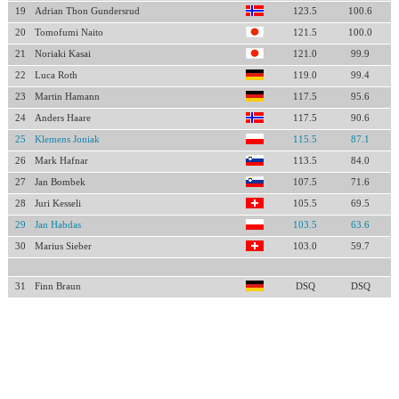
19
Adrian Thon Gundersrud
123.5
100.6
20
Tomofumi Naito
121.5
100.0
21
Noriaki Kasai
121.0
99.9
22
Luca Roth
119.0
99.4
23
Martin Hamann
117.5
95.6
24
Anders Haare
117.5
90.6
25
Klemens Joniak
115.5
87.1
26
Mark Hafnar
113.5
84.0
27
Jan Bombek
107.5
71.6
28
Juri Kesseli
105.5
69.5
29
Jan Habdas
103.5
63.6
30
Marius Sieber
103.0
59.7
31
Finn Braun
DSQ
DSQ