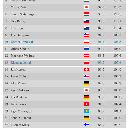
4
Stephan Embacher
95.0
118.9
5
Yuzuki Sato
92.0
118.3
6
Simon Steinberger
93.5
116.5
7
Taja Bodlaj
95.5
116.1
8
Tina Erzar
87.0
110.4
9
Josie Johnson
91.0
109.7
10
Kacper Tomasiak
91.5
108.5
11
Urban Simnic
90.0
108.0
12
Meghann Wadsak
88.5
107.6
13
Klemens Joniak
90.5
105.4
14
Juri Kesseli
88.5
104.8
15
Jason Colby
90.5
104.3
16
Alex Reiter
87.5
103.9
17
Asahi Sakano
89.5
103.8
18
Lia Boehme
90.0
103.6
19
Felix Trunz
91.5
102.4
20
Ilyja Mizernykh
88.0
101.4
21
Yann Kullmann
87.0
100.0
22
Tuomas Meis
88.0
99.7