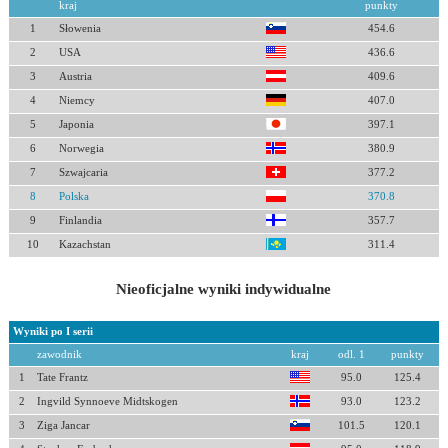
kraj
punkty
1
Słowenia
454.6
2
USA
436.6
3
Austria
409.6
4
Niemcy
407.0
5
Japonia
397.1
6
Norwegia
380.9
7
Szwajcaria
377.2
8
Polska
370.8
9
Finlandia
357.7
10
Kazachstan
311.4
Nieoficjalne wyniki indywidualne
Wyniki po I serii
zawodnik
kraj
odl. 1
punkty
1
Tate Frantz
95.0
125.4
2
Ingvild Synnoeve Midtskogen
93.0
123.2
3
Ziga Jancar
101.5
120.1