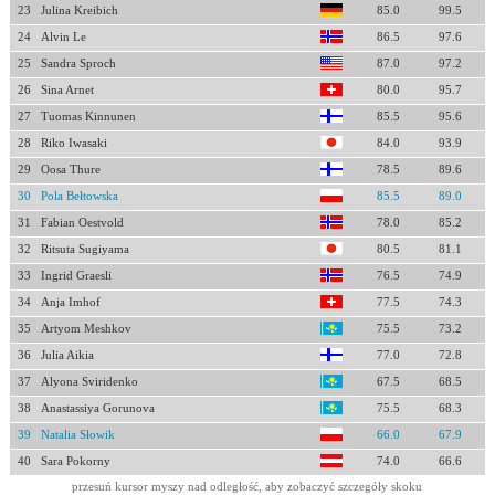
23
Julina Kreibich
85.0
99.5
24
Alvin Le
86.5
97.6
25
Sandra Sproch
87.0
97.2
26
Sina Arnet
80.0
95.7
27
Tuomas Kinnunen
85.5
95.6
28
Riko Iwasaki
84.0
93.9
29
Oosa Thure
78.5
89.6
30
Pola Bełtowska
85.5
89.0
31
Fabian Oestvold
78.0
85.2
32
Ritsuta Sugiyama
80.5
81.1
33
Ingrid Graesli
76.5
74.9
34
Anja Imhof
77.5
74.3
35
Artyom Meshkov
75.5
73.2
36
Julia Aikia
77.0
72.8
37
Alyona Sviridenko
67.5
68.5
38
Anastassiya Gorunova
75.5
68.3
39
Natalia Słowik
66.0
67.9
40
Sara Pokorny
74.0
66.6
przesuń kursor myszy nad odległość, aby zobaczyć szczegóły skoku