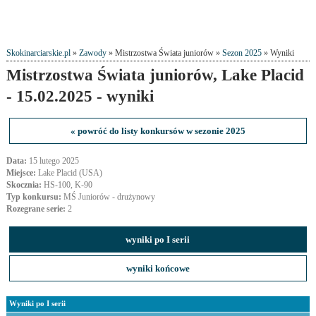
Skokinarciarskie.pl
»
Zawody
» Mistrzostwa Świata juniorów »
Sezon 2025
» Wyniki
Mistrzostwa Świata juniorów, Lake Placid
- 15.02.2025 - wyniki
« powróć do listy konkursów w sezonie 2025
Data:
15 lutego 2025
Miejsce:
Lake Placid (USA)
Skocznia:
HS-100, K-90
Typ konkursu:
MŚ Juniorów - drużynowy
Rozegrane serie:
2
wyniki po I serii
wyniki końcowe
Wyniki po I serii