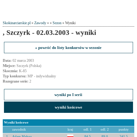
Skokinarciarskie.pl
»
Zawody
» »
Sezon
» Wyniki
, Szczyrk - 02.03.2003 - wyniki
« powróć do listy konkursów w sezonie
Data:
02 marca 2003
Miejsce:
Szczyrk (Polska)
Skocznia:
K-85
Typ konkursu:
MP - indywidualny
Rozegrane serie:
2
wyniki po I serii
wyniki końcowe
Wyniki końcowe
zawodnik
kraj
odl. 1
odl. 2
punkty
1
Adam Małysz
84.5
89.0
241.5