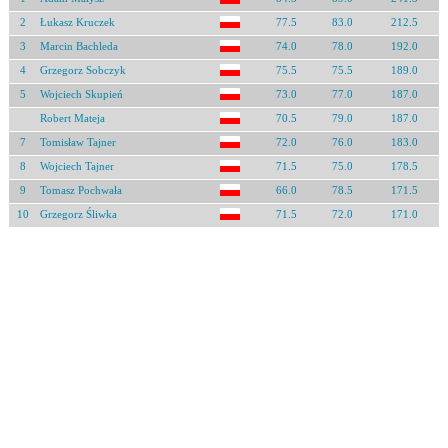
2
Łukasz Kruczek
77.5
83.0
212.5
3
Marcin Bachleda
74.0
78.0
192.0
4
Grzegorz Sobczyk
75.5
75.5
189.0
5
Wojciech Skupień
73.0
77.0
187.0
Robert Mateja
70.5
79.0
187.0
7
Tomisław Tajner
72.0
76.0
183.0
8
Wojciech Tajner
71.5
75.0
178.5
9
Tomasz Pochwała
66.0
78.5
171.5
10
Grzegorz Śliwka
71.5
72.0
171.0