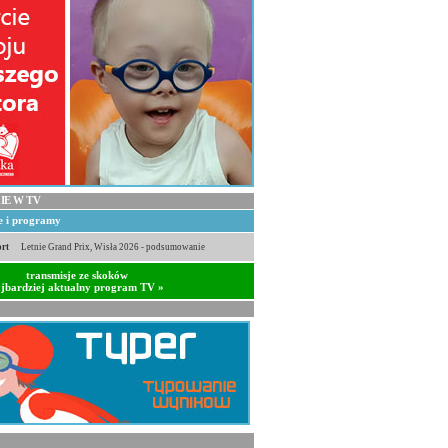
IE W TV
je i programy
rt
Letnie Grand Prix, Wisła 2026 - podsumowanie
transmisje ze skoków
jbardziej aktualny program TV »