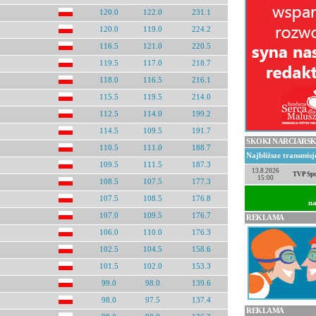
120.0
122.0
231.1
120.0
119.0
224.2
116.5
121.0
220.5
119.5
117.0
218.7
118.0
116.5
216.1
115.5
119.5
214.0
112.5
114.0
199.2
114.5
109.5
191.7
SKOKI NARCIARSK
110.5
111.0
188.7
Najbliższe transmis
109.5
111.5
187.3
13.8.2026
TVP Spo
15:00
108.5
107.5
177.3
107.5
108.5
176.8
na
107.0
109.5
176.7
REKLAMA
106.0
110.0
176.3
102.5
104.5
158.6
101.5
102.0
153.3
99.0
98.0
139.6
98.0
97.5
137.4
REKLAMA