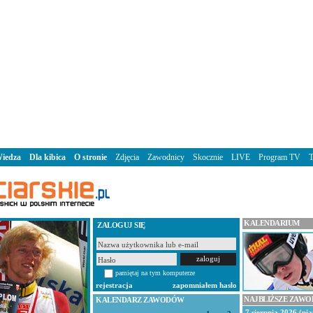
iedza
Dla kibica
O stronie
Zdjęcia
Zawodnicy
Skocznie
LIVE
Program TV
KALENDARIUM
ZALOGUJ SIĘ
pamiętaj na tym komputerze
rejestracja
zapomniałem hasło
NAJBLIŻSZE ZAW
KALENDARZ ZAWODÓW
7 sierpnia 2026 (pią