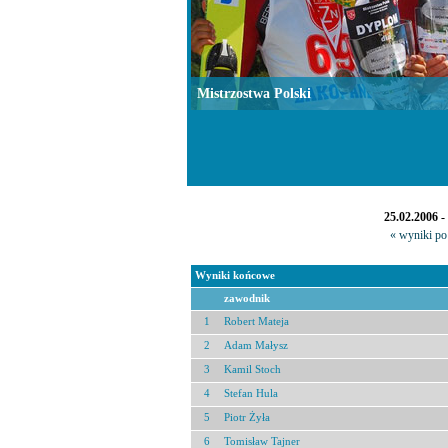
Mistrzostwa Polski
25.02.2006 
« wyniki po 
Wyniki końcowe
zawodnik
1
Robert Mateja
2
Adam Małysz
3
Kamil Stoch
4
Stefan Hula
5
Piotr Żyła
6
Tomisław Tajner