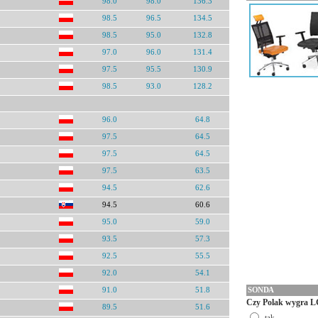
98.0
98.0
136.3
98.5
96.5
134.5
98.5
95.0
132.8
97.0
96.0
131.4
97.5
95.5
130.9
98.5
93.0
128.2
96.0
64.8
97.5
64.5
97.5
64.5
97.5
63.5
94.5
62.6
94.5
60.6
95.0
59.0
93.5
57.3
92.5
55.5
92.0
54.1
SONDA
91.0
51.8
Czy Polak wygra L
89.5
51.6
tak