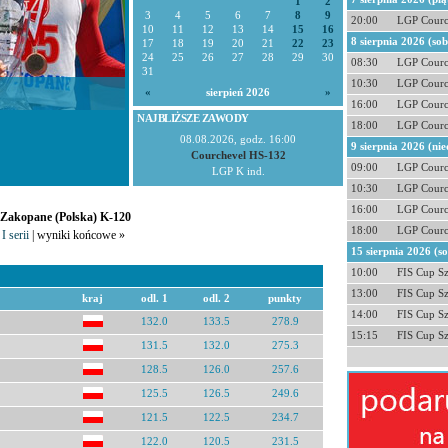
1
2
3
4
5
6
7
8
9
20:00
LGP Courc
10
11
12
13
14
15
16
8 sierpnia 2026 (so
17
18
19
20
21
22
23
24
25
26
27
28
29
30
08:30
LGP Courc
31
10:30
LGP Courc
«
sierpień 2026
»
16:00
LGP Courc
NAJBLIŻSZE ZAWODY
18:00
LGP Courc
08.08.2026, godz. 16:00
9 sierpnia 2026 (nie
Courchevel HS-132
09:00
LGP Courc
LGP K ind.
10:30
LGP Courc
16:00
LGP Courc
- Zakopane (Polska) K-120
18:00
LGP Courc
I serii
| wyniki końcowe »
15 sierpnia 2026 (s
10:00
FIS Cup S
13:00
FIS Cup S
kraj
odl. 1
odl. 2
punkty
14:00
FIS Cup S
132.0
133.5
278.9
15:15
FIS Cup S
131.5
132.0
275.3
128.5
126.0
257.6
125.5
126.5
249.6
121.5
122.5
234.7
122.0
120.5
231.5