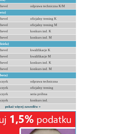
hevel
odprawa techniczna K/M
bota)
hevel
oficjalny trening K
hevel
oficjalny trening M
hevel
konkurs ind. K
hevel
konkurs ind. M
dziela)
hevel
kwalifikacje K
hevel
kwalifikacje M
hevel
konkurs ind. K
hevel
konkurs ind. M
obota)
zczyrk
odprawa techniczna
zczyrk
oficjalny trening
zczyrk
seria próbna
zczyrk
konkurs ind.
pokaż więcej zawodów »