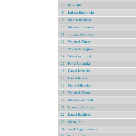
7
Rafał Śliż
8
Łukasz Rutkowski
9
Marcin Bachleda
10
Mateusz Rutkowski
11
Tomasz Pochwała
12
Wojciech Tajner
13
Wojciech Skupień
14
Sebastian Toczek
15
Paweł Urbański
16
Dawid Kubacki
17
Dawid Kowal
18
Marek Michniak
19
Wojciech Topór
20
Mateusz Wantulok
21
Grzegorz Sobczyk
22
Daniel Bachleda
23
Maciej Kot
24
Józef Zygmuntowicz