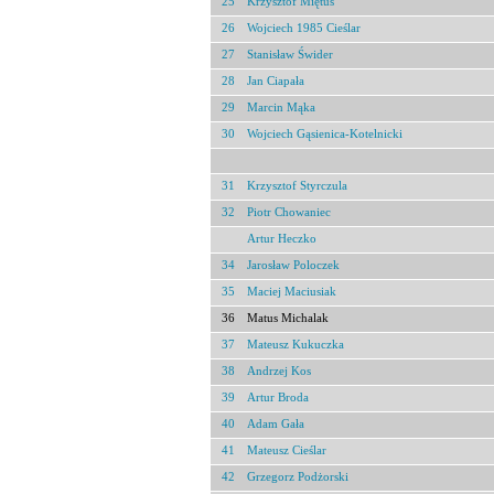
25
Krzysztof Miętus
26
Wojciech 1985 Cieślar
27
Stanisław Świder
28
Jan Ciapała
29
Marcin Mąka
30
Wojciech Gąsienica-Kotelnicki
31
Krzysztof Styrczula
32
Piotr Chowaniec
Artur Heczko
34
Jarosław Poloczek
35
Maciej Maciusiak
36
Matus Michalak
37
Mateusz Kukuczka
38
Andrzej Kos
39
Artur Broda
40
Adam Gała
41
Mateusz Cieślar
42
Grzegorz Podżorski