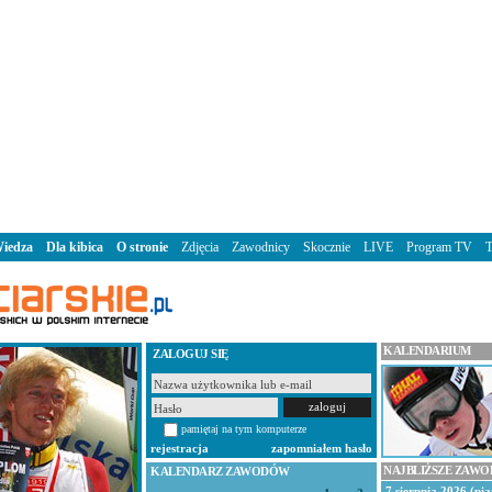
iedza
Dla kibica
O stronie
Zdjęcia
Zawodnicy
Skocznie
LIVE
Program TV
KALENDARIUM
ZALOGUJ SIĘ
pamiętaj na tym komputerze
rejestracja
zapomniałem hasło
NAJBLIŻSZE ZAW
KALENDARZ ZAWODÓW
7 sierpnia 2026 (pią