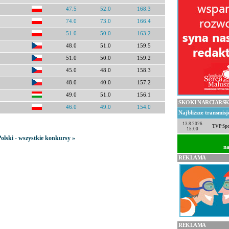
47.5
52.0
168.3
74.0
73.0
166.4
51.0
50.0
163.2
48.0
51.0
159.5
51.0
50.0
159.2
45.0
48.0
158.3
48.0
40.0
157.2
49.0
51.0
156.1
SKOKI NARCIARSK
46.0
49.0
154.0
Najbliższe transmis
13.8.2026
TVP Spo
15:00
olski - wszystkie konkursy »
na
REKLAMA
REKLAMA