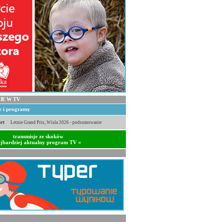
IE W TV
je i programy
rt
Letnie Grand Prix, Wisła 2026 - podsumowanie
transmisje ze skoków
jbardziej aktualny program TV »