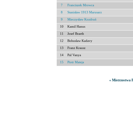
7
Franciszek Mrowca
8
Stanisław 1913 Marusarz
9
Mieczysław Kozdruń
10
Kamil Hanus
11
Josef Braeth
12
Bohuslaw Kadavy
13
Franz Krausz
14
Pal Vanya
15
Piotr Mateja
« Mistrzostwa P