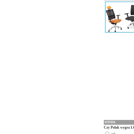
SONDA
Czy Polak wygra L
tak