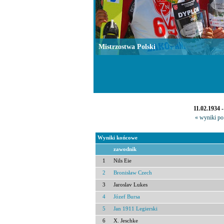
Mistrzostwa Polski
11.02.1934 
« wyniki po 
Wyniki końcowe
zawodnik
1
Nils Eie
2
Bronisław Czech
3
Jaroslav Lukes
4
Józef Bursa
5
Jan 1911 Legierski
6
X. Jeschke