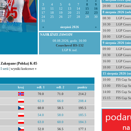
1
2
3
4
5
6
7
8
9
20:00
LGP Courc
10
11
12
13
14
15
16
8 sierpnia 2026 (so
17
18
19
20
21
22
23
24
25
26
27
28
29
30
08:30
LGP Courc
31
10:30
LGP Courc
«
sierpień 2026
»
16:00
LGP Courc
NAJBLIŻSZE ZAWODY
18:00
LGP Courc
08.08.2026, godz. 16:00
9 sierpnia 2026 (nie
Courchevel HS-132
09:00
LGP Courc
LGP K ind.
10:30
LGP Courc
16:00
LGP Courc
- Zakopane (Polska) K-85
18:00
LGP Courc
I serii
| wyniki końcowe »
15 sierpnia 2026 (s
10:00
FIS Cup S
13:00
FIS Cup S
kraj
odl. 1
odl. 2
punkty
14:00
FIS Cup S
70.0
71.0
214.2
15:15
FIS Cup S
62.0
66.0
208.4
60.0
58.5
195.5
54.0
58.0
185.5
63.0
60.0
184.3
52.0
56.5
177.1