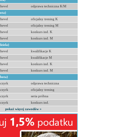
hevel
odprawa techniczna K/M
bota)
hevel
oficjalny trening K
hevel
oficjalny trening M
hevel
konkurs ind. K
hevel
konkurs ind. M
dziela)
hevel
kwalifikacje K
hevel
kwalifikacje M
hevel
konkurs ind. K
hevel
konkurs ind. M
obota)
zczyrk
odprawa techniczna
zczyrk
oficjalny trening
zczyrk
seria próbna
zczyrk
konkurs ind.
pokaż więcej zawodów »