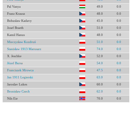
Pal Vanya
49.0
0.0
Franz Krausz
48.0
0.0
Bohuslaw Kadavy
45.0
0.0
Josef Braeth
51.0
0.0
Kamil Hanus
48.0
0.0
Mieczysław Kozdruń
51.0
0.0
Stanisław 1913 Marusarz
74.0
0.0
X. Jeschke
52.0
0.0
Józef Bursa
54.0
0.0
Franciszek Mrowca
47.5
0.0
Jan 1911 Legierski
63.0
0.0
Jaroslav Lukes
60.0
0.0
Bronisław Czech
62.0
0.0
Nils Eie
70.0
0.0