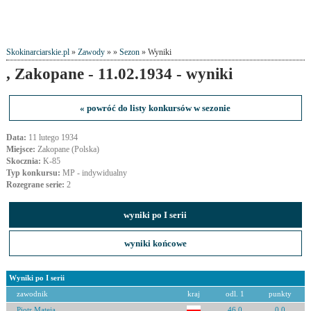
Skokinarciarskie.pl
»
Zawody
» »
Sezon
» Wyniki
, Zakopane - 11.02.1934 - wyniki
« powróć do listy konkursów w sezonie
Data:
11 lutego 1934
Miejsce:
Zakopane (Polska)
Skocznia:
K-85
Typ konkursu:
MP - indywidualny
Rozegrane serie:
2
wyniki po I serii
wyniki końcowe
Wyniki po I serii
zawodnik
kraj
odl. 1
punkty
Piotr Mateja
46.0
0.0