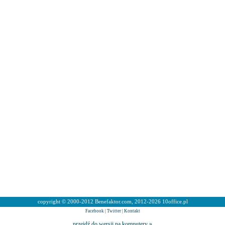
copyright © 2000-2012 Benefaktor.com, 2012-2026 10office.pl
Facebook
|
Twitter
|
Kontakt
przejdź do wersji na komputery »