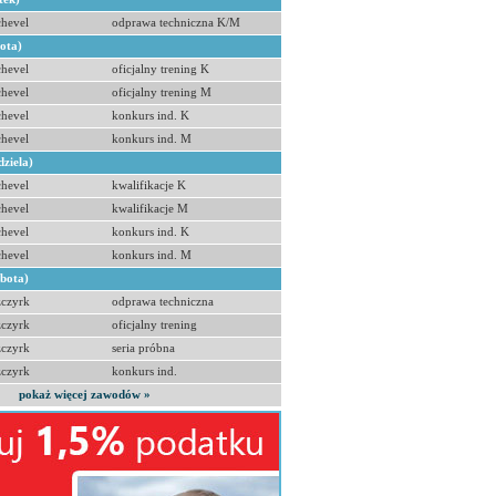
hevel
odprawa techniczna K/M
bota)
hevel
oficjalny trening K
hevel
oficjalny trening M
hevel
konkurs ind. K
hevel
konkurs ind. M
dziela)
hevel
kwalifikacje K
hevel
kwalifikacje M
hevel
konkurs ind. K
hevel
konkurs ind. M
obota)
zczyrk
odprawa techniczna
zczyrk
oficjalny trening
zczyrk
seria próbna
zczyrk
konkurs ind.
pokaż więcej zawodów »