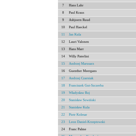
7
Hans Lahr
8
Paul Kraus
9
Asbjoern Ruud
10
Paul Haeckel
11
Jan Kula
12
Lauri Valonen
13
Hans Marr
14
Willy Paterlini
15
Andrzej Marusarz
16
Guenther Meergans
17
Andrzej Czarniak
18
Franciszek Gut-Szczerba
19
Władysław Roj
20
Stanisław Sowiński
21
Stanisław Kula
22
Piotr Kolesar
23
Leon Daniel-Krzeptowski
24
Franc Palme