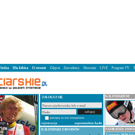
iedza
Dla kibica
O stronie
Zdjęcia
Zawodnicy
Skocznie
LIVE
Program TV
KALENDARIUM
ZALOGUJ SIĘ
pamiętaj na tym komputerze
rejestracja
zapomniałem hasło
NAJBLIŻSZE ZAW
KALENDARZ ZAWODÓW
7 sierpnia 2026 (pią