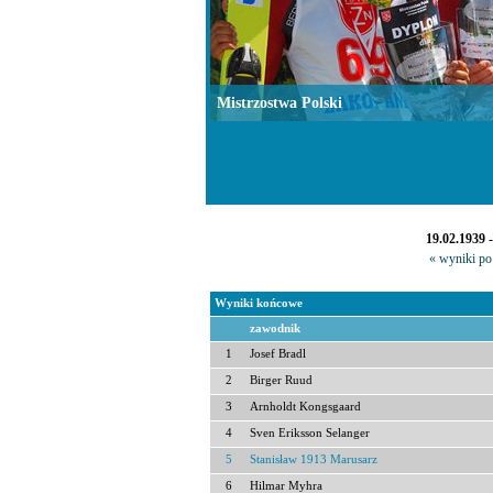
Mistrzostwa Polski
19.02.1939 
« wyniki po 
Wyniki końcowe
zawodnik
1
Josef Bradl
2
Birger Ruud
3
Arnholdt Kongsgaard
4
Sven Eriksson Selanger
5
Stanisław 1913 Marusarz
6
Hilmar Myhra