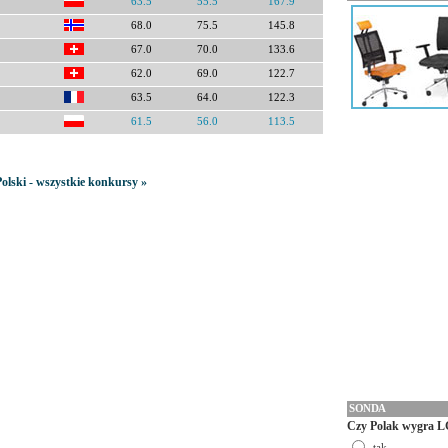
63.5
55.5
167.9
68.0
75.5
145.8
67.0
70.0
133.6
62.0
69.0
122.7
63.5
64.0
122.3
61.5
56.0
113.5
olski - wszystkie konkursy »
SONDA
Czy Polak wygra L
tak