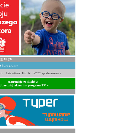
IE W TV
je i programy
rt
Letnie Grand Prix, Wisła 2026 - podsumowanie
transmisje ze skoków
jbardziej aktualny program TV »