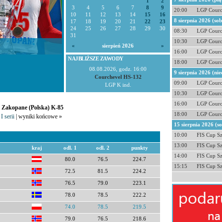
1
2
3
4
5
6
7
8
9
20:00
LGP Courc
10
11
12
13
14
15
16
8 sierpnia 2026 (so
17
18
19
20
21
22
23
24
25
26
27
28
29
30
08:30
LGP Courc
31
10:30
LGP Courc
«
sierpień 2026
»
16:00
LGP Courc
NAJBLIŻSZE ZAWODY
18:00
LGP Courc
08.08.2026, godz. 16:00
9 sierpnia 2026 (nie
Courchevel HS-132
09:00
LGP Courc
LGP K ind.
10:30
LGP Courc
16:00
LGP Courc
- Zakopane (Polska) K-85
18:00
LGP Courc
I serii
| wyniki końcowe »
15 sierpnia 2026 (s
10:00
FIS Cup S
13:00
FIS Cup S
kraj
odl. 1
odl. 2
punkty
14:00
FIS Cup S
80.0
76.5
224.7
15:15
FIS Cup S
72.5
81.5
224.2
76.5
79.0
223.1
78.0
78.5
222.2
74.0
78.5
219.5
79.0
76.5
218.6