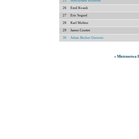
25
Mieczysław Kozdruń
26
Emil Kvanli
27
Eric Soguel
28
Karl Molitor
29
James Couttet
30
Adam Becker-Giewont
« Mistrzostwa P