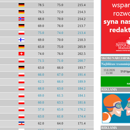
78.5
75.0
215.4
76.5
72.0
214.3
68.0
70.0
214.2
69.0
76.0
213.7
75.0
74.0
213.4
69.0
70.0
210.3
65.0
75.0
205.9
74.0
76.0
202.5
SKOKI NARCIARSK
71.5
71.0
200.7
Najbliższe transmis
63.0
66.0
193.7
13.8.2026
TVP Spo
15:00
66.0
67.0
191.4
62.5
66.0
189.9
na
68.0
63.0
184.2
REKLAMA
69.0
61.5
184.1
60.0
63.5
181.6
57.0
65.0
176.2
63.0
61.0
174.4
62.0
64.0
171.4
REKLAMA