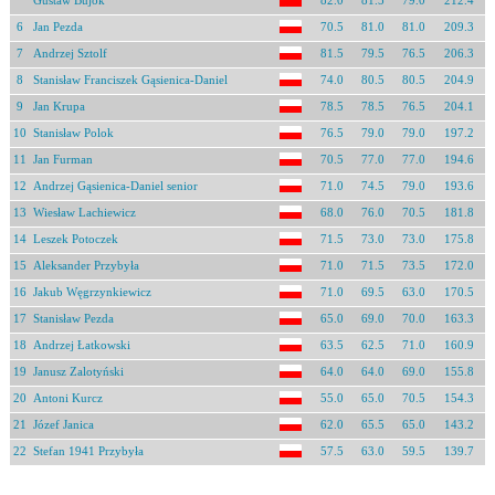
Gustaw Bujok
82.0
81.5
79.0
212.4
6
Jan Pezda
70.5
81.0
81.0
209.3
7
Andrzej Sztolf
81.5
79.5
76.5
206.3
8
Stanisław Franciszek Gąsienica-Daniel
74.0
80.5
80.5
204.9
9
Jan Krupa
78.5
78.5
76.5
204.1
10
Stanisław Polok
76.5
79.0
79.0
197.2
11
Jan Furman
70.5
77.0
77.0
194.6
12
Andrzej Gąsienica-Daniel senior
71.0
74.5
79.0
193.6
13
Wiesław Lachiewicz
68.0
76.0
70.5
181.8
14
Leszek Potoczek
71.5
73.0
73.0
175.8
15
Aleksander Przybyła
71.0
71.5
73.5
172.0
16
Jakub Węgrzynkiewicz
71.0
69.5
63.0
170.5
17
Stanisław Pezda
65.0
69.0
70.0
163.3
18
Andrzej Łatkowski
63.5
62.5
71.0
160.9
19
Janusz Zalotyński
64.0
64.0
69.0
155.8
20
Antoni Kurcz
55.0
65.0
70.5
154.3
21
Józef Janica
62.0
65.5
65.0
143.2
22
Stefan 1941 Przybyła
57.5
63.0
59.5
139.7