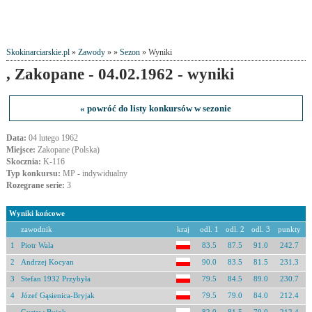
Skokinarciarskie.pl
»
Zawody
» »
Sezon
» Wyniki
, Zakopane - 04.02.1962 - wyniki
« powróć do listy konkursów w sezonie
Data:
04 lutego 1962
Miejsce:
Zakopane (Polska)
Skocznia:
K-116
Typ konkursu:
MP - indywidualny
Rozegrane serie:
3
Wyniki końcowe
zawodnik
kraj
odl. 1
odl. 2
odl. 3
punkty
1
Piotr Wala
83.5
87.5
91.0
242.7
2
Andrzej Kocyan
90.0
83.5
81.5
231.3
3
Stefan 1932 Przybyła
79.5
84.5
89.0
230.7
4
Józef Gąsienica-Bryjak
79.5
79.0
84.0
212.4