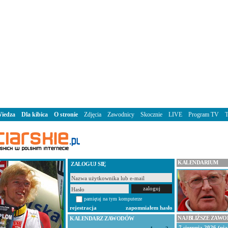
iedza
Dla kibica
O stronie
Zdjęcia
Zawodnicy
Skocznie
LIVE
Program TV
KALENDARIUM
ZALOGUJ SIĘ
pamiętaj na tym komputerze
rejestracja
zapomniałem hasło
NAJBLIŻSZE ZAW
KALENDARZ ZAWODÓW
7 sierpnia 2026 (pią