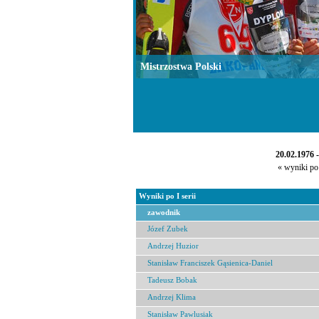
Mistrzostwa Polski
20.02.1976 
« wyniki po 
Wyniki po I serii
zawodnik
Józef Zubek
Andrzej Huzior
Stanisław Franciszek Gąsienica-Daniel
Tadeusz Bobak
Andrzej Klima
Stanisław Pawlusiak