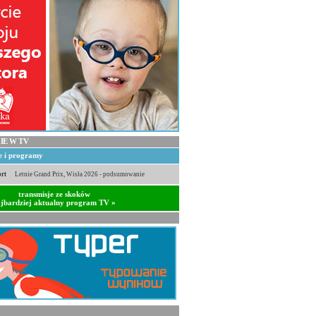
IE W TV
je i programy
rt
Letnie Grand Prix, Wisła 2026 - podsumowanie
transmisje ze skoków
jbardziej aktualny program TV »