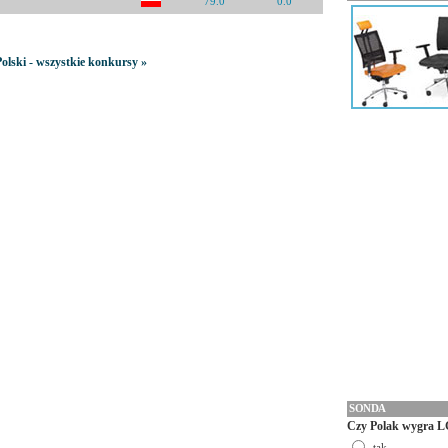
79.0
0.0
olski - wszystkie konkursy »
SONDA
Czy Polak wygra L
tak