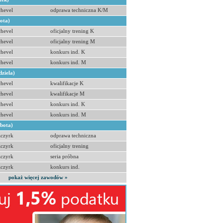
hevel
odprawa techniczna K/M
bota)
hevel
oficjalny trening K
hevel
oficjalny trening M
hevel
konkurs ind. K
hevel
konkurs ind. M
dziela)
hevel
kwalifikacje K
hevel
kwalifikacje M
hevel
konkurs ind. K
hevel
konkurs ind. M
obota)
zczyrk
odprawa techniczna
zczyrk
oficjalny trening
zczyrk
seria próbna
zczyrk
konkurs ind.
pokaż więcej zawodów »