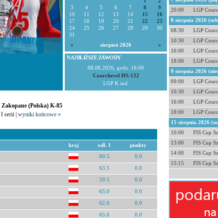
1
2
3
4
5
6
7
8
9
20:00
LGP Courc
10
11
12
13
14
15
16
8 sierpnia 2026 (so
17
18
19
20
21
22
23
24
25
26
27
28
29
30
08:30
LGP Courc
31
10:30
LGP Courc
«
sierpień 2026
»
16:00
LGP Courc
NAJBLIŻSZE ZAWODY
18:00
LGP Courc
08.08.2026, godz. 16:00
9 sierpnia 2026 (nie
Courchevel HS-132
09:00
LGP Courc
LGP K ind.
10:30
LGP Courc
16:00
LGP Courc
- Zakopane (Polska) K-85
18:00
LGP Courc
I serii |
wyniki końcowe »
15 sierpnia 2026 (s
10:00
FIS Cup S
13:00
FIS Cup S
kraj
odl. 1
punkty
14:00
FIS Cup S
60.5
0.0
15:15
FIS Cup S
63.5
0.0
59.5
0.0
65.0
0.0
62.0
0.0
65.0
0.0