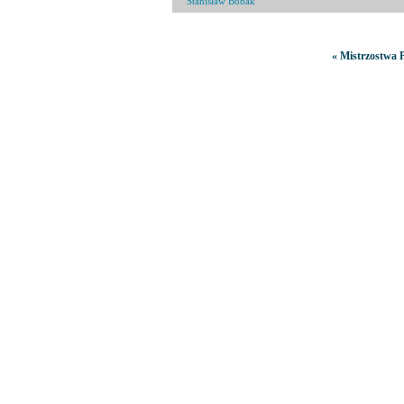
Stanisław Bobak
« Mistrzostwa P