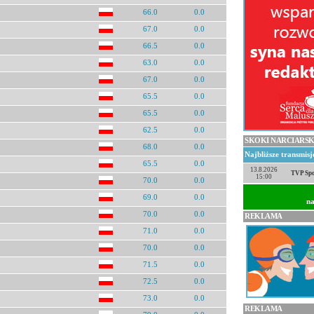
66.0
0.0
67.0
0.0
66.5
0.0
63.0
0.0
67.0
0.0
65.5
0.0
65.5
0.0
62.5
0.0
SKOKI NARCIARSK
68.0
0.0
Najbliższe transmis
65.5
0.0
13.8.2026
TVP Spo
15:00
70.0
0.0
69.0
0.0
na
70.0
0.0
REKLAMA
71.0
0.0
70.0
0.0
71.5
0.0
72.5
0.0
73.0
0.0
REKLAMA