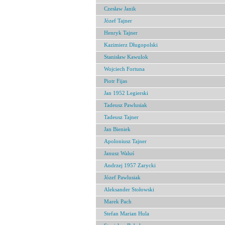
Czesław Janik
Józef Tajner
Henryk Tajner
Kazimierz Długopolski
Stanisław Kawulok
Wojciech Fortuna
Piotr Fijas
Jan 1952 Legierski
Tadeusz Pawlusiak
Tadeusz Tajner
Jan Bieniek
Apoloniusz Tajner
Janusz Waluś
Andrzej 1957 Zarycki
Józef Pawlusiak
Aleksander Stołowski
Marek Pach
Stefan Marian Hula