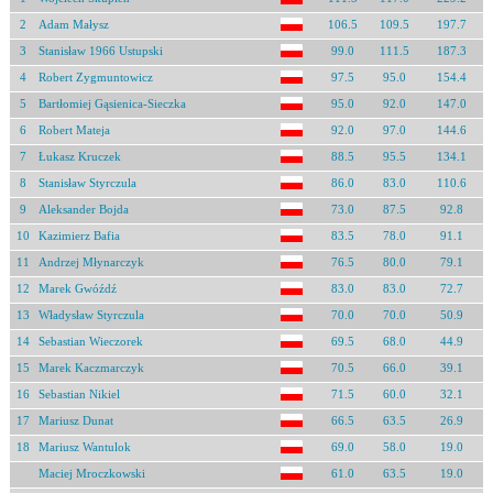
2
Adam Małysz
106.5
109.5
197.7
3
Stanisław 1966 Ustupski
99.0
111.5
187.3
4
Robert Zygmuntowicz
97.5
95.0
154.4
5
Bartłomiej Gąsienica-Sieczka
95.0
92.0
147.0
6
Robert Mateja
92.0
97.0
144.6
7
Łukasz Kruczek
88.5
95.5
134.1
8
Stanisław Styrczula
86.0
83.0
110.6
9
Aleksander Bojda
73.0
87.5
92.8
10
Kazimierz Bafia
83.5
78.0
91.1
11
Andrzej Młynarczyk
76.5
80.0
79.1
12
Marek Gwóźdź
83.0
83.0
72.7
13
Władysław Styrczula
70.0
70.0
50.9
14
Sebastian Wieczorek
69.5
68.0
44.9
15
Marek Kaczmarczyk
70.5
66.0
39.1
16
Sebastian Nikiel
71.5
60.0
32.1
17
Mariusz Dunat
66.5
63.5
26.9
18
Mariusz Wantulok
69.0
58.0
19.0
Maciej Mroczkowski
61.0
63.5
19.0