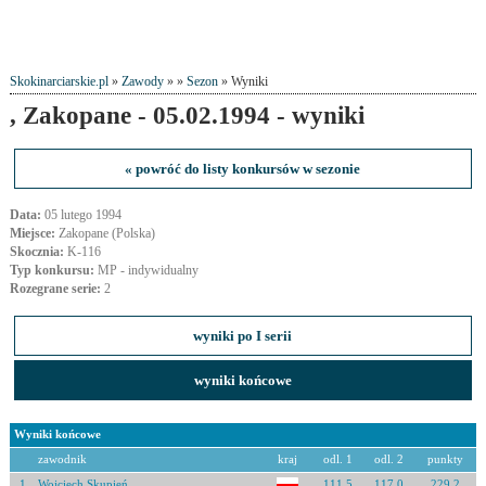
Skokinarciarskie.pl
»
Zawody
» »
Sezon
» Wyniki
, Zakopane - 05.02.1994 - wyniki
« powróć do listy konkursów w sezonie
Data:
05 lutego 1994
Miejsce:
Zakopane (Polska)
Skocznia:
K-116
Typ konkursu:
MP - indywidualny
Rozegrane serie:
2
wyniki po I serii
wyniki końcowe
Wyniki końcowe
zawodnik
kraj
odl. 1
odl. 2
punkty
1
Wojciech Skupień
111.5
117.0
229.2