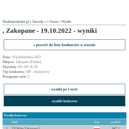
Skokinarciarskie.pl
»
Zawody
» »
Sezon
» Wyniki
, Zakopane - 19.10.2022 - wyniki
« powróć do listy konkursów w sezonie
Data:
19 października 2022
Miejsce:
Zakopane (Polska)
Skocznia:
HS-105, K-95
Typ konkursu:
MP - drużynowy
Rozegrane serie:
2
wyniki po I serii
wyniki końcowe
Wyniki końcowe
klub
kraj
punkty
1
TS Wisła Zakopane I
947.1