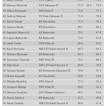
38
Mateusz Michniak
AZS Zakopane II
71.0
59.0
73.4
39
Miłosz Krzempek
WSS Wisła II
75.0
71.1
40
Andrzej Waliczek
TS Wisła Zakopane II
71.0
70.4
41
Dawid Stasiak
KS Chochołów
77.5
70.2
42
Szymon Byrski
KS Chochołów
69.5
68.2
43
Stanisław Majerczyk
KS Rutkowski
70.5
67.8
44
Łukasz Rutkowski
KS Rutkowski
72.0
67.6
45
Jakub Cieślar
WSS Wisła III
68.0
65.0
46
Karol Pieczarka
SSR LZS Sokół Szczyrk II
69.5
64.3
47
Mateusz Maciusiak
KS Rutkowski
69.5
60.3
48
Tymoteusz Cienciała
WSS Wisła III
72.5
60.2
49
Filip Gluza
SSR LZS Sokół Szczyrk II
69.0
59.9
50
Szymon Sarniak
KS Evenement Zakopane III
70.0
57.4
51
Hektor Kapustik
KS Chochołów
65.0
54.8
52
Mikołaj Wantulok
WSS Wisła II
71.5
53.4
53
Grzegorz Mitręga
WSS Wisła III
69.0
52.2
54
Mateusz Chraścina
LKS Olimpia Goleszów
68.5
51.0
55
Dawid Dzioboń
KS Rutkowski
63.5
49.8
56
Jakub Cembala
SSR LZS Sokół Szczyrk II
60.0
47.8