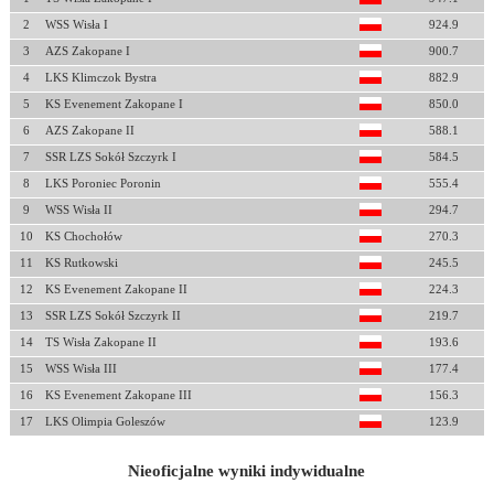
2
WSS Wisła I
924.9
3
AZS Zakopane I
900.7
4
LKS Klimczok Bystra
882.9
5
KS Evenement Zakopane I
850.0
6
AZS Zakopane II
588.1
7
SSR LZS Sokół Szczyrk I
584.5
8
LKS Poroniec Poronin
555.4
9
WSS Wisła II
294.7
10
KS Chochołów
270.3
11
KS Rutkowski
245.5
12
KS Evenement Zakopane II
224.3
13
SSR LZS Sokół Szczyrk II
219.7
14
TS Wisła Zakopane II
193.6
15
WSS Wisła III
177.4
16
KS Evenement Zakopane III
156.3
17
LKS Olimpia Goleszów
123.9
Nieoficjalne wyniki indywidualne