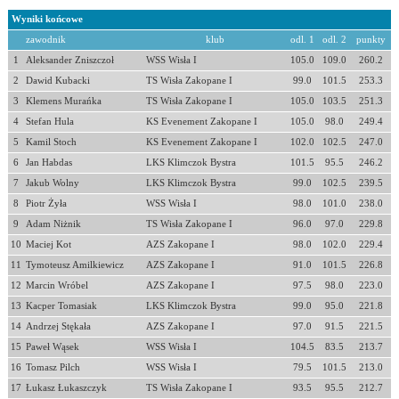
Wyniki końcowe
zawodnik
klub
odl. 1
odl. 2
punkty
1
Aleksander Zniszczoł
WSS Wisła I
105.0
109.0
260.2
2
Dawid Kubacki
TS Wisła Zakopane I
99.0
101.5
253.3
3
Klemens Murańka
TS Wisła Zakopane I
105.0
103.5
251.3
4
Stefan Hula
KS Evenement Zakopane I
105.0
98.0
249.4
5
Kamil Stoch
KS Evenement Zakopane I
102.0
102.5
247.0
6
Jan Habdas
LKS Klimczok Bystra
101.5
95.5
246.2
7
Jakub Wolny
LKS Klimczok Bystra
99.0
102.5
239.5
8
Piotr Żyła
WSS Wisła I
98.0
101.0
238.0
9
Adam Niżnik
TS Wisła Zakopane I
96.0
97.0
229.8
10
Maciej Kot
AZS Zakopane I
98.0
102.0
229.4
11
Tymoteusz Amilkiewicz
AZS Zakopane I
91.0
101.5
226.8
12
Marcin Wróbel
AZS Zakopane I
97.5
98.0
223.0
13
Kacper Tomasiak
LKS Klimczok Bystra
99.0
95.0
221.8
14
Andrzej Stękała
AZS Zakopane I
97.0
91.5
221.5
15
Paweł Wąsek
WSS Wisła I
104.5
83.5
213.7
16
Tomasz Pilch
WSS Wisła I
79.5
101.5
213.0
17
Łukasz Łukaszczyk
TS Wisła Zakopane I
93.5
95.5
212.7