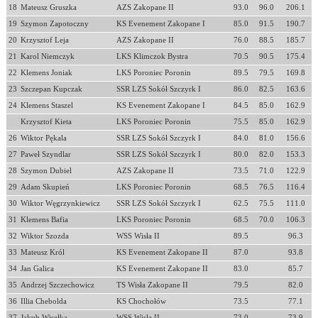
18
Mateusz Gruszka
AZS Zakopane II
93.0
96.0
206.1
19
Szymon Zapotoczny
KS Evenement Zakopane I
85.0
91.5
190.7
20
Krzysztof Leja
AZS Zakopane II
76.0
88.5
185.7
21
Karol Niemczyk
LKS Klimczok Bystra
70.5
90.5
175.4
22
Klemens Joniak
LKS Poroniec Poronin
89.5
79.5
169.8
23
Szczepan Kupczak
SSR LZS Sokół Szczyrk I
86.0
82.5
163.6
24
Klemens Staszel
KS Evenement Zakopane I
84.5
85.0
162.9
Krzysztof Kieta
LKS Poroniec Poronin
75.5
85.0
162.9
26
Wiktor Pękala
SSR LZS Sokół Szczyrk I
84.0
81.0
156.6
27
Paweł Szyndlar
SSR LZS Sokół Szczyrk I
80.0
82.0
153.3
28
Szymon Dubiel
AZS Zakopane II
73.5
71.0
122.9
29
Adam Skupień
LKS Poroniec Poronin
68.5
76.5
116.4
30
Wiktor Węgrzynkiewicz
SSR LZS Sokół Szczyrk I
62.5
75.5
111.0
31
Klemens Bafia
LKS Poroniec Poronin
68.5
70.0
106.3
32
Wiktor Szozda
WSS Wisła II
89.5
96.3
33
Mateusz Król
KS Evenement Zakopane II
87.0
93.8
34
Jan Galica
KS Evenement Zakopane II
83.0
85.7
35
Andrzej Szczechowicz
TS Wisła Zakopane II
79.5
82.0
36
Illia Chebolda
KS Chochołów
73.5
77.1
37
Jakub Wisełka
WSS Wisła II
73.0
73.9