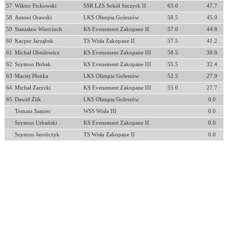
57
Wiktor Fickowski
SSR LZS Sokół Szczyrk II
63.0
47.7
58
Antoni Orawski
LKS Olimpia Goleszów
58.5
45.0
59
Stanisław Wiercioch
KS Evenement Zakopane II
57.0
44.8
60
Kacper Jarząbek
TS Wisła Zakopane II
57.5
41.2
61
Michał Obtułowicz
KS Evenement Zakopane III
58.5
38.8
62
Szymon Bobak
KS Evenement Zakopane III
55.5
32.4
63
Maciej Płonka
LKS Olimpia Goleszów
52.5
27.9
64
Michał Zarycki
KS Evenement Zakopane III
55.0
27.7
65
Dawid Źlik
LKS Olimpia Goleszów
0.0
Tomasz Samiec
WSS Wisła III
0.0
Szymon Urbański
KS Evenement Zakopane II
0.0
Szymon Jarończyk
TS Wisła Zakopane II
0.0