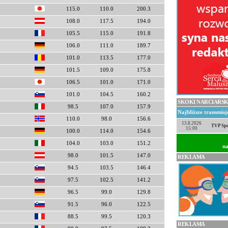
115.0
110.0
200.3
108.0
117.5
194.0
105.5
115.0
191.8
106.0
111.0
189.7
101.0
113.5
177.0
101.5
109.0
175.8
106.5
101.0
171.0
101.0
104.5
160.2
SKOKI NARCIARSK
98.5
107.0
157.9
Najbliższe transmis
110.0
98.0
156.6
13.8.2026
TVP Spo
15:00
100.0
114.0
154.6
104.0
103.0
151.2
na
98.0
101.5
147.0
REKLAMA
94.5
103.5
146.4
97.5
102.5
141.2
96.5
99.0
129.8
91.5
96.0
122.5
88.5
99.5
120.3
REKLAMA