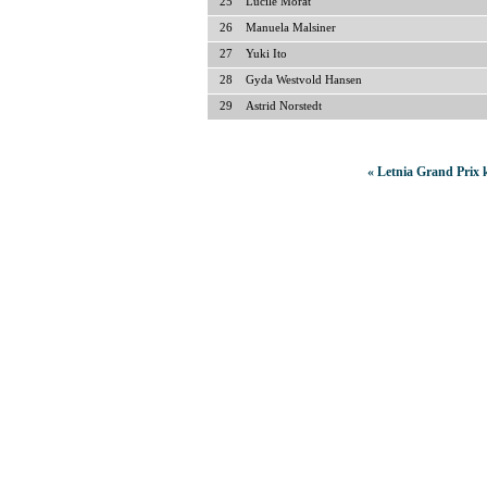
25
Lucile Morat
26
Manuela Malsiner
27
Yuki Ito
28
Gyda Westvold Hansen
29
Astrid Norstedt
« Letnia Grand Prix 