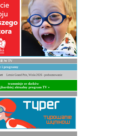
IE W TV
je i programy
rt
Letnie Grand Prix, Wisła 2026 - podsumowanie
transmisje ze skoków
jbardziej aktualny program TV »