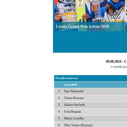
Letnia Grand Prix kobiet 2019
09.08.2019 - 
« wyniki po 
Wyniki końcowe
zawodnik
1
Sara Takanashi
2
Chiara Kreuzer
3
Juliane Seyfarth
4
Ursa Bogataj
5
Maren Lundby
6
Nika Vodan (Kriznar)