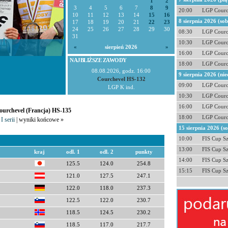
1
2
3
4
5
6
7
8
9
20:00
LGP Courc
10
11
12
13
14
15
16
8 sierpnia 2026 (so
17
18
19
20
21
22
23
24
25
26
27
28
29
30
08:30
LGP Courc
31
10:30
LGP Courc
«
sierpień 2026
»
16:00
LGP Courc
NAJBLIŻSZE ZAWODY
18:00
LGP Courc
08.08.2026, godz. 16:00
9 sierpnia 2026 (nie
Courchevel HS-132
09:00
LGP Courc
LGP K ind.
10:30
LGP Courc
16:00
LGP Courc
Courchevel (Francja) HS-135
18:00
LGP Courc
I serii
| wyniki końcowe »
15 sierpnia 2026 (s
10:00
FIS Cup S
13:00
FIS Cup S
kraj
odl. 1
odl. 2
punkty
14:00
FIS Cup S
125.5
124.0
254.8
15:15
FIS Cup S
121.0
127.5
247.1
122.0
118.0
237.3
122.5
122.0
230.7
118.5
124.5
230.2
118.5
117.0
217.7