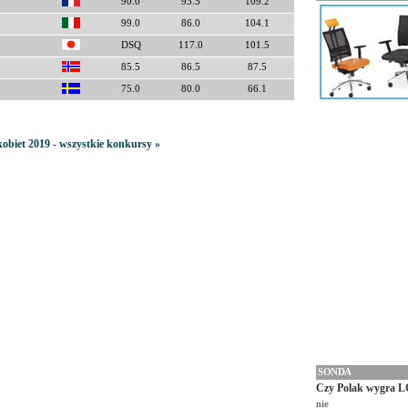
90.0
93.5
109.2
99.0
86.0
104.1
DSQ
117.0
101.5
85.5
86.5
87.5
75.0
80.0
66.1
kobiet 2019 - wszystkie konkursy »
SONDA
Czy Polak wygra L
nie