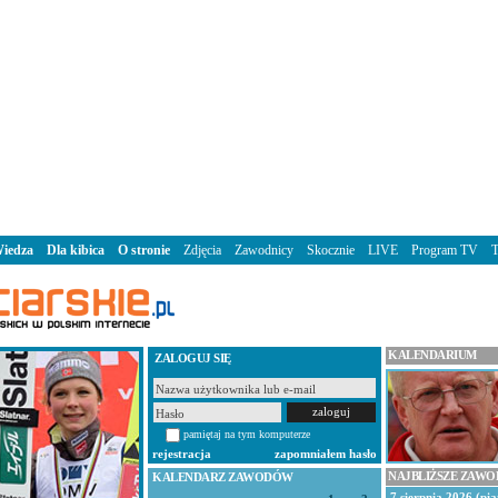
iedza
Dla kibica
O stronie
Zdjęcia
Zawodnicy
Skocznie
LIVE
Program TV
KALENDARIUM
ZALOGUJ SIĘ
pamiętaj na tym komputerze
rejestracja
zapomniałem hasło
NAJBLIŻSZE ZAW
KALENDARZ ZAWODÓW
7 sierpnia 2026 (pią