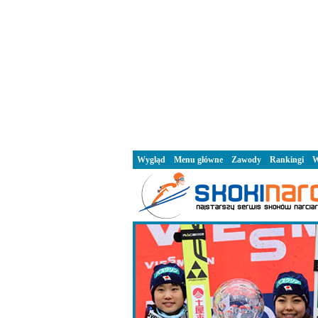
Wygląd
Menu główne
Zawody
Rankingi
W