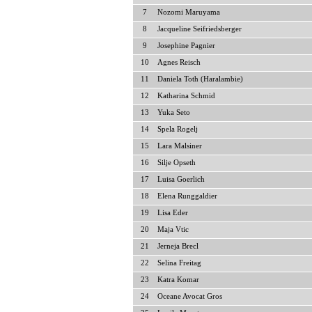
7
Nozomi Maruyama
8
Jacqueline Seifriedsberger
9
Josephine Pagnier
10
Agnes Reisch
11
Daniela Toth (Haralambie)
12
Katharina Schmid
13
Yuka Seto
14
Spela Rogelj
15
Lara Malsiner
16
Silje Opseth
17
Luisa Goerlich
18
Elena Runggaldier
19
Lisa Eder
20
Maja Vtic
21
Jerneja Brecl
22
Selina Freitag
23
Katra Komar
24
Oceane Avocat Gros