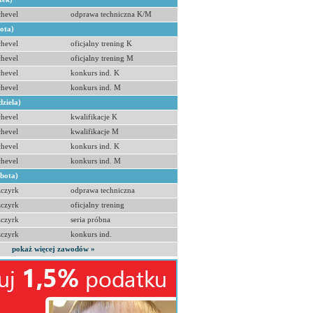
hevel
odprawa techniczna K/M
bota)
hevel
oficjalny trening K
hevel
oficjalny trening M
hevel
konkurs ind. K
hevel
konkurs ind. M
dziela)
hevel
kwalifikacje K
hevel
kwalifikacje M
hevel
konkurs ind. K
hevel
konkurs ind. M
obota)
zczyrk
odprawa techniczna
zczyrk
oficjalny trening
zczyrk
seria próbna
zczyrk
konkurs ind.
pokaż więcej zawodów »