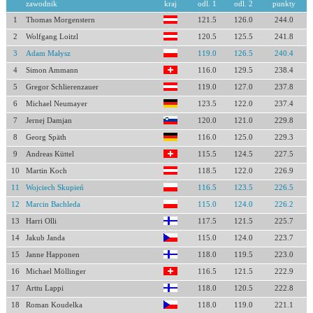
zawodnik
kraj
odl. 1
odl. 2
punkty
1
Thomas Morgenstern
121.5
126.0
244.0
2
Wolfgang Loitzl
120.5
125.5
241.8
3
Adam Małysz
119.0
126.5
240.4
4
Simon Ammann
116.0
129.5
238.4
5
Gregor Schlierenzauer
119.0
127.0
237.8
6
Michael Neumayer
123.5
122.0
237.4
7
Jernej Damjan
120.0
121.0
229.8
8
Georg Späth
116.0
125.0
229.3
9
Andreas Küttel
115.5
124.5
227.5
10
Martin Koch
118.5
122.0
226.9
11
Wojciech Skupień
116.5
123.5
226.5
12
Marcin Bachleda
115.0
124.0
226.2
13
Harri Olli
117.5
121.5
225.7
14
Jakub Janda
115.0
124.0
223.7
15
Janne Happonen
118.0
119.5
223.0
16
Michael Möllinger
116.5
121.5
222.9
17
Arttu Lappi
118.0
120.5
222.8
18
Roman Koudelka
118.0
119.0
221.1