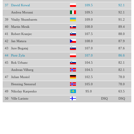
37
Dawid Kowal
109.5
92.1
Andrea Morassi
109.5
92.1
39
Vitaliy Shumbarets
109.0
91.2
40
Martin Mesik
108.0
89.4
41
Robert Kranjec
107.5
88.0
42
Jan Matura
108.0
87.9
43
Jure Bogataj
107.0
87.6
44
Piotr Żyła
107.0
86.6
45
Rok Urbanc
104.5
82.1
Andreas Vilberg
104.5
82.1
47
Julian Musiol
102.5
78.0
Henning Stensrud
105.0
78.0
49
Nikolay Karpenko
95.0
63.5
50
Ville Larinto
DSQ
DSQ