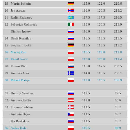
19
Martin Schmitt
115.0
122.0
219.6
20
Jon Aaraas
116.0
120.5
218.2
21
Radik Zhaparov
117.5
117.5
216.5
22
Sebastian Colloredo
115.0
120.5
215.9
Dimitry Ipatov
116.0
119.5
215.9
24
Denis Kornilov
116.5
118.5
215.5
25
Stephan Hocke
115.5
118.5
215.2
26
Maciej Kot
115.5
118.0
212.8
27
Kamil Stoch
113.0
120.0
211.4
28
Primoz Pikl
115.0
117.5
208.5
29
Andreas Aren
114.0
115.5
206.1
30
Robert Mateja
112.0
113.5
196.9
31
Dmitriy Vassiliev
112.5
97.5
32
Andreas Kofler
112.0
96.6
33
Thomas Lobben
111.5
95.7
Antonin Hajek
111.5
95.7
Ilja Rosliakov
111.5
95.7
36
Stefan Hula
110.5
93.9