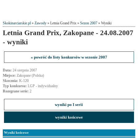
Skokinarciarskie.pl
»
Zawody
» Letnia Grand Prix »
Sezon 2007
» Wyniki
Letnia Grand Prix, Zakopane - 24.08.2007
- wyniki
« powróć do listy konkursów w sezonie 2007
Data:
24 sierpnia 2007
Miejsce:
Zakopane (Polska)
Skocznia:
K-120
Typ konkursu:
LGP - indywidualny
Rozegrane serie:
2
wyniki po I serii
wyniki końcowe
Wyniki końcowe