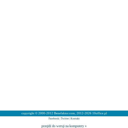
copyright © 2000-2012 Benefaktor.com, 2012-2026 10office.pl
Facebook
|
Twitter
|
Kontakt
przejdź do wersji na komputery »