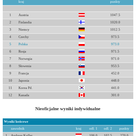
kraj
punkty
1
Austria
1047.5
2
Finlandia
1020.0
3
Niemcy
1012.5
4
Czechy
973.5
5
Polska
973.0
6
Rosja
971.5
7
Norwegia
971.0
8
Słowenia
953.5
9
Francja
452.0
10
Japonia
448.0
11
Korea Pd.
441.0
12
Kanada
301.0
Nieoficjalne wyniki indywidualne
Wyniki końcowe
zawodnik
kraj
odl. 1
odl. 2
punkty
1
Andreas Kofler
106.0
102.5
270.0