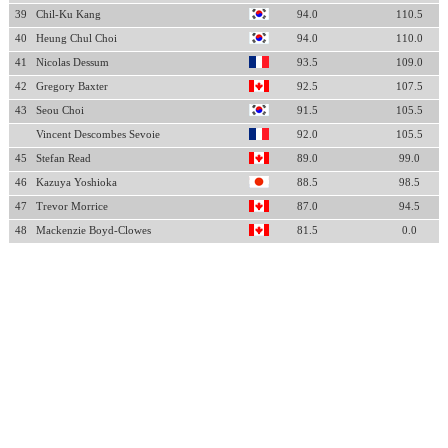
39
Chil-Ku Kang
94.0
110.5
40
Heung Chul Choi
94.0
110.0
41
Nicolas Dessum
93.5
109.0
42
Gregory Baxter
92.5
107.5
43
Seou Choi
91.5
105.5
Vincent Descombes Sevoie
92.0
105.5
45
Stefan Read
89.0
99.0
46
Kazuya Yoshioka
88.5
98.5
47
Trevor Morrice
87.0
94.5
48
Mackenzie Boyd-Clowes
81.5
0.0