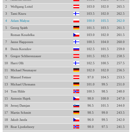
2
Wolfgang Loitzl
103.0
102.0
265.5
3
Tami Kiuru
103.5
102.0
262.5
4
Adam Małysz
100.0
105.5
262.0
5
Georg Späth
101.5
103.5
261.5
Roman Koudelka
103.0
102.0
261.5
7
Janne Happonen
100.5
104.0
260.0
8
Denis Kornilov
102.5
101.5
259.0
9
Gregor Schlierenzauer
101.5
102.5
258.5
10
Harri Olli
102.5
100.5
257.5
11
Michael Neumayer
102.0
102.0
256.5
12
Manuel Fettner
97.0
104.5
253.5
13
Michael Uhrmann
101.0
99.5
251.0
14
Tom Hilde
100.5
98.5
248.0
15
Antonin Hajek
98.0
100.0
247.0
16
Jernej Damjan
96.5
101.5
244.0
17
Martin Schmitt
98.5
99.0
243.5
18
Jakub Janda
96.0
99.5
242.0
19
Roar Ljoekelsoey
98.0
97.5
241.5