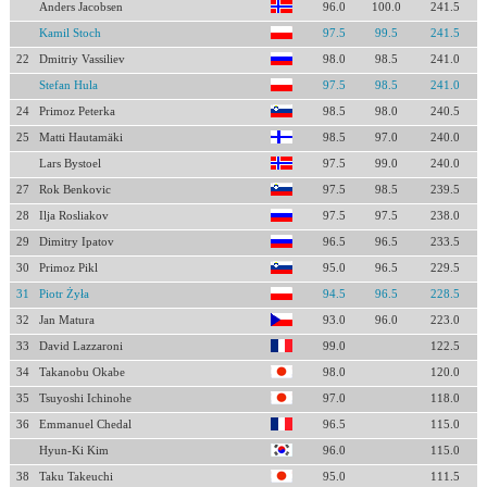
Anders Jacobsen
96.0
100.0
241.5
Kamil Stoch
97.5
99.5
241.5
22
Dmitriy Vassiliev
98.0
98.5
241.0
Stefan Hula
97.5
98.5
241.0
24
Primoz Peterka
98.5
98.0
240.5
25
Matti Hautamäki
98.5
97.0
240.0
Lars Bystoel
97.5
99.0
240.0
27
Rok Benkovic
97.5
98.5
239.5
28
Ilja Rosliakov
97.5
97.5
238.0
29
Dimitry Ipatov
96.5
96.5
233.5
30
Primoz Pikl
95.0
96.5
229.5
31
Piotr Żyła
94.5
96.5
228.5
32
Jan Matura
93.0
96.0
223.0
33
David Lazzaroni
99.0
122.5
34
Takanobu Okabe
98.0
120.0
35
Tsuyoshi Ichinohe
97.0
118.0
36
Emmanuel Chedal
96.5
115.0
Hyun-Ki Kim
96.0
115.0
38
Taku Takeuchi
95.0
111.5