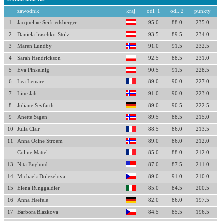
zawodnik
kraj
odl. 1
odl. 2
punkty
1
Jacqueline Seifriedsberger
95.0
88.0
235.0
2
Daniela Iraschko-Stolz
93.5
89.5
234.0
3
Maren Lundby
91.0
91.5
232.5
4
Sarah Hendrickson
92.5
88.5
231.0
5
Eva Pinkelnig
90.5
91.5
228.5
6
Lea Lemare
89.0
90.0
227.0
7
Line Jahr
91.0
90.0
223.0
8
Juliane Seyfarth
89.0
90.5
222.5
9
Anette Sagen
89.5
88.5
215.0
10
Julia Clair
88.5
86.0
213.5
11
Anna Odine Stroem
89.0
86.0
212.0
Coline Mattel
85.0
88.0
212.0
13
Nita Englund
87.0
87.5
211.0
14
Michaela Dolezelova
89.0
91.0
210.0
15
Elena Runggaldier
85.0
84.5
200.5
16
Anna Haefele
82.0
86.0
197.5
17
Barbora Blazkova
84.5
85.5
196.5