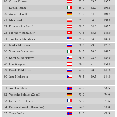
18
Chiara Kreuzer
83.0
83.5
195.5
Evelyn Insam
86.0
82.0
195.5
20
Anna Hollandt
81.5
84.0
191.5
21
Nina Lussi
81.5
84.0
191.0
22
Elisabeth Raudaschl
80.0
84.0
187.5
23
Sabrina Windmueller
77.5
85.5
185.0
24
Tara Geraghty-Moats
79.0
83.5
182.0
25
Mariia Iakovleva
80.0
79.5
173.5
26
Veronica Gianmoena
74.5
78.0
161.5
27
Karolina Indrackova
76.5
73.5
156.0
28
Lisa Wiegele
76.0
71.5
151.0
29
Ksenia Kablukova
74.5
70.0
145.0
30
Jana Mrakotova
76.5
69.5
144.0
31
Anniken Mork
74.5
76.5
32
Veronika Baldauf (Zobel)
73.0
74.0
33
Oceane Avocat Gros
72.5
71.5
34
Daria Alekseenko (Grushina)
74.0
70.0
35
Tonje Bakke
71.0
68.5