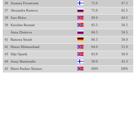
36
Susanna Forsstroem
72.0
67.5
37
Alexandra Kustova
72.0
65.5
38
Sara Meloe
69.0
64.5
39
Karoline Roestad
65.5
56.5
Anna Zhukova
66.5
56.5
41
Ramona Straub
66.5
56.0
42
Hanna Midtsundstad
64.0
51.0
43
Silje Opseth
63.0
50.0
44
Jenny Rautionaho
59.0
41.5
45
Marte Pauline Skinnes
DNS
DNS