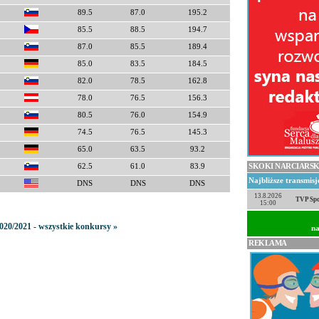
89.5
87.0
195.2
85.5
88.5
194.7
87.0
85.5
189.4
85.0
83.5
184.5
82.0
78.5
162.8
78.0
76.5
156.3
80.5
76.0
154.9
74.5
76.5
145.3
65.0
63.5
93.2
SKOKI NARCIARSK
62.5
61.0
83.9
Najbliższe transmis
DNS
DNS
DNS
13.8.2026
TVP Spo
15:00
020/2021 - wszystkie konkursy »
na
REKLAMA