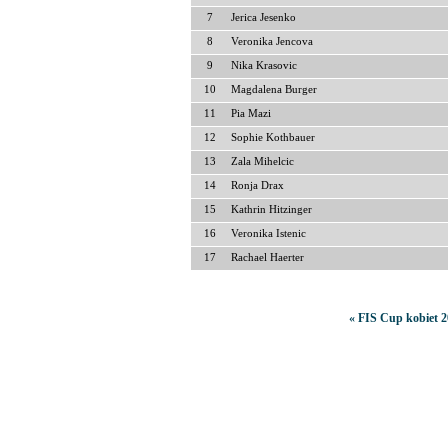
7
Jerica Jesenko
8
Veronika Jencova
9
Nika Krasovic
10
Magdalena Burger
11
Pia Mazi
12
Sophie Kothbauer
13
Zala Mihelcic
14
Ronja Drax
15
Kathrin Hitzinger
16
Veronika Istenic
17
Rachael Haerter
« FIS Cup kobiet 2