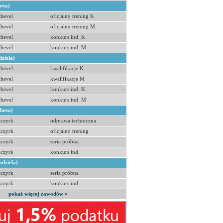
bota)
hevel
oficjalny trening K
hevel
oficjalny trening M
hevel
konkurs ind. K
hevel
konkurs ind. M
dziela)
hevel
kwalifikacje K
hevel
kwalifikacje M
hevel
konkurs ind. K
hevel
konkurs ind. M
obota)
zczyrk
odprawa techniczna
zczyrk
oficjalny trening
zczyrk
seria próbna
zczyrk
konkurs ind.
edziela)
zczyrk
seria próbna
zczyrk
konkurs ind.
pokaż więcej zawodów »