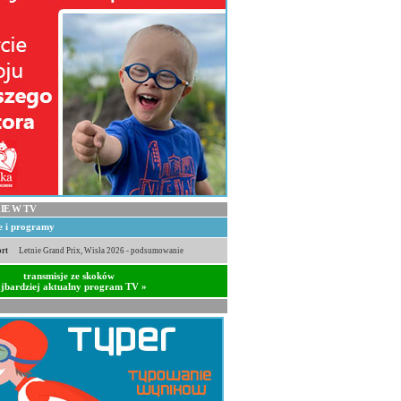
IE W TV
je i programy
rt
Letnie Grand Prix, Wisła 2026 - podsumowanie
transmisje ze skoków
jbardziej aktualny program TV »