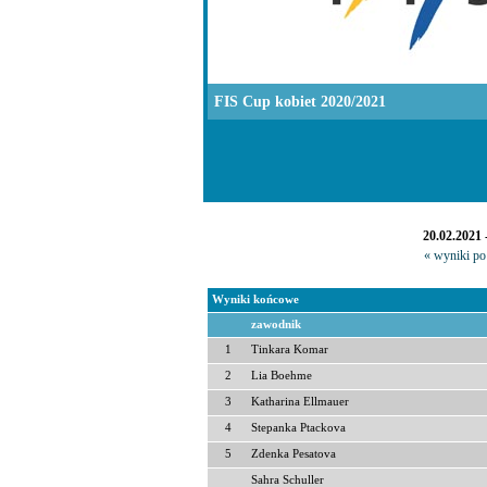
FIS Cup kobiet 2020/2021
20.02.2021 
« wyniki po 
Wyniki końcowe
zawodnik
1
Tinkara Komar
2
Lia Boehme
3
Katharina Ellmauer
4
Stepanka Ptackova
5
Zdenka Pesatova
Sahra Schuller