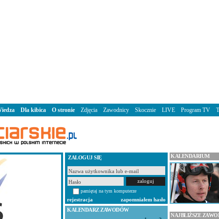
iedza
Dla kibica
O stronie
Zdjęcia
Zawodnicy
Skocznie
LIVE
Program TV
KALENDARIUM
ZALOGUJ SIĘ
pamiętaj na tym komputerze
rejestracja
zapomniałem hasło
KALENDARZ ZAWODÓW
NAJBLIŻSZE ZAW