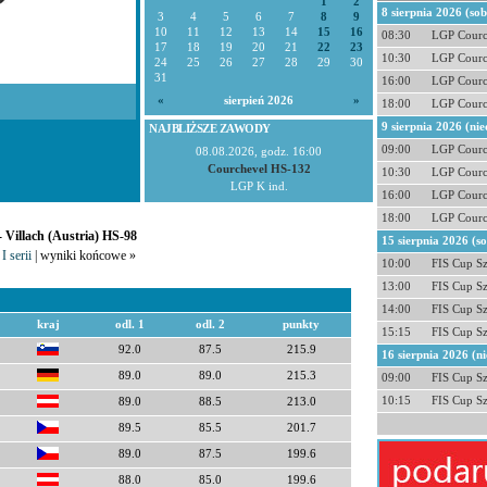
1
2
8 sierpnia 2026 (so
3
4
5
6
7
8
9
10
11
12
13
14
15
16
08:30
LGP Courc
17
18
19
20
21
22
23
10:30
LGP Courc
24
25
26
27
28
29
30
31
16:00
LGP Courc
«
sierpień 2026
»
18:00
LGP Courc
9 sierpnia 2026 (nie
NAJBLIŻSZE ZAWODY
09:00
LGP Courc
08.08.2026, godz. 16:00
Courchevel HS-132
10:30
LGP Courc
LGP K ind.
16:00
LGP Courc
18:00
LGP Courc
- Villach (Austria) HS-98
15 sierpnia 2026 (s
I serii
| wyniki końcowe »
10:00
FIS Cup S
13:00
FIS Cup S
14:00
FIS Cup S
kraj
odl. 1
odl. 2
punkty
15:15
FIS Cup S
92.0
87.5
215.9
16 sierpnia 2026 (ni
89.0
89.0
215.3
09:00
FIS Cup S
10:15
FIS Cup S
89.0
88.5
213.0
89.5
85.5
201.7
89.0
87.5
199.6
88.0
85.0
199.6