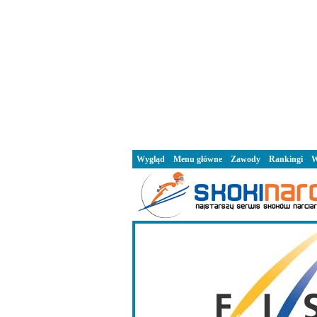
Wygląd
Menu główne
Zawody
Rankingi
W