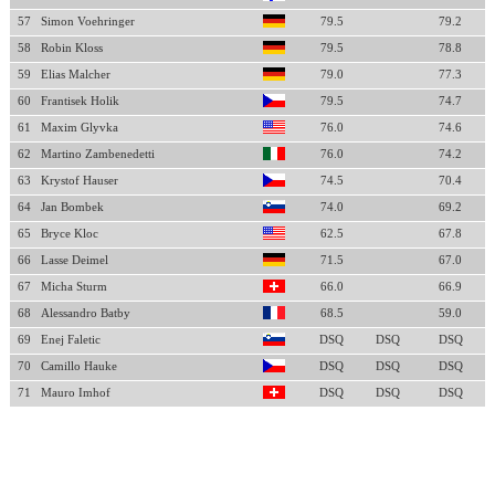
57
Simon Voehringer
79.5
79.2
58
Robin Kloss
79.5
78.8
59
Elias Malcher
79.0
77.3
60
Frantisek Holik
79.5
74.7
61
Maxim Glyvka
76.0
74.6
62
Martino Zambenedetti
76.0
74.2
63
Krystof Hauser
74.5
70.4
64
Jan Bombek
74.0
69.2
65
Bryce Kloc
62.5
67.8
66
Lasse Deimel
71.5
67.0
67
Micha Sturm
66.0
66.9
68
Alessandro Batby
68.5
59.0
69
Enej Faletic
DSQ
DSQ
DSQ
70
Camillo Hauke
DSQ
DSQ
DSQ
71
Mauro Imhof
DSQ
DSQ
DSQ