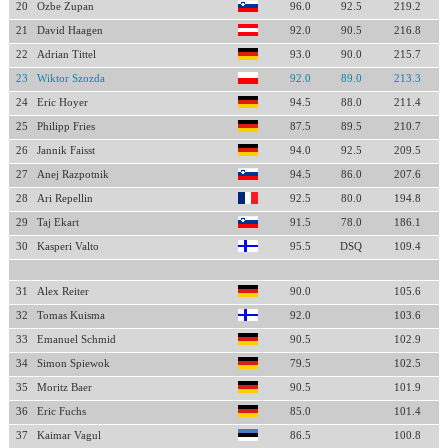
20
Ozbe Zupan
96.0
92.5
219.2
21
David Haagen
92.0
90.5
216.8
22
Adrian Tittel
93.0
90.0
215.7
23
Wiktor Szozda
92.0
89.0
213.3
24
Eric Hoyer
94.5
88.0
211.4
25
Philipp Fries
87.5
89.5
210.7
26
Jannik Faisst
94.0
92.5
209.5
27
Anej Razpotnik
94.5
86.0
207.6
28
Ari Repellin
92.5
80.0
194.8
29
Taj Ekart
91.5
78.0
186.1
30
Kasperi Valto
95.5
DSQ
109.4
31
Alex Reiter
90.0
105.6
32
Tomas Kuisma
92.0
103.6
33
Emanuel Schmid
90.5
102.9
34
Simon Spiewok
79.5
102.5
35
Moritz Baer
90.5
101.9
36
Eric Fuchs
85.0
101.4
37
Kaimar Vagul
86.5
100.8