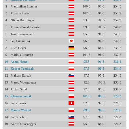
2
Maximilian Lienher
100.0
97.0
254.3
3
Jonas Schuster
102.5
98.0
253.9
4
Niklas Bachlinger
93.5
103.5
252.9
5
Timon-Pascal Kahofer
99.5
100.5
246.8
6
Janni Reisenauer
95.5
91.5
243.6
7
Go Yamamoto
96.5
96.5
242.7
8
Luca Geyer
96.0
88.0
239.2
9
Markus Rupitsch
101.5
96.0
237.2
10
Adam Niżnik
95.5
91.5
236.4
11
Kacper Tomasiak
97.5
98.5
234.9
12
Maksim Bartolj
97.5
95.5
234.3
13
Marco Woergoetter
92.0
100.5
233.5
14
Julijan Smid
97.5
95.5
230.7
15
Klemens Joniak
101.5
86.5
229.3
16
Felix Trunz
92.5
97.5
228.5
17
Marcin Wróbel
89.0
96.5
225.6
18
Patrik Vitez
97.0
94.0
222.8
19
Andre Fussenegger
95.0
88.0
221.8