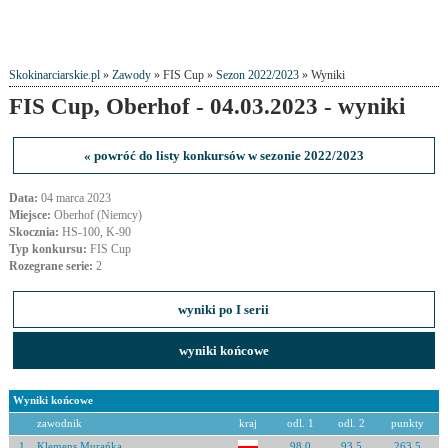
Skokinarciarskie.pl
»
Zawody
» FIS Cup »
Sezon 2022/2023
» Wyniki
FIS Cup, Oberhof - 04.03.2023 - wyniki
« powróć do listy konkursów w sezonie 2022/2023
Data:
04 marca 2023
Miejsce:
Oberhof (Niemcy)
Skocznia:
HS-100, K-90
Typ konkursu:
FIS Cup
Rozegrane serie:
2
wyniki po I serii
wyniki końcowe
Wyniki końcowe
zawodnik
kraj
odl. 1
odl. 2
punkty
1
Klemens Murańka
98.0
93.5
263.5