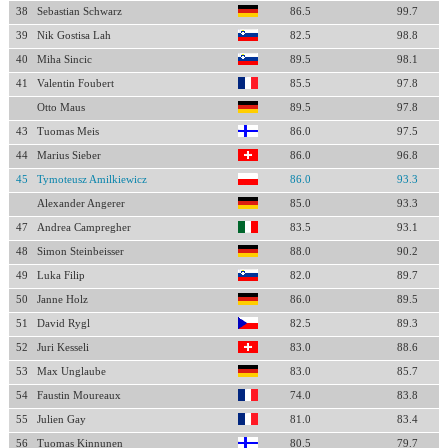
38
Sebastian Schwarz
86.5
99.7
39
Nik Gostisa Lah
82.5
98.8
40
Miha Sincic
89.5
98.1
41
Valentin Foubert
85.5
97.8
Otto Maus
89.5
97.8
43
Tuomas Meis
86.0
97.5
44
Marius Sieber
86.0
96.8
45
Tymoteusz Amilkiewicz
86.0
93.3
Alexander Angerer
85.0
93.3
47
Andrea Campregher
83.5
93.1
48
Simon Steinbeisser
88.0
90.2
49
Luka Filip
82.0
89.7
50
Janne Holz
86.0
89.5
51
David Rygl
82.5
89.3
52
Juri Kesseli
83.0
88.6
53
Max Unglaube
83.0
85.7
54
Faustin Moureaux
74.0
83.8
55
Julien Gay
81.0
83.4
56
Tuomas Kinnunen
80.5
79.7