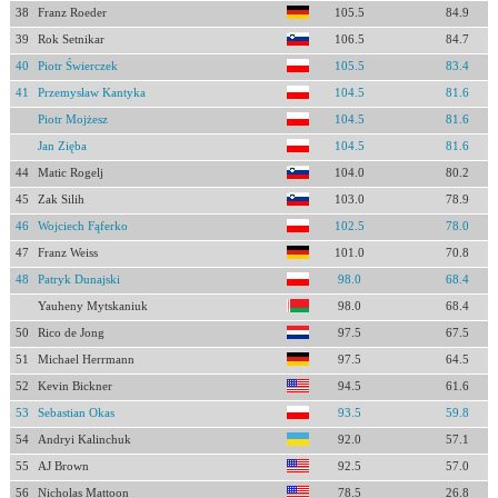
38
Franz Roeder
105.5
84.9
39
Rok Setnikar
106.5
84.7
40
Piotr Świerczek
105.5
83.4
41
Przemysław Kantyka
104.5
81.6
Piotr Mojżesz
104.5
81.6
Jan Zięba
104.5
81.6
44
Matic Rogelj
104.0
80.2
45
Zak Silih
103.0
78.9
46
Wojciech Fąferko
102.5
78.0
47
Franz Weiss
101.0
70.8
48
Patryk Dunajski
98.0
68.4
Yauheny Mytskaniuk
98.0
68.4
50
Rico de Jong
97.5
67.5
51
Michael Herrmann
97.5
64.5
52
Kevin Bickner
94.5
61.6
53
Sebastian Okas
93.5
59.8
54
Andryi Kalinchuk
92.0
57.1
55
AJ Brown
92.5
57.0
56
Nicholas Mattoon
78.5
26.8