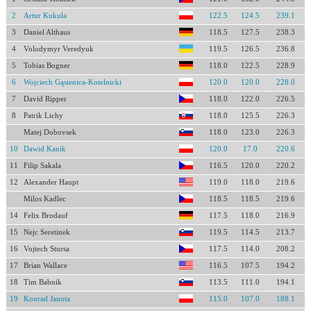
2
Artur Kukuła
122.5
124.5
239.1
3
Daniel Althaus
118.5
127.5
238.3
4
Volodymyr Veredyuk
119.5
126.5
236.8
5
Tobias Bogner
118.0
122.5
228.9
6
Wojciech Gąsienica-Kotelnicki
120.0
120.0
228.0
7
David Ripper
118.0
122.0
226.5
8
Patrik Lichy
118.0
125.5
226.3
Matej Dobovsek
118.0
123.0
226.3
10
Dawid Kanik
120.0
17.0
220.6
11
Filip Sakala
116.5
120.0
220.2
12
Alexander Haupt
119.0
118.0
219.6
Milos Kadlec
118.5
118.5
219.6
14
Felix Brodauf
117.5
118.0
216.9
15
Nejc Seretinek
119.5
114.5
213.7
16
Vojtech Stursa
117.5
114.0
208.2
17
Brian Wallace
116.5
107.5
194.2
18
Tim Babnik
113.5
111.0
194.1
19
Konrad Janota
115.0
107.0
188.1