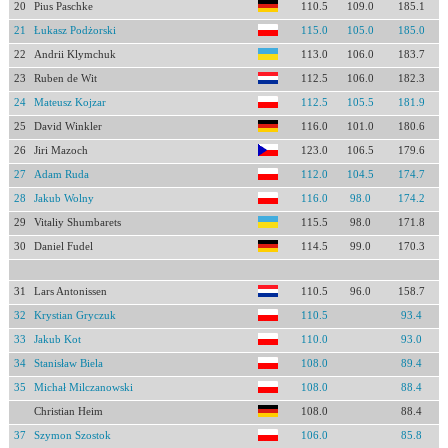
20
Pius Paschke
110.5
109.0
185.1
21
Łukasz Podżorski
115.0
105.0
185.0
22
Andrii Klymchuk
113.0
106.0
183.7
23
Ruben de Wit
112.5
106.0
182.3
24
Mateusz Kojzar
112.5
105.5
181.9
25
David Winkler
116.0
101.0
180.6
26
Jiri Mazoch
123.0
106.5
179.6
27
Adam Ruda
112.0
104.5
174.7
28
Jakub Wolny
116.0
98.0
174.2
29
Vitaliy Shumbarets
115.5
98.0
171.8
30
Daniel Fudel
114.5
99.0
170.3
31
Lars Antonissen
110.5
96.0
158.7
32
Krystian Gryczuk
110.5
93.4
33
Jakub Kot
110.0
93.0
34
Stanisław Biela
108.0
89.4
35
Michał Milczanowski
108.0
88.4
Christian Heim
108.0
88.4
37
Szymon Szostok
106.0
85.8