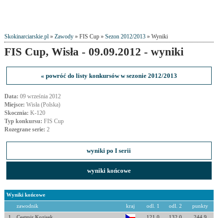
Skokinarciarskie.pl
»
Zawody
» FIS Cup »
Sezon 2012/2013
» Wyniki
FIS Cup, Wisła - 09.09.2012 - wyniki
« powróć do listy konkursów w sezonie 2012/2013
Data:
09 września 2012
Miejsce:
Wisła (Polska)
Skocznia:
K-120
Typ konkursu:
FIS Cup
Rozegrane serie:
2
wyniki po I serii
wyniki końcowe
Wyniki końcowe
zawodnik
kraj
odl. 1
odl. 2
punkty
1
Cestmir Kozisek
121.0
132.0
244.9