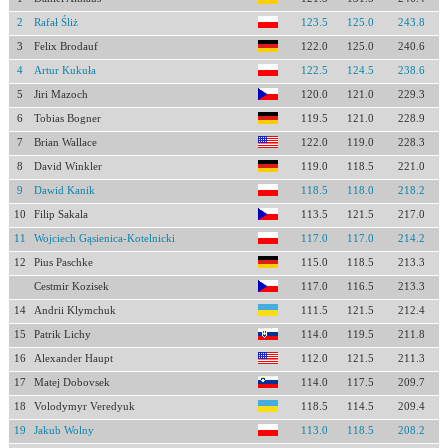
2
Rafał Śliż
123.5
125.0
243.8
3
Felix Brodauf
122.0
125.0
240.6
4
Artur Kukuła
122.5
124.5
238.6
5
Jiri Mazoch
120.0
121.0
229.3
6
Tobias Bogner
119.5
121.0
228.9
7
Brian Wallace
122.0
119.0
228.3
8
David Winkler
119.0
118.5
221.0
9
Dawid Kanik
118.5
118.0
218.2
10
Filip Sakala
113.5
121.5
217.0
11
Wojciech Gąsienica-Kotelnicki
117.0
117.0
214.2
12
Pius Paschke
115.0
118.5
213.3
Cestmir Kozisek
117.0
116.5
213.3
14
Andrii Klymchuk
111.5
121.5
212.4
15
Patrik Lichy
114.0
119.5
211.8
16
Alexander Haupt
112.0
121.5
211.3
17
Matej Dobovsek
114.0
117.5
209.7
18
Volodymyr Veredyuk
118.5
114.5
209.4
19
Jakub Wolny
113.0
118.5
208.2