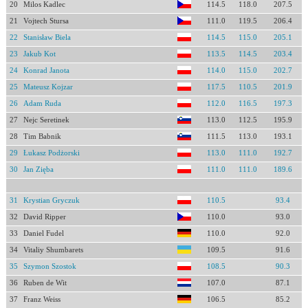
20
Milos Kadlec
114.5
118.0
207.5
21
Vojtech Stursa
111.0
119.5
206.4
22
Stanisław Biela
114.5
115.0
205.1
23
Jakub Kot
113.5
114.5
203.4
24
Konrad Janota
114.0
115.0
202.7
25
Mateusz Kojzar
117.5
110.5
201.9
26
Adam Ruda
112.0
116.5
197.3
27
Nejc Seretinek
113.0
112.5
195.9
28
Tim Babnik
111.5
113.0
193.1
29
Łukasz Podżorski
113.0
111.0
192.7
30
Jan Zięba
111.0
111.0
189.6
31
Krystian Gryczuk
110.5
93.4
32
David Ripper
110.0
93.0
33
Daniel Fudel
110.0
92.0
34
Vitaliy Shumbarets
109.5
91.6
35
Szymon Szostok
108.5
90.3
36
Ruben de Wit
107.0
87.1
37
Franz Weiss
106.5
85.2