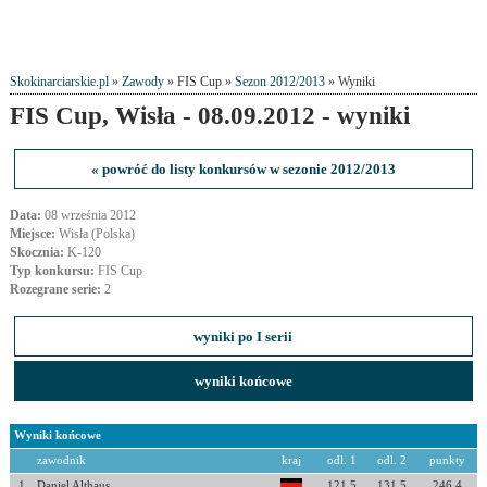
Skokinarciarskie.pl
»
Zawody
» FIS Cup »
Sezon 2012/2013
» Wyniki
FIS Cup, Wisła - 08.09.2012 - wyniki
« powróć do listy konkursów w sezonie 2012/2013
Data:
08 września 2012
Miejsce:
Wisła (Polska)
Skocznia:
K-120
Typ konkursu:
FIS Cup
Rozegrane serie:
2
wyniki po I serii
wyniki końcowe
Wyniki końcowe
zawodnik
kraj
odl. 1
odl. 2
punkty
1
Daniel Althaus
121.5
131.5
246.4