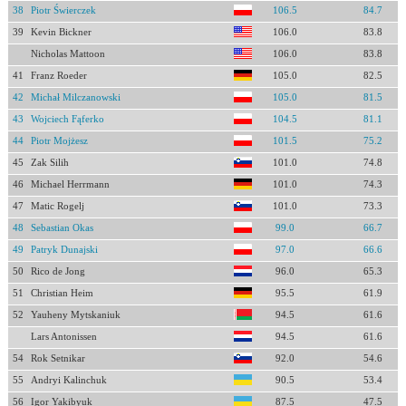
38
Piotr Świerczek
106.5
84.7
39
Kevin Bickner
106.0
83.8
Nicholas Mattoon
106.0
83.8
41
Franz Roeder
105.0
82.5
42
Michał Milczanowski
105.0
81.5
43
Wojciech Fąferko
104.5
81.1
44
Piotr Mojżesz
101.5
75.2
45
Zak Silih
101.0
74.8
46
Michael Herrmann
101.0
74.3
47
Matic Rogelj
101.0
73.3
48
Sebastian Okas
99.0
66.7
49
Patryk Dunajski
97.0
66.6
50
Rico de Jong
96.0
65.3
51
Christian Heim
95.5
61.9
52
Yauheny Mytskaniuk
94.5
61.6
Lars Antonissen
94.5
61.6
54
Rok Setnikar
92.0
54.6
55
Andryi Kalinchuk
90.5
53.4
56
Igor Yakibyuk
87.5
47.5