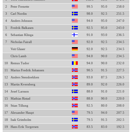
2
Peter Frenette
99.5
95.0
258.0
3
Carl Nordin
98.0
92.5
251.5
4
Anders Johnson
94.0
95.0
247.0
5
Fredrik Balkasen
92.5
95.0
243.0
6
Sebastian Klinga
91.0
93.0
236.5
7
Nicholas Fairall
92.0
92.5
234.5
Veit Glaser
92.0
92.5
234.5
Chris Lamb
94.0
90.0
234.5
10
Remus Tudor
94.0
90.0
232.0
11
Marius Fredrik Johansen
90.5
91.5
227.5
12
Anders Stensloekken
93.0
87.5
226.5
13
Martin Kvernberg
89.0
92.0
226.0
14
Josef Larsson
88.0
91.0
221.0
15
Mathias Ristad
88.0
90.0
220.0
16
Stian Tillung
92.5
80.0
208.0
17
Alexander Haupt
79.5
94.0
207.5
18
Isak Grimholm
79.5
91.5
202.5
19
Hans Erik Torgersen
83.5
83.0
192.5