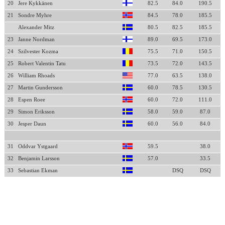
20
Jere Kykkänen
82.5
84.0
190.5
21
Sondre Myhre
84.5
78.0
185.5
Alexander Mitz
80.5
82.5
185.5
23
Janne Nordman
89.0
69.5
173.0
24
Szilvester Kozma
75.5
71.0
150.5
25
Robert Valentin Tatu
73.5
72.0
143.5
26
William Rhoads
77.0
63.5
138.0
27
Martin Gundersson
60.0
78.5
130.5
28
Espen Roee
60.0
72.0
111.0
29
Simon Eriksson
58.0
59.0
87.0
30
Jesper Daun
60.0
56.0
84.0
31
Oddvar Ystgaard
59.5
38.0
32
Benjamin Larsson
57.0
33.5
33
Sebastian Ekman
DSQ
DSQ