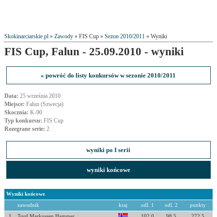
Skokinarciarskie.pl
»
Zawody
» FIS Cup »
Sezon 2010/2011
» Wyniki
FIS Cup, Falun - 25.09.2010 - wyniki
« powróć do listy konkursów w sezonie 2010/2011
Data:
25 września 2010
Miejsce:
Falun (Szwecja)
Skocznia:
K-90
Typ konkursu:
FIS Cup
Rozegrane serie:
2
wyniki po I serii
wyniki końcowe
Wyniki końcowe
zawodnik
kraj
odl. 1
odl. 2
punkty
1
Tord Markussen Hammer
102.0
98.5
272.5