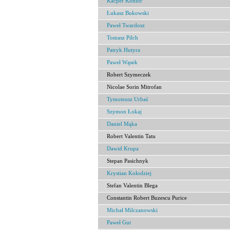
Kacper Konior
Łukasz Bukowski
Paweł Twardosz
Tomasz Pilch
Patryk Hutyra
Paweł Wąsek
Robert Szymeczek
Nicolae Sorin Mitrofan
Tymoteusz Urbaś
Szymon Łokaj
Daniel Mąka
Robert Valentin Tatu
Dawid Krupa
Stepan Pasichnyk
Krystian Kołodziej
Stefan Valentin Blega
Constantin Robert Buzescu Purice
Michał Milczanowski
Paweł Gut