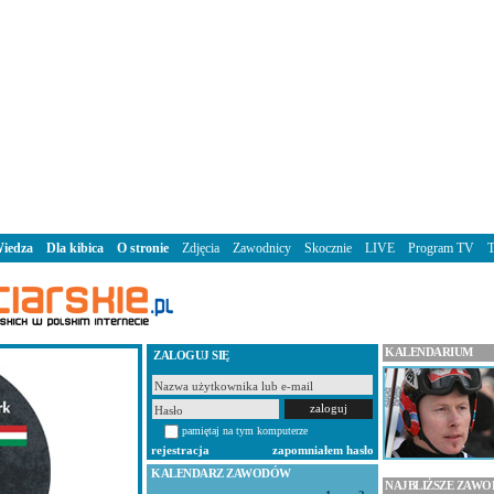
iedza
Dla kibica
O stronie
Zdjęcia
Zawodnicy
Skocznie
LIVE
Program TV
KALENDARIUM
ZALOGUJ SIĘ
pamiętaj na tym komputerze
rejestracja
zapomniałem hasło
KALENDARZ ZAWODÓW
NAJBLIŻSZE ZAW