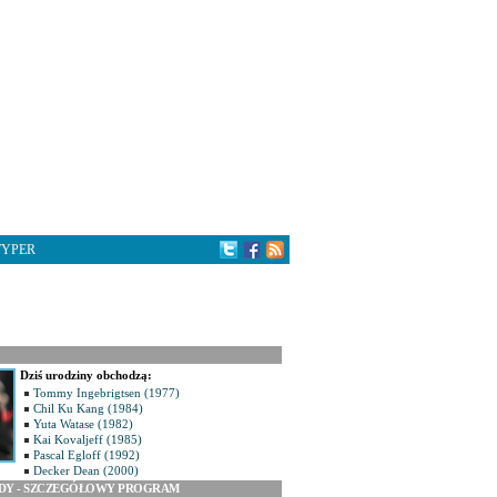
TYPER
Dziś urodziny obchodzą:
Tommy Ingebrigtsen (1977)
Chil Ku Kang (1984)
Yuta Watase (1982)
Kai Kovaljeff (1985)
Pascal Egloff (1992)
Decker Dean (2000)
ODY - SZCZEGÓŁOWY PROGRAM