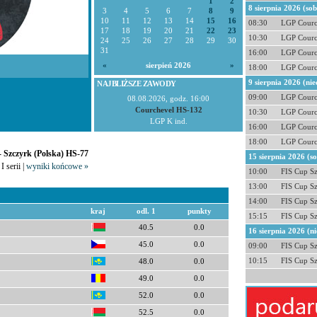
1
2
8 sierpnia 2026 (so
3
4
5
6
7
8
9
10
11
12
13
14
15
16
08:30
LGP Courc
17
18
19
20
21
22
23
10:30
LGP Courc
24
25
26
27
28
29
30
31
16:00
LGP Courc
«
sierpień 2026
»
18:00
LGP Courc
9 sierpnia 2026 (nie
NAJBLIŻSZE ZAWODY
09:00
LGP Courc
08.08.2026, godz. 16:00
Courchevel HS-132
10:30
LGP Courc
LGP K ind.
16:00
LGP Courc
18:00
LGP Courc
- Szczyrk (Polska) HS-77
15 sierpnia 2026 (s
I serii |
wyniki końcowe »
10:00
FIS Cup S
13:00
FIS Cup S
14:00
FIS Cup S
kraj
odl. 1
punkty
15:15
FIS Cup S
40.5
0.0
16 sierpnia 2026 (ni
45.0
0.0
09:00
FIS Cup S
10:15
FIS Cup S
48.0
0.0
49.0
0.0
52.0
0.0
52.5
0.0