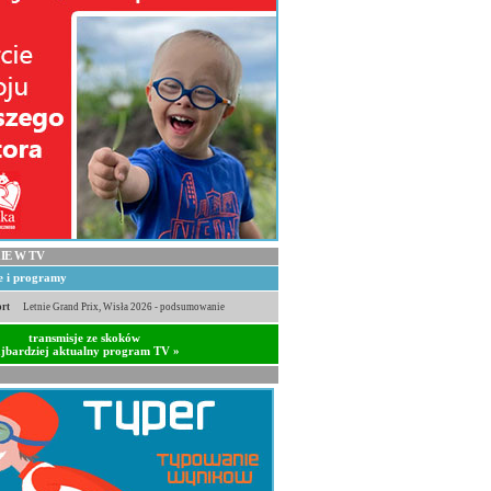
IE W TV
je i programy
rt
Letnie Grand Prix, Wisła 2026 - podsumowanie
transmisje ze skoków
jbardziej aktualny program TV »