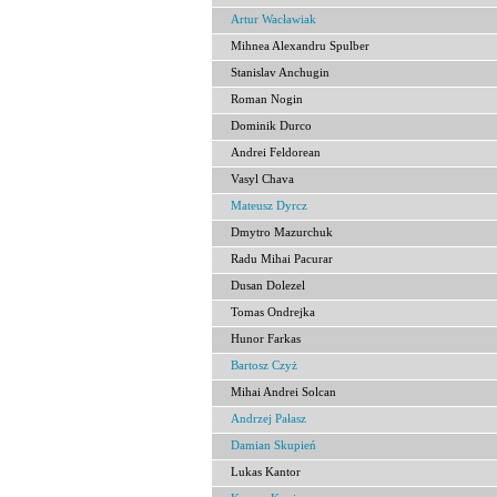
Artur Wacławiak
Mihnea Alexandru Spulber
Stanislav Anchugin
Roman Nogin
Dominik Durco
Andrei Feldorean
Vasyl Chava
Mateusz Dyrcz
Dmytro Mazurchuk
Radu Mihai Pacurar
Dusan Dolezel
Tomas Ondrejka
Hunor Farkas
Bartosz Czyż
Mihai Andrei Solcan
Andrzej Pałasz
Damian Skupień
Lukas Kantor