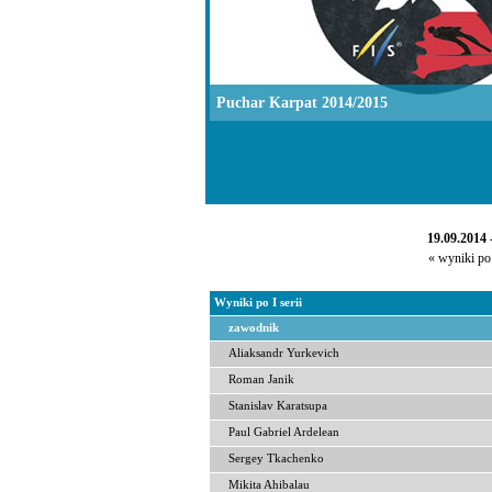
Puchar Karpat 2014/2015
19.09.2014 
« wyniki po 
Wyniki po I serii
zawodnik
Aliaksandr Yurkevich
Roman Janik
Stanislav Karatsupa
Paul Gabriel Ardelean
Sergey Tkachenko
Mikita Ahibalau