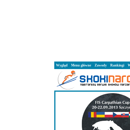
Wygląd
Menu główne
Zawody
Rankingi
W