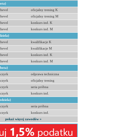
bota)
hevel
oficjalny trening K
hevel
oficjalny trening M
hevel
konkurs ind. K
hevel
konkurs ind. M
dziela)
hevel
kwalifikacje K
hevel
kwalifikacje M
hevel
konkurs ind. K
hevel
konkurs ind. M
obota)
zczyrk
odprawa techniczna
zczyrk
oficjalny trening
zczyrk
seria próbna
zczyrk
konkurs ind.
edziela)
zczyrk
seria próbna
zczyrk
konkurs ind.
pokaż więcej zawodów »