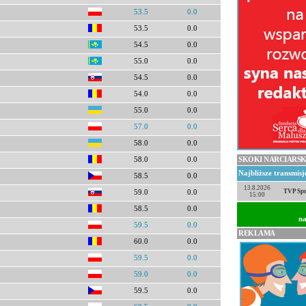
53.5
0.0
53.5
0.0
54.5
0.0
55.0
0.0
54.5
0.0
54.0
0.0
55.0
0.0
57.0
0.0
58.0
0.0
SKOKI NARCIARSK
58.0
0.0
Najbliższe transmis
58.5
0.0
13.8.2026
TVP Spo
59.0
0.0
15:00
58.5
0.0
na
59.5
0.0
REKLAMA
60.0
0.0
59.5
0.0
59.0
0.0
59.5
0.0