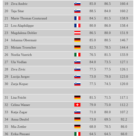
19
Ziva Andric
85.0
86.5
160.4
20
Taja Sitar
88.5
84.0
160.2
21
Marie Thomas Couturaud
84.5
81.5
158.9
22
Lou Alaphilippe
80.0
86.0
158.4
23
Magdalena Dobler
86.5
80.0
151.9
24
Johanna Obermair
85.0
80.5
146.7
25
Miriam Troescher
82.5
78.5
144.4
26
Noelia Vuerich
76.5
81.5
133.9
27
Ula Vodlan
84.0
73.5
127.1
28
Ziva Zivic
77.5
77.5
126.1
29
Lucija Jurgec
73.0
79.0
123.0
30
Zarja Kopac
77.5
74.5
120.0
31
Lisa Feicht
81.5
71.5
117.1
32
Celina Wasser
79.0
75.0
112.2
33
Katja Zagar
71.0
80.0
107.2
34
Anna Deufel
73.0
69.5
92.2
35
Mia Zettler
68.0
70.5
86.0
36
Erika Pinzani
64.5
64.5
66.0