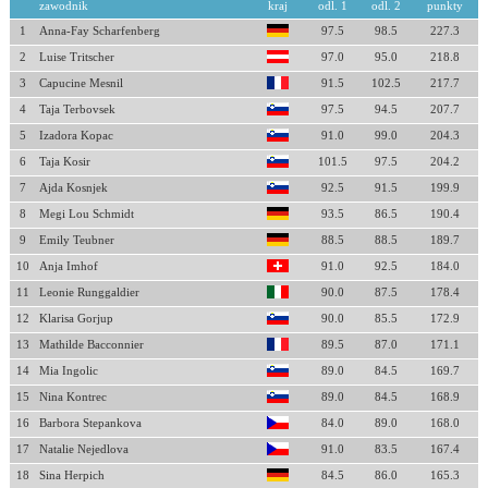
zawodnik
kraj
odl. 1
odl. 2
punkty
1
Anna-Fay Scharfenberg
97.5
98.5
227.3
2
Luise Tritscher
97.0
95.0
218.8
3
Capucine Mesnil
91.5
102.5
217.7
4
Taja Terbovsek
97.5
94.5
207.7
5
Izadora Kopac
91.0
99.0
204.3
6
Taja Kosir
101.5
97.5
204.2
7
Ajda Kosnjek
92.5
91.5
199.9
8
Megi Lou Schmidt
93.5
86.5
190.4
9
Emily Teubner
88.5
88.5
189.7
10
Anja Imhof
91.0
92.5
184.0
11
Leonie Runggaldier
90.0
87.5
178.4
12
Klarisa Gorjup
90.0
85.5
172.9
13
Mathilde Bacconnier
89.5
87.0
171.1
14
Mia Ingolic
89.0
84.5
169.7
15
Nina Kontrec
89.0
84.5
168.9
16
Barbora Stepankova
84.0
89.0
168.0
17
Natalie Nejedlova
91.0
83.5
167.4
18
Sina Herpich
84.5
86.0
165.3