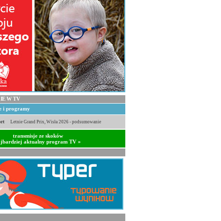
IE W TV
je i programy
rt
Letnie Grand Prix, Wisła 2026 - podsumowanie
transmisje ze skoków
jbardziej aktualny program TV »