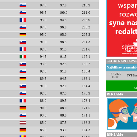
97.5
97.0
215.9
98.5
100.0
211.0
93.0
94.5
206.9
97.5
96.0
205.3
95.0
95.0
205.2
91.0
98.5
204.3
92.5
91.5
201.6
94.5
91.5
197.1
SKOKI NARCIARSK
93.5
92.5
190.7
Najbliższe transmis
92.0
91.0
188.4
13.8.2026
TVP Spo
15:00
89.5
94.5
186.1
91.0
92.0
184.4
na
92.0
87.5
175.9
REKLAMA
88.0
89.5
173.4
90.5
88.0
171.5
93.5
88.0
171.1
85.0
87.5
166.2
85.5
93.0
164.3
REKLAMA