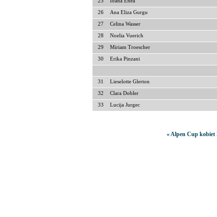
25
Ioana Enea
26
Ana Eliza Gurgu
27
Celina Wasser
28
Noelia Vuerich
29
Miriam Troescher
30
Erika Pinzani
31
Lieselotte Glerton
32
Clara Dobler
33
Lucija Jurgec
« Alpen Cup kobiet 