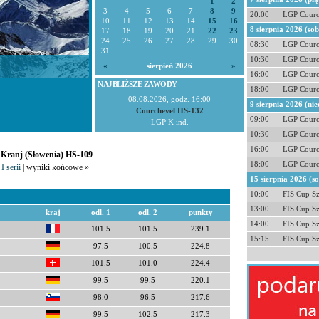
1
2
3
4
5
6
7
8
9
20:00
LGP Courc
10
11
12
13
14
15
16
8 sierpnia 2026 (so
17
18
19
20
21
22
23
24
25
26
27
28
29
30
08:30
LGP Courc
31
10:30
LGP Courc
«
sierpień 2026
»
16:00
LGP Courc
NAJBLIŻSZE ZAWODY
18:00
LGP Courc
08.08.2026, godz. 16:00
9 sierpnia 2026 (nie
Courchevel HS-132
09:00
LGP Courc
LGP K ind.
10:30
LGP Courc
16:00
LGP Courc
- Kranj (Słowenia) HS-109
18:00
LGP Courc
I serii
| wyniki końcowe »
15 sierpnia 2026 (s
10:00
FIS Cup S
13:00
FIS Cup S
kraj
odl. 1
odl. 2
punkty
14:00
FIS Cup S
101.5
101.5
239.1
15:15
FIS Cup S
97.5
100.5
224.8
101.5
101.0
224.4
99.5
99.5
220.1
98.0
96.5
217.6
99.5
102.5
217.3