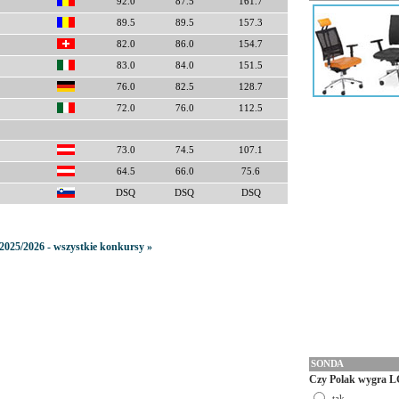
92.0
87.5
161.7
89.5
89.5
157.3
82.0
86.0
154.7
83.0
84.0
151.5
76.0
82.5
128.7
72.0
76.0
112.5
73.0
74.5
107.1
64.5
66.0
75.6
DSQ
DSQ
DSQ
2025/2026 - wszystkie konkursy »
SONDA
Czy Polak wygra L
tak