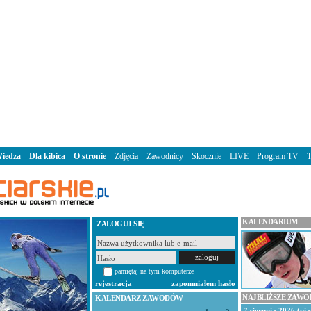
iedza
Dla kibica
O stronie
Zdjęcia
Zawodnicy
Skocznie
LIVE
Program TV
KALENDARIUM
ZALOGUJ SIĘ
pamiętaj na tym komputerze
rejestracja
zapomniałem hasło
NAJBLIŻSZE ZAW
KALENDARZ ZAWODÓW
7 sierpnia 2026 (pią