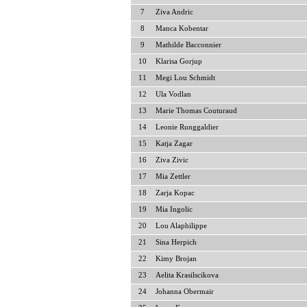
7
Ziva Andric
8
Manca Kobentar
9
Mathilde Bacconnier
10
Klarisa Gorjup
11
Megi Lou Schmidt
12
Ula Vodlan
13
Marie Thomas Couturaud
14
Leonie Runggaldier
15
Katja Zagar
16
Ziva Zivic
17
Mia Zettler
18
Zarja Kopac
19
Mia Ingolic
20
Lou Alaphilippe
21
Sina Herpich
22
Kimy Brojan
23
Aelita Krasilscikova
24
Johanna Obermair