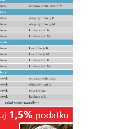
hevel
odprawa techniczna K/M
bota)
hevel
oficjalny trening K
hevel
oficjalny trening M
hevel
konkurs ind. K
hevel
konkurs ind. M
dziela)
hevel
kwalifikacje K
hevel
kwalifikacje M
hevel
konkurs ind. K
hevel
konkurs ind. M
obota)
zczyrk
odprawa techniczna
zczyrk
oficjalny trening
zczyrk
seria próbna
zczyrk
konkurs ind.
pokaż więcej zawodów »