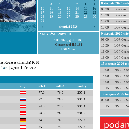
1
2
8 sierpnia 2026 (so
3
4
5
6
7
8
9
10
11
12
13
14
15
16
08:30
LGP Courc
17
18
19
20
21
22
23
10:30
LGP Courc
24
25
26
27
28
29
30
31
16:00
LGP Courc
«
sierpień 2026
»
18:00
LGP Courc
9 sierpnia 2026 (nie
NAJBLIŻSZE ZAWODY
09:00
LGP Courc
08.08.2026, godz. 18:00
Courchevel HS-132
10:30
LGP Courc
LGP M ind.
16:00
LGP Courc
18:00
LGP Courc
Les Rousses (Francja) K-70
15 sierpnia 2026 (s
I serii
| wyniki końcowe »
10:00
FIS Cup S
13:00
FIS Cup S
14:00
FIS Cup S
kraj
odl. 1
odl. 2
punkty
15:15
FIS Cup S
77.0
76.0
235.2
16 sierpnia 2026 (ni
77.5
76.5
234.4
09:00
FIS Cup S
10:15
FIS Cup S
74.0
77.5
234.4
76.5
76.5
231.7
74.0
76.5
227.7
75.0
75.5
227.7