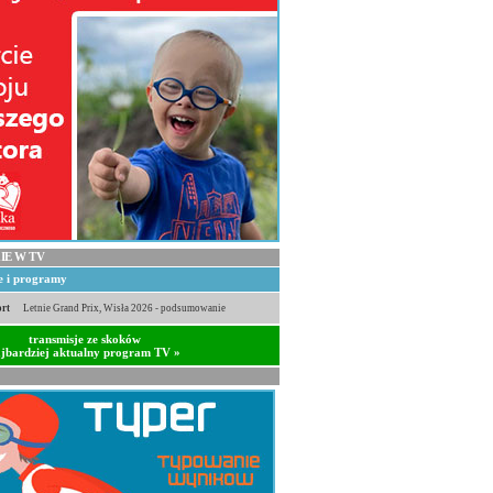
IE W TV
je i programy
rt
Letnie Grand Prix, Wisła 2026 - podsumowanie
transmisje ze skoków
jbardziej aktualny program TV »