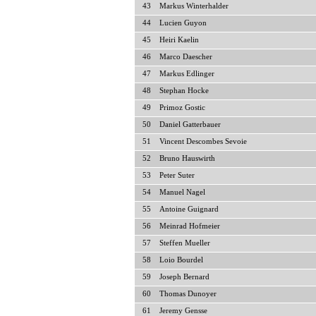
43
Markus Winterhalder
44
Lucien Guyon
45
Heiri Kaelin
46
Marco Daescher
47
Markus Edlinger
48
Stephan Hocke
49
Primoz Gostic
50
Daniel Gatterbauer
51
Vincent Descombes Sevoie
52
Bruno Hauswirth
53
Peter Suter
54
Manuel Nagel
55
Antoine Guignard
56
Meinrad Hofmeier
57
Steffen Mueller
58
Loio Bourdel
59
Joseph Bernard
60
Thomas Dunoyer
61
Jeremy Gensse