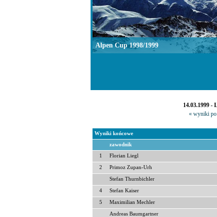
Alpen Cup 1998/1999
14.03.1999 - 
« wyniki po 
Wyniki końcowe
zawodnik
1
Florian Liegl
2
Primoz Zupan-Urh
Stefan Thurnbichler
4
Stefan Kaiser
5
Maximilian Mechler
Andreas Baumgartner