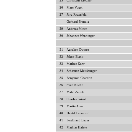
25
Christoph Kreuzer
26
Marc Vogel
27
Jörg Ritzerfeld
Gerhard Freudig
29
Andreas Mitter
30
Johannes Wenninger
31
Aurelien Ducroz
32
Jakob Blank
33
Markus Kahr
34
Sebastian Meusburger
35
Benjamin Chardon
36
Sven Kuehn
37
Matic Zelnik
38
Charles Poirot
39
Martin Auer
40
David Lazzaroni
41
Ferdinand Bader
42
Mathias Hafele