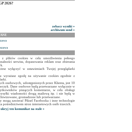
GP 2026?
zobacz wyniki »
archiwum sond »
WANE
szawa
rszawa
a z plików cookies w celu umożliwienia pełnego
onalności serwisu, dopasowania reklam oraz zbierania
yk.
żesz wyłączyć w ustawieniach Twojej przeglądarki
isu wyrażasz zgodę na używanie cookies zgodnie z
arki.
ch osobowych, udostępnionych przez Klienta, jest 10
czyk. Dane osobowe będą przetwarzane wyłącznie w
użytkowników piszących komentarze, w celu obsługi
ysyłki wiadomości drogą mailową itp. i nie będą w
chiwizowane, gromadzone lub przetwarzane.
y mogą zawierać Piksel Facebooka i inne technologie
za pośrednictwem stron internetowych osób trzecich.
ukryj ten komunikat na stałe »