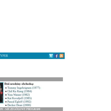
TYPER
Dziś urodziny obchodzą:
Tommy Ingebrigtsen (1977)
Chil Ku Kang (1984)
Yuta Watase (1982)
Kai Kovaljeff (1985)
Pascal Egloff (1992)
Decker Dean (2000)
ODY - SZCZEGÓŁOWY PROGRAM