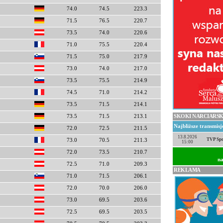
74.0
74.5
223.3
71.5
76.5
220.7
73.5
74.0
220.6
71.0
75.5
220.4
71.5
75.0
217.9
73.0
74.0
217.0
73.5
75.5
214.9
74.5
71.0
214.2
73.5
71.5
214.1
SKOKI NARCIARSK
73.5
71.5
213.1
Najbliższe transmis
72.0
72.5
211.5
13.8.2026
TVP Spo
73.0
70.5
211.3
15:00
72.0
73.5
210.7
na
72.5
71.0
209.3
REKLAMA
71.0
71.5
206.1
72.0
70.0
206.0
73.0
69.5
203.6
72.5
69.5
203.5