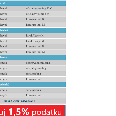
bota)
hevel
oficjalny trening K ✔
hevel
oficjalny trening M
hevel
konkurs ind. K
hevel
konkurs ind. M
dziela)
hevel
kwalifikacje K
hevel
kwalifikacje M
hevel
konkurs ind. K
hevel
konkurs ind. M
obota)
zczyrk
odprawa techniczna
zczyrk
oficjalny trening
zczyrk
seria próbna
zczyrk
konkurs ind.
edziela)
zczyrk
seria próbna
zczyrk
konkurs ind.
pokaż więcej zawodów »