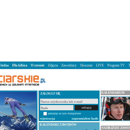
iedza
Dla kibica
O stronie
Zdjęcia
Zawodnicy
Skocznie
LIVE
Program TV
KALENDARIUM
ZALOGUJ SIĘ
pamiętaj na tym komputerze
rejestracja
zapomniałem hasło
KALENDARZ ZAWODÓW
NAJBLIŻSZE ZAW