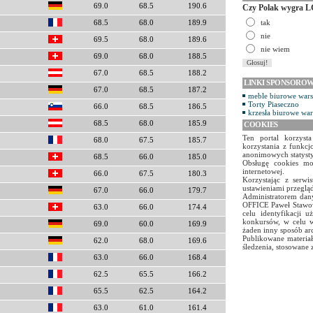
69.0
68.5
190.6
Czy Polak wygra L
tak
68.5
68.0
189.9
nie
69.5
68.0
189.6
nie wiem
69.0
68.0
188.5
67.0
68.5
188.2
LINKI SPONSORO
67.0
68.5
187.2
meble biurowe war
Torty Piaseczno
66.0
68.5
186.5
krzesła biurowe wa
68.5
68.0
185.9
COOKIES
Ten portal korzyst
68.0
67.5
185.7
korzystania z funkcj
anonimowych statyst
68.5
66.0
185.0
Obsługę cookies mo
internetowej.
66.0
67.5
180.3
Korzystając z serw
ustawieniami przegląd
67.0
66.0
179.7
Administratorem dany
OFFICE Paweł Stawow
63.0
66.0
174.4
celu identyfikacji 
konkursów, w celu w
69.0
60.0
169.9
żaden inny sposób ar
Publikowane materiał
62.0
68.0
169.6
śledzenia, stosowane 
63.0
66.0
168.4
62.5
65.5
166.2
65.5
62.5
164.2
63.0
61.0
161.4