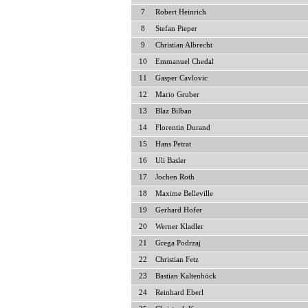
7
Robert Heinrich
8
Stefan Pieper
9
Christian Albrecht
10
Emmanuel Chedal
11
Gasper Cavlovic
12
Mario Gruber
13
Blaz Bilban
14
Florentin Durand
15
Hans Petrat
16
Uli Basler
17
Jochen Roth
18
Maxime Belleville
19
Gerhard Hofer
20
Werner Kladler
21
Grega Podrzaj
22
Christian Fetz
23
Bastian Kaltenböck
24
Reinhard Eberl