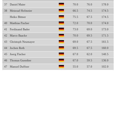
37
Daniel Maier
70.0
76.0
178.0
38
Meinrad Hofmeier
66.5
74.5
174.5
Heiko Bittner
75.5
67.5
174.5
40
Matthias Fischer
72.0
70.0
174.0
41
Ferdinand Bader
73.0
69.0
173.0
42
Marco Baacke
70.0
69.5
171.5
43
Christoph Neumayer
69.0
67.5
161.5
44
Jochen Roth
69.5
67.5
160.0
45
Joerg Fischer
67.0
62.0
140.5
46
Thomas Guenther
67.0
59.5
136.0
47
Manuel Duffner
55.0
57.0
102.0