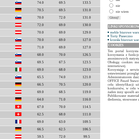
74.0
69.5
133.5
nie
70.5
69.5
131.0
nie wiem
70.0
72.0
131.0
72.0
69.0
130.0
LINKI SPONSORO
meble biurowe war
70.0
69.0
129.0
Torty Piaseczno
krzesła biurowe wa
70.0
69.0
127.0
COOKIES
71.0
69.0
127.0
Ten portal korzyst
korzystania z funkcj
68.0
70.0
126.5
anonimowych statyst
Obsługę cookies mo
69.5
67.5
123.5
internetowej.
Korzystając z serw
69.0
68.0
123.0
ustawieniami przegląd
Administratorem dany
65.5
74.0
121.0
OFFICE Paweł Stawow
celu identyfikacji 
66.5
70.5
120.0
konkursów, w celu w
żaden inny sposób ar
69.0
68.5
119.0
Publikowane materiał
śledzenia, stosowane 
64.0
71.0
116.0
67.0
70.0
114.5
62.5
68.0
111.0
69.0
63.0
109.5
66.5
62.5
106.5
59.5
72.0
99.5