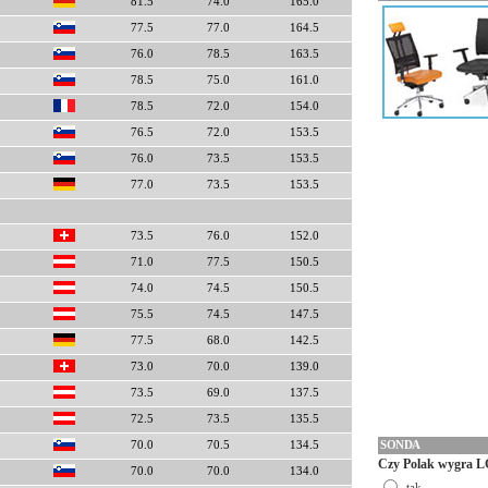
81.5
74.0
165.0
77.5
77.0
164.5
76.0
78.5
163.5
78.5
75.0
161.0
78.5
72.0
154.0
76.5
72.0
153.5
76.0
73.5
153.5
77.0
73.5
153.5
73.5
76.0
152.0
71.0
77.5
150.5
74.0
74.5
150.5
75.5
74.5
147.5
77.5
68.0
142.5
73.0
70.0
139.0
73.5
69.0
137.5
72.5
73.5
135.5
SONDA
70.0
70.5
134.5
Czy Polak wygra L
70.0
70.0
134.0
tak