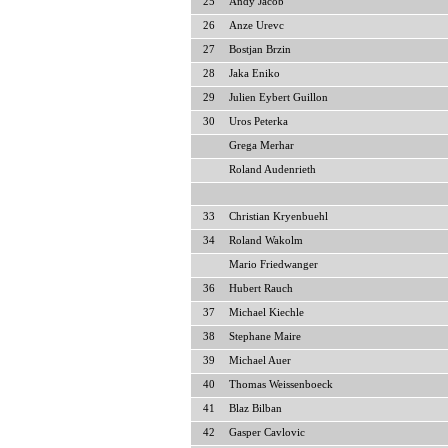
25
Andy Jacob
26
Anze Urevc
27
Bostjan Brzin
28
Jaka Eniko
29
Julien Eybert Guillon
30
Uros Peterka
Grega Merhar
Roland Audenrieth
33
Christian Kryenbuehl
34
Roland Wakolm
Mario Friedwanger
36
Hubert Rauch
37
Michael Kiechle
38
Stephane Maire
39
Michael Auer
40
Thomas Weissenboeck
41
Blaz Bilban
42
Gasper Cavlovic