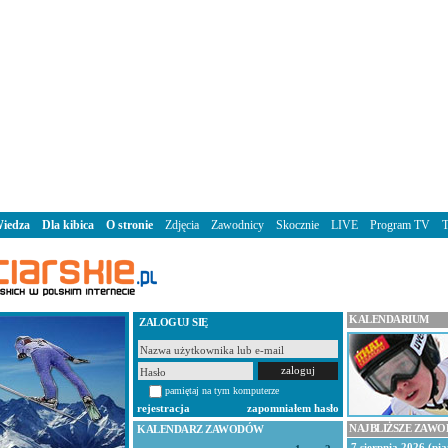
iedza
Dla kibica
O stronie
Zdjęcia
Zawodnicy
Skocznie
LIVE
Program TV
KALENDARIUM
ZALOGUJ SIĘ
pamiętaj na tym komputerze
rejestracja
zapomniałem hasło
NAJBLIŻSZE ZAW
KALENDARZ ZAWODÓW
7 sierpnia 2026 (pią