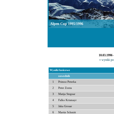
Alpen Cup 1995/1996
10.03.1996 
« wyniki po 
Wyniki końcowe
zawodnik
1
Primoz Peterka
2
Peter Zonta
3
Matija Stegnar
4
Falko Krismayr
5
Jaka Grosar
6
Martin Schmitt