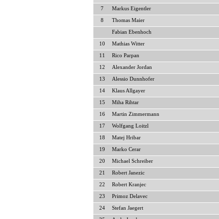
7
Markus Eigentler
8
Thomas Maier
Fabian Ebenhoch
10
Mathias Witter
11
Rico Parpan
12
Alexander Jordan
13
Alessio Dunnhofer
14
Klaus Allgayer
15
Miha Rihtar
16
Martin Zimmermann
17
Wolfgang Loitzl
18
Matej Hribar
19
Marko Cerar
20
Michael Schreiber
21
Robert Janezic
22
Robert Kranjec
23
Primoz Delavec
24
Stefan Jaegert