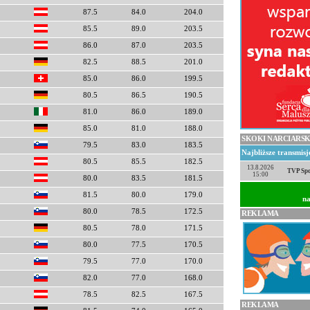
87.5
84.0
204.0
85.5
89.0
203.5
86.0
87.0
203.5
82.5
88.5
201.0
85.0
86.0
199.5
80.5
86.5
190.5
81.0
86.0
189.0
85.0
81.0
188.0
SKOKI NARCIARSK
79.5
83.0
183.5
Najbliższe transmis
80.5
85.5
182.5
13.8.2026
TVP Spo
15:00
80.0
83.5
181.5
81.5
80.0
179.0
na
80.0
78.5
172.5
REKLAMA
80.5
78.0
171.5
80.0
77.5
170.5
79.5
77.0
170.0
82.0
77.0
168.0
78.5
82.5
167.5
REKLAMA