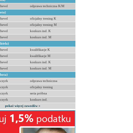
hevel
odprawa techniczna K/M
bota)
hevel
oficjalny trening K
hevel
oficjalny trening M
hevel
konkurs ind. K
hevel
konkurs ind. M
dziela)
hevel
kwalifikacje K
hevel
kwalifikacje M
hevel
konkurs ind. K
hevel
konkurs ind. M
obota)
zczyrk
odprawa techniczna
zczyrk
oficjalny trening
zczyrk
seria próbna
zczyrk
konkurs ind.
pokaż więcej zawodów »