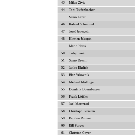
43
Milan Zivic
44
Toni Tiefenbacher
Samo Lazar
46
Roland Schramml
47
Josef Jenewein
48
Klemen Jakopin
Mario Heissl
50
Tadej Lenic
51
Samo Dremlj
52
Janko Ehrlich
53
Blaz Vrhovnik
54
Michael Möllinger
55
Dominik Duernberger
56
Frank Löffler
57
Joel Morrerod
58
Christoph Perreten
59
Baptiste Rousset
60
Bill Porges
61
Christian Geyer