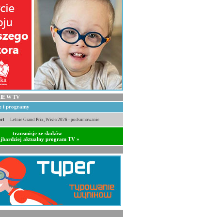
IE W TV
je i programy
rt
Letnie Grand Prix, Wisła 2026 - podsumowanie
transmisje ze skoków
jbardziej aktualny program TV »