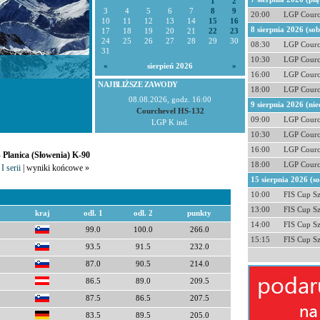
1
2
3
4
5
6
7
8
9
20:00
LGP Courc
10
11
12
13
14
15
16
8 sierpnia 2026 (so
17
18
19
20
21
22
23
24
25
26
27
28
29
30
08:30
LGP Courc
31
10:30
LGP Courc
«
sierpień 2026
»
16:00
LGP Courc
NAJBLIŻSZE ZAWODY
18:00
LGP Courc
08.08.2026, godz. 16:00
9 sierpnia 2026 (nie
Courchevel HS-132
09:00
LGP Courc
LGP K ind.
10:30
LGP Courc
16:00
LGP Courc
- Planica (Słowenia) K-90
18:00
LGP Courc
I serii
| wyniki końcowe »
15 sierpnia 2026 (s
10:00
FIS Cup S
13:00
FIS Cup S
kraj
odl. 1
odl. 2
punkty
14:00
FIS Cup S
99.0
100.0
266.0
15:15
FIS Cup S
93.5
91.5
232.0
87.0
90.5
214.0
86.5
89.0
209.5
87.5
86.5
207.5
83.5
89.5
205.0