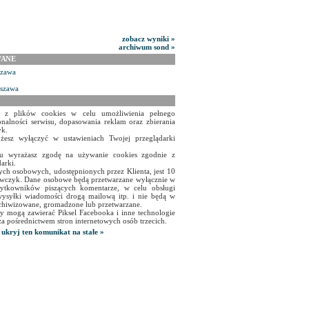
zobacz wyniki »
archiwum sond »
WANE
szawa
rszawa
a z plików cookies w celu umożliwienia pełnego
onalności serwisu, dopasowania reklam oraz zbierania
yk.
żesz wyłączyć w ustawieniach Twojej przeglądarki
isu wyrażasz zgodę na używanie cookies zgodnie z
arki.
ch osobowych, udostępnionych przez Klienta, jest 10
czyk. Dane osobowe będą przetwarzane wyłącznie w
użytkowników piszących komentarze, w celu obsługi
ysyłki wiadomości drogą mailową itp. i nie będą w
chiwizowane, gromadzone lub przetwarzane.
y mogą zawierać Piksel Facebooka i inne technologie
za pośrednictwem stron internetowych osób trzecich.
ukryj ten komunikat na stałe »