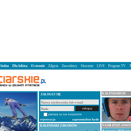
iedza
Dla kibica
O stronie
Zdjęcia
Zawodnicy
Skocznie
LIVE
Program TV
KALENDARIUM
ZALOGUJ SIĘ
pamiętaj na tym komputerze
rejestracja
zapomniałem hasło
NAJBLIŻSZE ZAW
KALENDARZ ZAWODÓW
9 sierpnia 2026 (nie