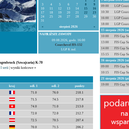
1
2
3
4
5
6
7
8
9
09:00
LGP Courc
10
11
12
13
14
15
16
10:30
LGP Courc
17
18
19
20
21
22
23
24
25
26
27
28
29
30
16:00
LGP Courc
31
18:00
LGP Courc
«
sierpień 2026
»
15 sierpnia 2026 (s
NAJBLIŻSZE ZAWODY
10:00
FIS Cup S
09.08.2026, godz. 16:00
13:00
FIS Cup S
Courchevel HS-132
14:00
FIS Cup S
LGP K ind.
15:15
FIS Cup S
16 sierpnia 2026 (ni
angenbruck (Szwajcaria) K-70
09:00
FIS Cup S
I serii
| wyniki końcowe »
10:15
FIS Cup S
21 sierpnia 2026 (pi
19:00
FIS Cup Vi
kraj
odl. 1
odl. 2
punkty
71.0
76.0
218.1
71.5
74.5
217.8
74.0
71.0
213.0
72.0
72.0
212.7
72.5
70.5
207.4
70.0
71.5
206.2