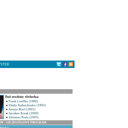
TYPER
Dziś urodziny obchodzą:
Frank Loeffler (1980)
Vitaliy Kalinichenko (1993)
Jerneja Brecl (2001)
Jarosław Krzak (2000)
Johannes Poelz (2005)
ODY - SZCZEGÓŁOWY PROGRAM
dziela)