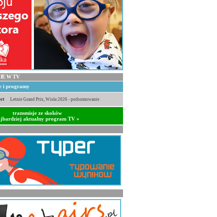
IE W TV
je i programy
rt
Letnie Grand Prix, Wisła 2026 - podsumowanie
transmisje ze skoków
jbardziej aktualny program TV »