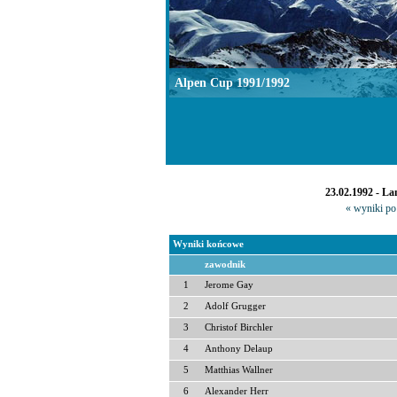
Alpen Cup 1991/1992
23.02.1992 - L
« wyniki po 
Wyniki końcowe
zawodnik
1
Jerome Gay
2
Adolf Grugger
3
Christof Birchler
4
Anthony Delaup
5
Matthias Wallner
6
Alexander Herr