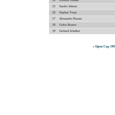
24
Lorenzo Tomasi
25
Sandro Jelmini
26
Stephan Truan
27
Alessandro Pinzani
28
Cedric Rosiere
29
Gerhard Schallert
« Alpen Cup 199