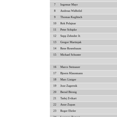
7
Ingemar Mayr
8
Andreas Widhölzl
9
Thomas Kuglitsch
10
Rok Polajnar
11
Peter Schipke
12
Sepp Zehnder Jr.
13
Gregor Martinjak
14
Rene Rosenbaum
15
Michael Schuster
16
Marco Steinauer
17
Bjoern Klausmann
18
Marc Liniger
19
Joze Zagernik
20
Bernd Börnig
21
Tadej Zvikart
22
Anze Zupan
23
Roger Ehrler