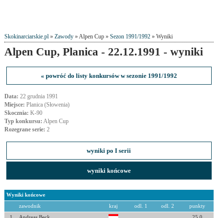
Skokinarciarskie.pl
»
Zawody
» Alpen Cup »
Sezon 1991/1992
» Wyniki
Alpen Cup, Planica - 22.12.1991 - wyniki
« powróć do listy konkursów w sezonie 1991/1992
Data:
22 grudnia 1991
Miejsce:
Planica (Słowenia)
Skocznia:
K-90
Typ konkursu:
Alpen Cup
Rozegrane serie:
2
wyniki po I serii
wyniki końcowe
Wyniki końcowe
zawodnik
kraj
odl. 1
odl. 2
punkty
1
Andreas Beck
25.0