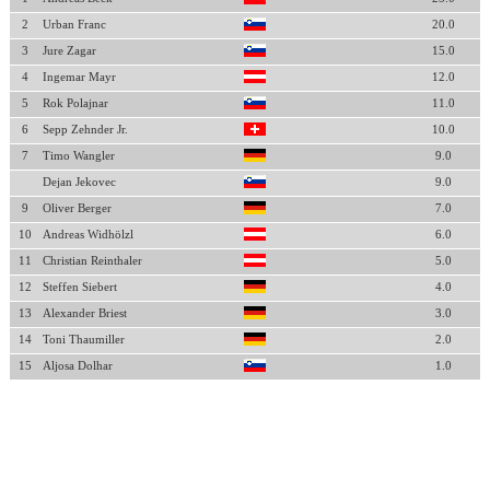
2
Urban Franc
20.0
3
Jure Zagar
15.0
4
Ingemar Mayr
12.0
5
Rok Polajnar
11.0
6
Sepp Zehnder Jr.
10.0
7
Timo Wangler
9.0
Dejan Jekovec
9.0
9
Oliver Berger
7.0
10
Andreas Widhölzl
6.0
11
Christian Reinthaler
5.0
12
Steffen Siebert
4.0
13
Alexander Briest
3.0
14
Toni Thaumiller
2.0
15
Aljosa Dolhar
1.0