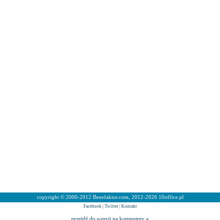
copyright © 2000-2012 Benefaktor.com, 2012-2026 10office.pl
Facebook
|
Twitter
|
Kontakt
przejdź do wersji na komputery »