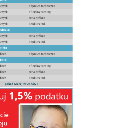
zczyrk
odprawa techniczna
zczyrk
oficjalny trening
zczyrk
seria próbna
zczyrk
konkurs ind.
edziela)
zczyrk
seria próbna
zczyrk
konkurs ind.
ątek)
llach
odprawa techniczna
obota)
llach
oficjalny trening
llach
seria próbna
llach
konkurs ind.
pokaż więcej zawodów »