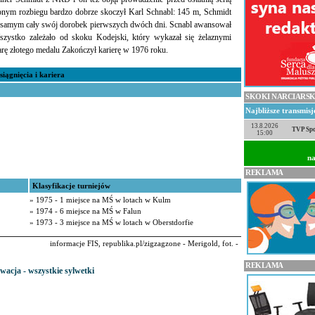
żonym rozbiegu bardzo dobrze skoczył Karl Schnabl: 145 m, Schmidt
ym samym cały swój dorobek pierwszych dwóch dni. Scnabl awansował
zystko zależało od skoku Kodejski, który wykazał się żelaznymi
arę złotego medalu Zakończył karierę w 1976 roku.
siągnięcia i kariera
SKOKI NARCIARSK
Najbliższe transmis
13.8.2026
TVP Spo
15:00
na
REKLAMA
Klasyfikacje turniejów
» 1975 - 1 miejsce na MŚ w lotach w Kulm
» 1974 - 6 miejsce na MŚ w Falun
» 1973 - 3 miejsce na MŚ w lotach w Oberstdorfie
informacje FIS, republika.pl/zigzagzone - Merigold, fot. -
REKLAMA
wacja - wszystkie sylwetki