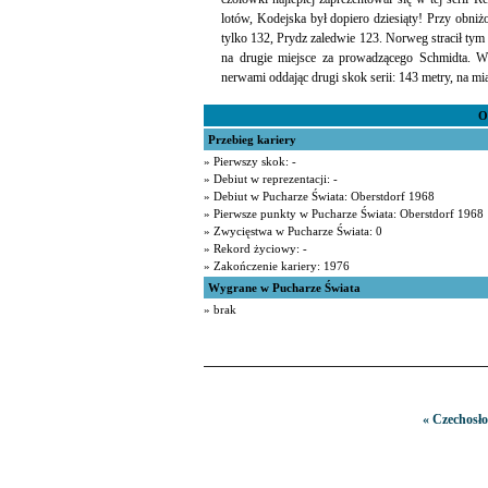
lotów, Kodejska był dopiero dziesiąty! Przy obni
tylko 132, Prydz zaledwie 123. Norweg stracił t
na drugie miejsce za prowadzącego Schmidta. Ws
nerwami oddając drugi skok serii: 143 metry, na mi
O
Przebieg kariery
» Pierwszy skok: -
» Debiut w reprezentacji: -
» Debiut w Pucharze Świata: Oberstdorf 1968
» Pierwsze punkty w Pucharze Świata: Oberstdorf 1968
» Zwycięstwa w Pucharze Świata: 0
» Rekord życiowy: -
» Zakończenie kariery: 1976
Wygrane w Pucharze Świata
» brak
« Czechosło