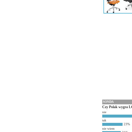
SONDA
Czy Polak wygra L
nie
tak
23%
nie wiem