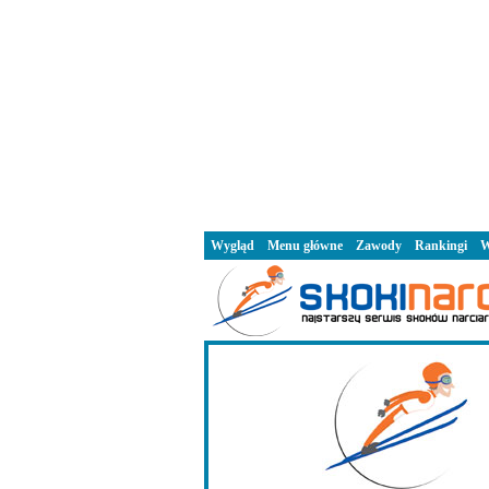
Wygląd
Menu główne
Zawody
Rankingi
W