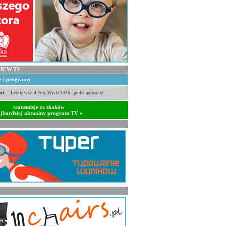
IE W TV
je i programy
rt
Letnie Grand Prix, Wisła 2026 - podsumowanie
transmisje ze skoków
jbardziej aktualny program TV »