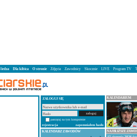
iedza
Dla kibica
O stronie
Zdjęcia
Zawodnicy
Skocznie
LIVE
Program TV
KALENDARIUM
ZALOGUJ SIĘ
pamiętaj na tym komputerze
rejestracja
zapomniałem hasło
NAJBLIŻSZE ZAW
KALENDARZ ZAWODÓW
15 sierpnia 2026 (s