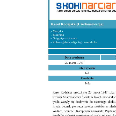
Karel Kodejska
(Czechosłowacja)
» Metryka
» Biografia
» Osiągnięcia i kariera
» Zobacz galerię zdjęć tego zawodnika
Data urodzenia
20 marca 1947
Stan cywilny
b.d.
Pseudonim
b.d.
Karel Kodejska urodził się 20 marca 1947 roku
trzecich Mistrzostwach Świata w lotach narciarski
tytułu ważyły się dosłownie do ostatniego skok
Prydz. Jednak pierwsza kolejka skoków w niedzie
Wallner, Iwanow i Karapuzow a zawiedli: Prydz or
czołówki najlepiej zaprezentował się w tej serii 