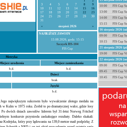
1
2
3
4
5
6
7
8
9
10:00
FIS Cup S
10
11
12
13
14
15
16
13:00
FIS Cup S
17
18
19
20
21
22
23
24
25
26
27
28
29
30
14:00
FIS Cup S
31
15:15
FIS Cup S
«
sierpień 2026
»
16 sierpnia 2026 (ni
NAJBLIŻSZE ZAWODY
09:00
FIS Cup S
15.08.2026, godz. 15:15
10:15
FIS Cup S
Szczyrk HS-104
21 sierpnia 2026 (pi
FIS Cup
19:00
FIS Cup Vi
Metryka
22 sierpnia 2026 (s
Miejsce urodzenia
Miejsce zamieszkania
09:00
FIS Cup Vi
b.d.
b.d.
09:45
FIS Cup Vi
Dzieci
10:45
FIS Cup Vi
brak
Języki
b.d.
. Jego największym sukcesem było wywalczenie złotego medalu na
ch w Kulm w 1975 roku. Zrobił to po dramatycznej walce, gdzie losy
u. Po dwóch dniach zawodów liderem był 31-letni Norweg Fritchof
lnym konkursie przyniosła zaskakujące rezultaty. Daleko skakali:
az Kodejska, który przy lądowaniu na 139,0 metrze maił podpórkę. Z
Reiner Schmidt z NRD i on też objął prowadzenie przed ostatnią serią