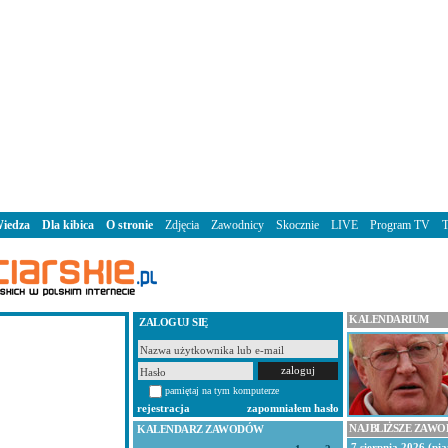
iedza
Dla kibica
O stronie
Zdjęcia
Zawodnicy
Skocznie
LIVE
Program TV
KALENDARIUM
ZALOGUJ SIĘ
pamiętaj na tym komputerze
rejestracja
zapomniałem hasło
NAJBLIŻSZE ZAW
KALENDARZ ZAWODÓW
7 sierpnia 2026 (pią