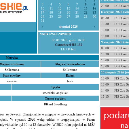
1
2
3
4
5
6
7
8
9
20:00
LGP Courc
10
11
12
13
14
15
16
8 sierpnia 2026 (so
17
18
19
20
21
22
23
24
25
26
27
28
29
30
08:30
LGP Courc
31
10:30
LGP Courc
«
sierpień 2026
»
16:00
LGP Courc
NAJBLIŻSZE ZAWODY
18:00
LGP Courc
08.08.2026, godz. 16:00
9 sierpnia 2026 (nie
Courchevel HS-132
09:00
LGP Courc
LGP K ind.
10:30
LGP Courc
Metryka
16:00
LGP Courc
Miejsce urodzenia
Miejsce zamieszkania
18:00
LGP Courc
Sollentuna
Sollentuna
15 sierpnia 2026 (s
Stan cywilny
Dzieci
10:00
FIS Cup S
kawaler
brak
13:00
FIS Cup S
Języki
14:00
FIS Cup S
szwedzki, angielski
15:15
FIS Cup S
Trener osobisty
Rikard Swedberg
zków ze Szwecji. Okazjonalnie występuje w zawodach krajowych w
zycjach. W styczniu 2020 wziął udział w rozgrywanych w Falun
indywidualnie był 10 na 12 skoczków. W 2020 roku pojechał na MŚJ