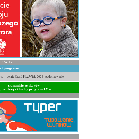
IE W TV
je i programy
rt
Letnie Grand Prix, Wisła 2026 - podsumowanie
transmisje ze skoków
jbardziej aktualny program TV »