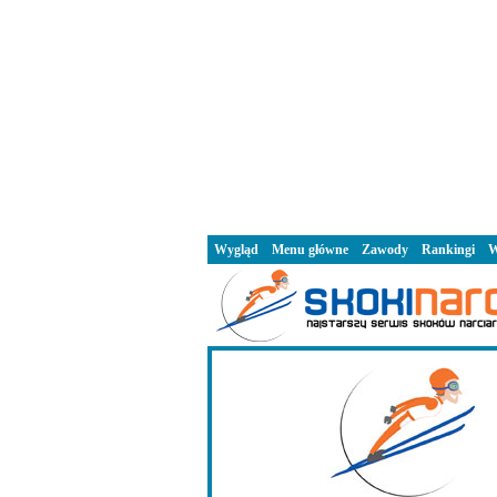
Wygląd
Menu główne
Zawody
Rankingi
W