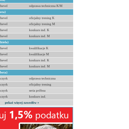
hevel
odprawa techniczna K/M
bota)
hevel
oficjalny trening K
hevel
oficjalny trening M
hevel
konkurs ind. K
hevel
konkurs ind. M
dziela)
hevel
kwalifikacje K
hevel
kwalifikacje M
hevel
konkurs ind. K
hevel
konkurs ind. M
obota)
zczyrk
odprawa techniczna
zczyrk
oficjalny trening
zczyrk
seria próbna
zczyrk
konkurs ind.
pokaż więcej zawodów »