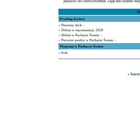
juniorów do Oberwiesenthal. Zajął tam ostatnie mie
O
Przebieg kariery
» Pierwszy skok: -
» Debiut w reprezentacji: 2020
» Debiut w Pucharze Świata: -
» Pierwsze punkty w Pucharze Świata: -
Wygrane w Pucharze Świata
» brak
« Szwec