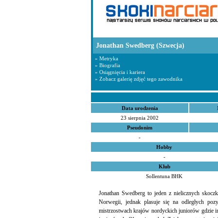
Jonathan Swedberg
(Szwecja)
» Metryka
» Biografia
» Osiągnięcia i kariera
» Zobacz galerię zdjęć tego zawodnika
Data urodzenia
23 sierpnia 2002
Pseudonim
-
Hobby
-
Klub
Sollentuna BHK
Jonathan Swedberg to jeden z nielicznych skoc
Norwegii, jednak plasuje się na odległych po
mistrzostwach krajów nordyckich juniorów gdzie 