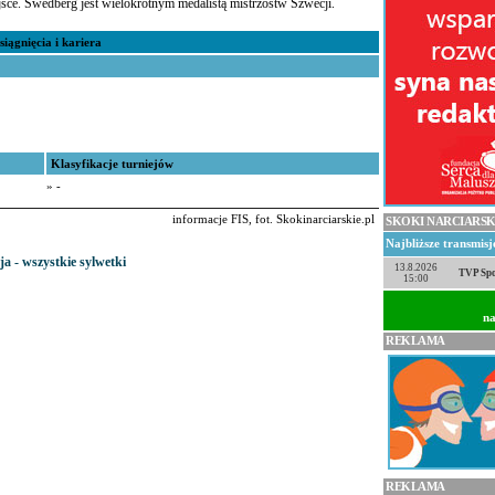
jsce. Swedberg jest wielokrotnym medalistą mistrzostw Szwecji.
siągnięcia i kariera
Klasyfikacje turniejów
» -
informacje FIS, fot. Skokinarciarskie.pl
SKOKI NARCIARSK
Najbliższe transmis
ja - wszystkie sylwetki
13.8.2026
TVP Spo
15:00
na
REKLAMA
REKLAMA