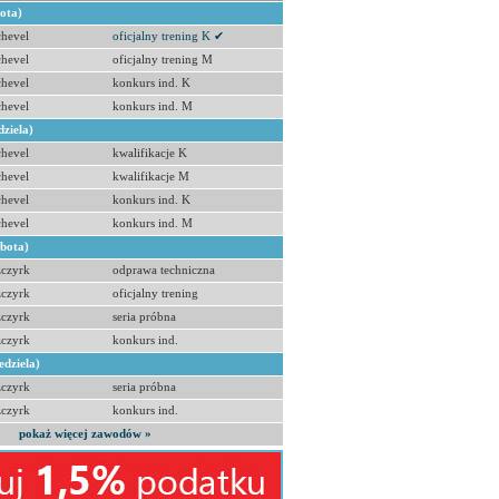
bota)
hevel
oficjalny trening K ✔
hevel
oficjalny trening M
hevel
konkurs ind. K
hevel
konkurs ind. M
dziela)
hevel
kwalifikacje K
hevel
kwalifikacje M
hevel
konkurs ind. K
hevel
konkurs ind. M
obota)
zczyrk
odprawa techniczna
zczyrk
oficjalny trening
zczyrk
seria próbna
zczyrk
konkurs ind.
edziela)
zczyrk
seria próbna
zczyrk
konkurs ind.
pokaż więcej zawodów »