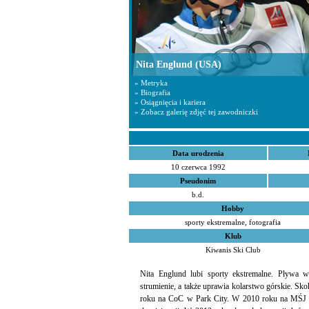
Nita Englund
(USA)
» Metryka
» Biografia
» Osiągnięcia i kariera
» Zobacz galerię zdjęć tej zawodniczki
Data urodzenia
10 czerwca 1992
Pseudonim
b.d.
Hobby
sporty ekstremalne, fotografia
Klub
Kiwanis Ski Club
Nita Englund lubi sporty ekstremalne. Pływa 
strumienie, a także uprawia kolarstwo górskie. Sk
roku na CoC w Park City. W 2010 roku na MŚJ w 