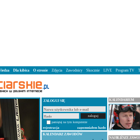
iedza
Dla kibica
O stronie
Zdjęcia
Zawodnicy
Skocznie
LIVE
Program TV
KALENDARIUM
ZALOGUJ SIĘ
pamiętaj na tym komputerze
rejestracja
zapomniałem hasło
KALENDARZ ZAWODÓW
NAJBLIŻSZE ZAW