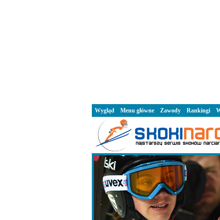
Wygląd
Menu główne
Zawody
Rankingi
W