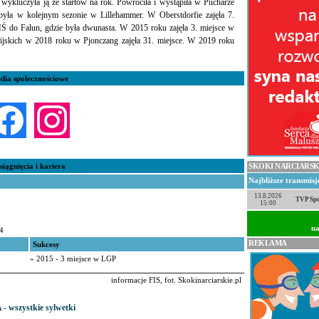
a wykluczyła ją ze startów na rok. Powróciła i wystąpiła w Pucharze
yła w kolejnym sezonie w Lillehammer. W Oberstdorfie zajęła 7.
MŚ do Falun, gdzie była dwunasta. W 2015 roku zajęła 3. miejsce w
pijskich w 2018 roku w Pjonczang zajęła 31. miejsce. W 2019 roku
dia społecznościowe
siągnięcia i kariera
SKOKI NARCIARSK
Najbliższe transmis
13.8.2026
TVP Spo
15:00
na
4
REKLAMA
Sukcesy
» 2015 - 3 miejsce w LGP
informacje FIS, fot. Skokinarciarskie.pl
 - wszystkie sylwetki