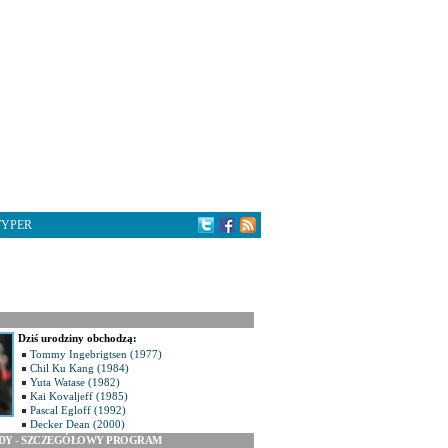
TYPER
Dziś urodziny obchodzą:
Tommy Ingebrigtsen (1977)
Chil Ku Kang (1984)
Yuta Watase (1982)
Kai Kovaljeff (1985)
Pascal Egloff (1992)
Decker Dean (2000)
ODY - SZCZEGÓŁOWY PROGRAM