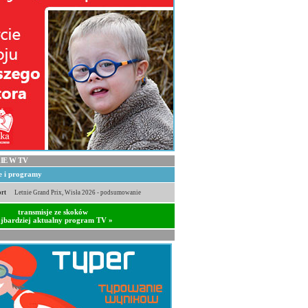
IE W TV
je i programy
rt
Letnie Grand Prix, Wisła 2026 - podsumowanie
transmisje ze skoków
jbardziej aktualny program TV »