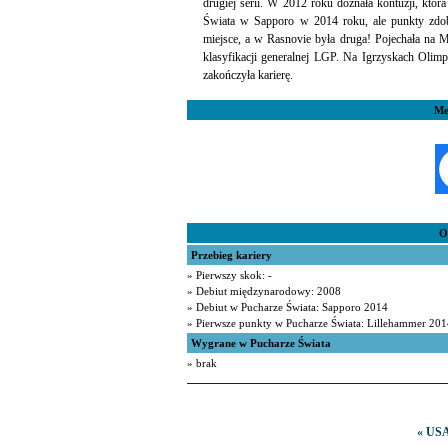
drugiej serii. W 2012 roku doznała kontuzji, któr
Świata w Sapporo w 2014 roku, ale punkty zdob
miejsce, a w Rasnovie była druga! Pojechała na 
klasyfikacji generalnej LGP. Na Igrzyskach Olim
zakończyła karierę.
Me
O
Przebieg kariery
» Pierwszy skok: -
» Debiut międzynarodowy: 2008
» Debiut w Pucharze Świata: Sapporo 2014
» Pierwsze punkty w Pucharze Świata: Lillehammer 201
Wygrane w Pucharze Świata
» brak
« USA