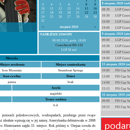
1
2
8 sierpnia 2026 (so
3
4
5
6
7
8
9
10
11
12
13
14
15
16
08:30
LGP Courc
17
18
19
20
21
22
23
10:30
LGP Courc
24
25
26
27
28
29
30
31
16:00
LGP Courc
«
sierpień 2026
»
18:00
LGP Courc
9 sierpnia 2026 (nie
NAJBLIŻSZE ZAWODY
09:00
LGP Courc
08.08.2026, godz. 18:00
Courchevel HS-132
10:30
LGP Courc
LGP M ind.
16:00
LGP Courc
Metryka
18:00
LGP Courc
15 sierpnia 2026 (s
Miejsce urodzenia
Miejsce zamieszkania
Iron Mountain
Steamboat Springs
10:00
FIS Cup S
Stan cywilny
Dzieci
13:00
FIS Cup S
panna
brak
14:00
FIS Cup S
Języki
15:15
FIS Cup S
angielski
16 sierpnia 2026 (ni
Trener osobisty
09:00
FIS Cup S
b.d.
10:15
FIS Cup S
w jeziorach polodowcowych, wodospadach, przebiega przez rwące
oki idealnie wpisują się w jej naturę. Amerykanka debiutowała w 2008
Hinterzarten zajęła 33. miejsce. Rok później w Otepaa weszła do