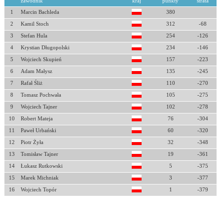
zawodnik
kraj
punkty
strata
1
Marcin Bachleda
380
2
Kamil Stoch
312
-68
3
Stefan Hula
254
-126
4
Krystian Długopolski
234
-146
5
Wojciech Skupień
157
-223
6
Adam Małysz
135
-245
7
Rafał Śliż
110
-270
8
Tomasz Pochwała
105
-275
9
Wojciech Tajner
102
-278
10
Robert Mateja
76
-304
11
Paweł Urbański
60
-320
12
Piotr Żyła
32
-348
13
Tomisław Tajner
19
-361
14
Łukasz Rutkowski
5
-375
15
Marek Michniak
3
-377
16
Wojciech Topór
1
-379