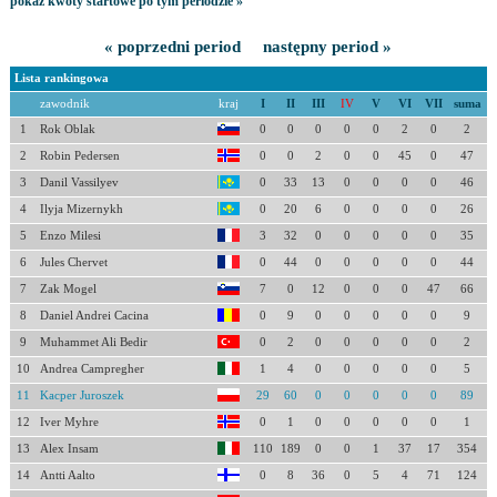
pokaż kwoty startowe po tym periodzie »
« poprzedni period
następny period »
Lista rankingowa
zawodnik
kraj
I
II
III
IV
V
VI
VII
suma
1
Rok Oblak
0
0
0
0
0
2
0
2
2
Robin Pedersen
0
0
2
0
0
45
0
47
3
Danil Vassilyev
0
33
13
0
0
0
0
46
4
Ilyja Mizernykh
0
20
6
0
0
0
0
26
5
Enzo Milesi
3
32
0
0
0
0
0
35
6
Jules Chervet
0
44
0
0
0
0
0
44
7
Zak Mogel
7
0
12
0
0
0
47
66
8
Daniel Andrei Cacina
0
9
0
0
0
0
0
9
9
Muhammet Ali Bedir
0
2
0
0
0
0
0
2
10
Andrea Campregher
1
4
0
0
0
0
0
5
11
Kacper Juroszek
29
60
0
0
0
0
0
89
12
Iver Myhre
0
1
0
0
0
0
0
1
13
Alex Insam
110
189
0
0
1
37
17
354
14
Antti Aalto
0
8
36
0
5
4
71
124