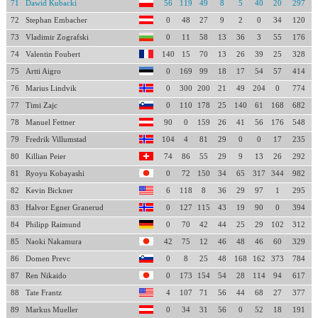
71
Dawid Kubacki
56
119
49
8
5
40
20
297
72
Stephan Embacher
0
48
27
9
2
0
34
120
73
Vladimir Zografski
0
11
58
13
36
3
55
176
74
Valentin Foubert
140
15
70
13
26
39
25
328
75
Artti Aigro
0
169
99
18
17
54
57
414
76
Marius Lindvik
0
300
200
21
49
204
0
774
77
Timi Zajc
0
110
178
25
140
61
168
682
78
Manuel Fettner
90
0
159
26
41
56
176
548
79
Fredrik Villumstad
104
4
81
29
0
0
17
235
80
Killian Peier
74
86
55
29
9
13
26
292
81
Ryoyu Kobayashi
0
72
150
34
65
317
344
982
82
Kevin Bickner
6
118
8
36
29
97
1
295
83
Halvor Egner Granerud
0
127
115
43
19
90
0
394
84
Philipp Raimund
0
70
42
44
25
29
102
312
85
Naoki Nakamura
42
75
12
46
48
46
60
329
86
Domen Prevc
0
8
25
48
168
162
373
784
87
Ren Nikaido
0
173
154
54
28
114
94
617
88
Tate Frantz
4
107
71
56
44
68
27
377
89
Markus Mueller
0
34
31
56
0
52
18
191