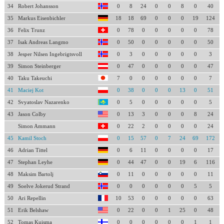
34
Robert Johansson
0
8
24
0
0
8
0
40
35
Markus Eisenbichler
18
18
69
0
0
0
19
124
36
Felix Trunz
0
78
0
0
0
0
0
78
37
Isak Andreas Langmo
0
50
0
0
0
0
0
50
38
Jesper Nilsen Ingebrigtsvoll
0
3
0
0
0
0
0
3
39
Simon Steinberger
0
47
0
0
0
0
0
47
40
Taku Takeuchi
7
0
0
0
0
0
0
7
41
Maciej Kot
0
38
0
0
0
13
0
51
42
Svyatoslav Nazarenko
0
5
0
0
0
0
0
5
43
Jason Colby
0
13
3
0
0
0
8
24
Simon Ammann
0
22
2
0
0
0
0
24
45
Kamil Stoch
0
15
57
0
7
24
69
172
46
Adrian Tittel
0
6
11
0
0
0
0
17
47
Stephan Leyhe
0
44
47
0
0
19
6
116
48
Maksim Bartolj
0
11
0
0
0
0
0
11
49
Soelve Jokerud Strand
0
0
0
0
0
0
5
5
50
Ari Repellin
10
53
0
0
0
0
0
63
51
Erik Belshaw
0
22
0
0
1
25
0
48
52
Tomas Kuisma
0
0
0
0
0
0
1
1