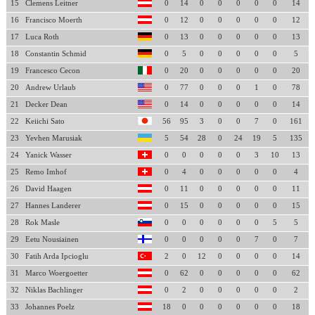
15
Clemens Leitner
0
14
0
0
0
0
0
14
16
Francisco Moerth
0
12
0
0
0
0
0
12
17
Luca Roth
0
13
0
0
0
0
0
13
18
Constantin Schmid
0
5
0
0
0
0
0
5
19
Francesco Cecon
0
20
0
0
0
0
0
20
20
Andrew Urlaub
0
77
0
0
0
1
0
78
21
Decker Dean
0
14
0
0
0
0
0
14
22
Keiichi Sato
56
95
3
0
0
7
0
161
23
Yevhen Marusiak
5
54
28
0
24
19
5
135
24
Yanick Wasser
0
0
0
0
0
3
10
13
25
Remo Imhof
0
4
0
0
0
0
0
4
26
David Haagen
0
11
0
0
0
0
0
11
27
Hannes Landerer
0
15
0
0
0
0
0
15
28
Rok Masle
0
0
0
0
0
0
5
5
29
Eetu Nousiainen
0
0
0
0
0
7
0
7
30
Fatih Arda Ipcioglu
2
0
12
0
0
0
0
14
31
Marco Woergoetter
0
62
0
0
0
0
0
62
32
Niklas Bachlinger
0
2
0
0
0
0
0
2
33
Johannes Poelz
18
0
0
0
0
0
0
18