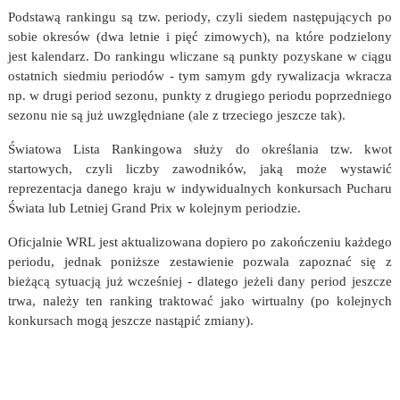
Podstawą rankingu są tzw. periody, czyli siedem następujących po
sobie okresów (dwa letnie i pięć zimowych), na które podzielony
jest kalendarz. Do rankingu wliczane są punkty pozyskane w ciągu
ostatnich siedmiu periodów - tym samym gdy rywalizacja wkracza
np. w drugi period sezonu, punkty z drugiego periodu poprzedniego
sezonu nie są już uwzględniane (ale z trzeciego jeszcze tak).
Światowa Lista Rankingowa służy do określania tzw. kwot
startowych, czyli liczby zawodników, jaką może wystawić
reprezentacja danego kraju w indywidualnych konkursach Pucharu
Świata lub Letniej Grand Prix w kolejnym periodzie.
Oficjalnie WRL jest aktualizowana dopiero po zakończeniu każdego
periodu, jednak poniższe zestawienie pozwala zapoznać się z
bieżącą sytuacją już wcześniej - dlatego jeżeli dany period jeszcze
trwa, należy ten ranking traktować jako wirtualny (po kolejnych
konkursach mogą jeszcze nastąpić zmiany).