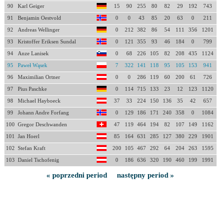
90
Karl Geiger
15
90
255
80
82
29
192
743
91
Benjamin Oestvold
0
0
43
85
20
63
0
211
92
Andreas Wellinger
0
212
382
86
54
111
356
1201
93
Kristoffer Eriksen Sundal
0
121
355
93
46
184
0
799
94
Anze Lanisek
0
68
226
105
82
208
435
1124
95
Paweł Wąsek
7
322
141
118
95
105
153
941
96
Maximilian Ortner
0
0
286
119
60
200
61
726
97
Pius Paschke
0
114
715
133
23
12
123
1120
98
Michael Hayboeck
37
33
224
150
136
35
42
657
99
Johann Andre Forfang
0
129
186
171
240
358
0
1084
100
Gregor Deschwanden
47
119
464
194
82
107
149
1162
101
Jan Hoerl
85
164
631
285
127
380
229
1901
102
Stefan Kraft
200
105
467
292
64
204
263
1595
103
Daniel Tschofenig
0
186
636
320
190
460
199
1991
« poprzedni period
następny period »