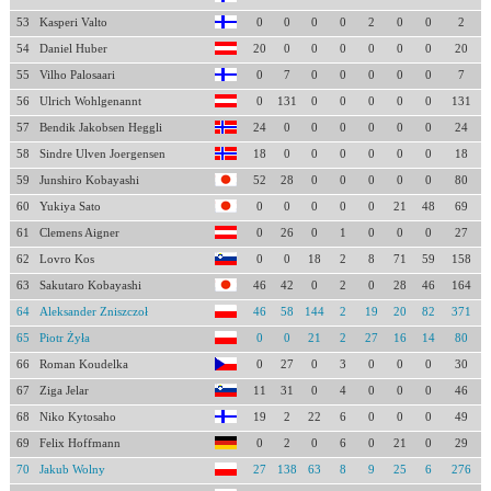
53
Kasperi Valto
0
0
0
0
2
0
0
2
54
Daniel Huber
20
0
0
0
0
0
0
20
55
Vilho Palosaari
0
7
0
0
0
0
0
7
56
Ulrich Wohlgenannt
0
131
0
0
0
0
0
131
57
Bendik Jakobsen Heggli
24
0
0
0
0
0
0
24
58
Sindre Ulven Joergensen
18
0
0
0
0
0
0
18
59
Junshiro Kobayashi
52
28
0
0
0
0
0
80
60
Yukiya Sato
0
0
0
0
0
21
48
69
61
Clemens Aigner
0
26
0
1
0
0
0
27
62
Lovro Kos
0
0
18
2
8
71
59
158
63
Sakutaro Kobayashi
46
42
0
2
0
28
46
164
64
Aleksander Zniszczoł
46
58
144
2
19
20
82
371
65
Piotr Żyła
0
0
21
2
27
16
14
80
66
Roman Koudelka
0
27
0
3
0
0
0
30
67
Ziga Jelar
11
31
0
4
0
0
0
46
68
Niko Kytosaho
19
2
22
6
0
0
0
49
69
Felix Hoffmann
0
2
0
6
0
21
0
29
70
Jakub Wolny
27
138
63
8
9
25
6
276