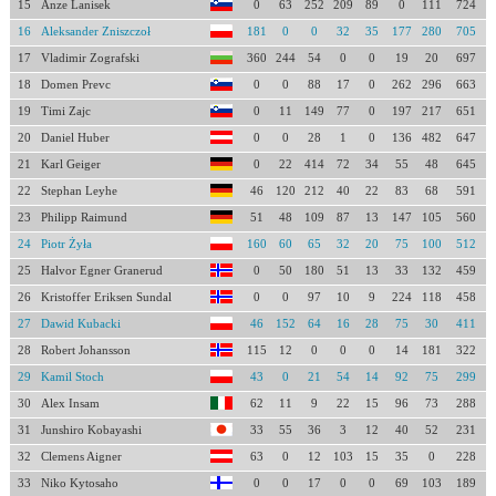
15
Anze Lanisek
0
63
252
209
89
0
111
724
16
Aleksander Zniszczoł
181
0
0
32
35
177
280
705
17
Vladimir Zografski
360
244
54
0
0
19
20
697
18
Domen Prevc
0
0
88
17
0
262
296
663
19
Timi Zajc
0
11
149
77
0
197
217
651
20
Daniel Huber
0
0
28
1
0
136
482
647
21
Karl Geiger
0
22
414
72
34
55
48
645
22
Stephan Leyhe
46
120
212
40
22
83
68
591
23
Philipp Raimund
51
48
109
87
13
147
105
560
24
Piotr Żyła
160
60
65
32
20
75
100
512
25
Halvor Egner Granerud
0
50
180
51
13
33
132
459
26
Kristoffer Eriksen Sundal
0
0
97
10
9
224
118
458
27
Dawid Kubacki
46
152
64
16
28
75
30
411
28
Robert Johansson
115
12
0
0
0
14
181
322
29
Kamil Stoch
43
0
21
54
14
92
75
299
30
Alex Insam
62
11
9
22
15
96
73
288
31
Junshiro Kobayashi
33
55
36
3
12
40
52
231
32
Clemens Aigner
63
0
12
103
15
35
0
228
33
Niko Kytosaho
0
0
17
0
0
69
103
189