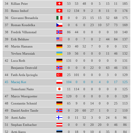
34
Killian Peier
53
53
48
0
5
15
11
185
35
Remo Imhof
12
134
9
2
8
11
0
176
36
Giovanni Bresadola
0
0
25
15
15
52
68
175
37
Roman Koudelka
0
6
0
23
10
57
73
169
38
Fredrik Villumstad
86
44
0
0
0
0
10
140
39
Erik Belshaw
0
0
7
0
2
44
84
137
40
Martin Hamann
33
40
52
7
0
0
0
132
Yevhen Marusiak
19
56
0
0
0
11
46
132
42
Luca Roth
131
0
0
0
0
0
0
131
Benjamin Oestvold
0
0
0
22
0
63
46
131
44
Fatih Arda Ipcioglu
25
101
0
0
0
3
0
129
45
Maciej Kot
104
0
0
0
4
0
17
125
Tomofumi Naito
11
114
0
0
0
0
0
125
47
Marco Woergoetter
120
0
0
0
0
0
0
120
48
Constantin Schmid
65
9
0
14
0
0
25
113
49
Daniel Andre Tande
0
20
60
27
1
0
2
110
50
Antti Aalto
0
11
52
3
0
24
6
96
51
Stephan Embacher
0
0
0
20
20
0
46
86
52
Artti Aigro
0
18
9
10
4
35
8
84