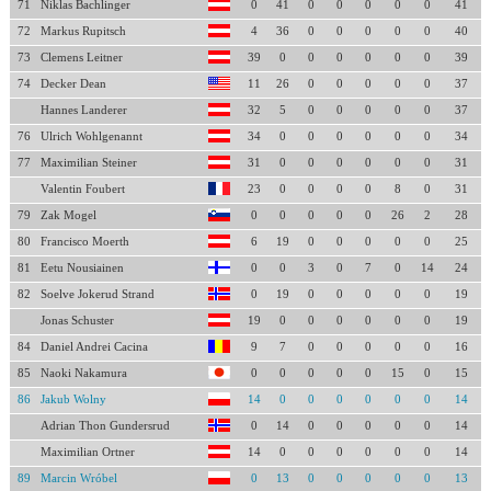
71
Niklas Bachlinger
0
41
0
0
0
0
0
41
72
Markus Rupitsch
4
36
0
0
0
0
0
40
73
Clemens Leitner
39
0
0
0
0
0
0
39
74
Decker Dean
11
26
0
0
0
0
0
37
Hannes Landerer
32
5
0
0
0
0
0
37
76
Ulrich Wohlgenannt
34
0
0
0
0
0
0
34
77
Maximilian Steiner
31
0
0
0
0
0
0
31
Valentin Foubert
23
0
0
0
0
8
0
31
79
Zak Mogel
0
0
0
0
0
26
2
28
80
Francisco Moerth
6
19
0
0
0
0
0
25
81
Eetu Nousiainen
0
0
3
0
7
0
14
24
82
Soelve Jokerud Strand
0
19
0
0
0
0
0
19
Jonas Schuster
19
0
0
0
0
0
0
19
84
Daniel Andrei Cacina
9
7
0
0
0
0
0
16
85
Naoki Nakamura
0
0
0
0
0
15
0
15
86
Jakub Wolny
14
0
0
0
0
0
0
14
Adrian Thon Gundersrud
0
14
0
0
0
0
0
14
Maximilian Ortner
14
0
0
0
0
0
0
14
89
Marcin Wróbel
0
13
0
0
0
0
0
13