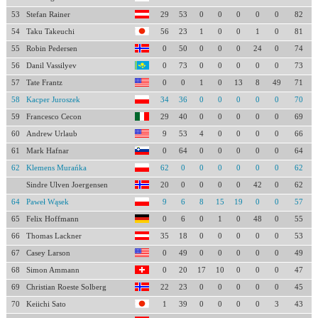
53
Stefan Rainer
29
53
0
0
0
0
0
82
54
Taku Takeuchi
56
23
1
0
0
1
0
81
55
Robin Pedersen
0
50
0
0
0
24
0
74
56
Danil Vassilyev
0
73
0
0
0
0
0
73
57
Tate Frantz
0
0
1
0
13
8
49
71
58
Kacper Juroszek
34
36
0
0
0
0
0
70
59
Francesco Cecon
29
40
0
0
0
0
0
69
60
Andrew Urlaub
9
53
4
0
0
0
0
66
61
Mark Hafnar
0
64
0
0
0
0
0
64
62
Klemens Murańka
62
0
0
0
0
0
0
62
Sindre Ulven Joergensen
20
0
0
0
0
42
0
62
64
Paweł Wąsek
9
6
8
15
19
0
0
57
65
Felix Hoffmann
0
6
0
1
0
48
0
55
66
Thomas Lackner
35
18
0
0
0
0
0
53
67
Casey Larson
0
49
0
0
0
0
0
49
68
Simon Ammann
0
20
17
10
0
0
0
47
69
Christian Roeste Solberg
22
23
0
0
0
0
0
45
70
Keiichi Sato
1
39
0
0
0
0
3
43