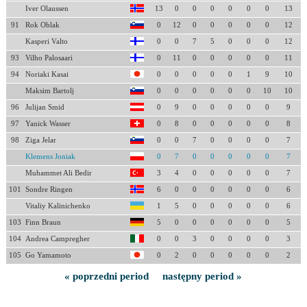
Iver Olaussen
13
0
0
0
0
0
0
13
91
Rok Oblak
0
12
0
0
0
0
0
12
Kasperi Valto
0
0
7
5
0
0
0
12
93
Vilho Palosaari
0
11
0
0
0
0
0
11
94
Noriaki Kasai
0
0
0
0
0
1
9
10
Maksim Bartolj
0
0
0
0
0
0
10
10
96
Julijan Smid
0
9
0
0
0
0
0
9
97
Yanick Wasser
0
8
0
0
0
0
0
8
98
Ziga Jelar
0
0
7
0
0
0
0
7
Klemens Joniak
0
7
0
0
0
0
0
7
Muhammet Ali Bedir
3
4
0
0
0
0
0
7
101
Sondre Ringen
6
0
0
0
0
0
0
6
Vitaliy Kalinichenko
1
5
0
0
0
0
0
6
103
Finn Braun
5
0
0
0
0
0
0
5
104
Andrea Campregher
0
0
3
0
0
0
0
3
105
Go Yamamoto
0
2
0
0
0
0
0
2
« poprzedni period
następny period »