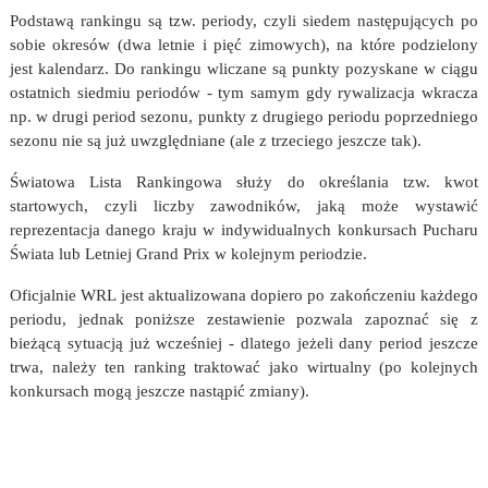
Podstawą rankingu są tzw. periody, czyli siedem następujących po
sobie okresów (dwa letnie i pięć zimowych), na które podzielony
jest kalendarz. Do rankingu wliczane są punkty pozyskane w ciągu
ostatnich siedmiu periodów - tym samym gdy rywalizacja wkracza
np. w drugi period sezonu, punkty z drugiego periodu poprzedniego
sezonu nie są już uwzględniane (ale z trzeciego jeszcze tak).
Światowa Lista Rankingowa służy do określania tzw. kwot
startowych, czyli liczby zawodników, jaką może wystawić
reprezentacja danego kraju w indywidualnych konkursach Pucharu
Świata lub Letniej Grand Prix w kolejnym periodzie.
Oficjalnie WRL jest aktualizowana dopiero po zakończeniu każdego
periodu, jednak poniższe zestawienie pozwala zapoznać się z
bieżącą sytuacją już wcześniej - dlatego jeżeli dany period jeszcze
trwa, należy ten ranking traktować jako wirtualny (po kolejnych
konkursach mogą jeszcze nastąpić zmiany).