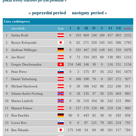
pokaż kwoty startowe po tym periodzie »
« poprzedni period
następny period »
Lista rankingowa
zawodnik
kraj
I
II
III
IV
V
VI
VII
suma
1
Stefan Kraft
0
103
669
240
180
457
603
2252
2
Ryoyu Kobayashi
0
92
271
320
145
541
396
1765
3
Andreas Wellinger
0
182
447
250
140
341
310
1670
4
Jan Hoerl
0
72
334
203
80
138
385
1212
5
Gregor Deschwanden
234
348
246
30
9
116
151
1134
6
Peter Prevc
0
2
175
87
56
252
501
1073
7
Daniel Tschofenig
0
180
198
70
0
207
272
927
8
Michael Hayboeck
0
29
186
142
86
222
246
911
9
Johann Andre Forfang
0
18
135
37
56
235
404
885
10
Marius Lindvik
0
26
219
104
36
242
253
880
11
Manuel Fettner
0
157
170
120
68
219
126
860
12
Pius Paschke
80
0
443
82
30
41
182
858
13
Lovro Kos
0
0
87
121
79
281
224
792
14
Ren Nikaido
175
140
54
69
48
161
117
764