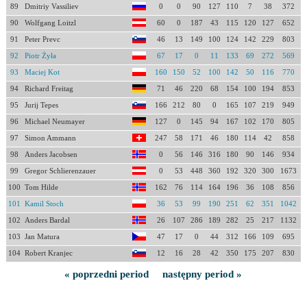
89
Dmitriy Vassiliev
0
0
90
127
110
7
38
372
90
Wolfgang Loitzl
60
0
187
43
115
120
127
652
91
Peter Prevc
46
13
149
100
124
142
229
803
92
Piotr Żyła
67
17
0
11
133
69
272
569
93
Maciej Kot
160
150
52
100
142
50
116
770
94
Richard Freitag
71
46
220
68
154
100
194
853
95
Jurij Tepes
166
212
80
0
165
107
219
949
96
Michael Neumayer
127
0
145
94
167
102
170
805
97
Simon Ammann
247
58
171
46
180
114
42
858
98
Anders Jacobsen
0
56
146
316
180
90
146
934
99
Gregor Schlierenzauer
0
53
448
360
192
320
300
1673
100
Tom Hilde
162
76
114
164
196
36
108
856
101
Kamil Stoch
36
53
99
190
251
62
351
1042
102
Anders Bardal
26
107
286
189
282
25
217
1132
103
Jan Matura
47
17
0
44
312
166
109
695
104
Robert Kranjec
12
16
28
42
350
175
207
830
« poprzedni period
następny period »