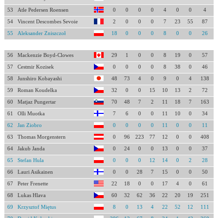
53
Atle Pedersen Roensen
0
0
0
0
4
0
0
4
54
Vincent Descombes Sevoie
2
0
0
0
7
23
55
87
55
Aleksander Zniszczoł
18
0
0
0
8
0
0
26
56
Mackenzie Boyd-Clowes
29
1
0
0
8
19
0
57
57
Cestmir Kozisek
0
0
0
0
8
38
0
46
58
Junshiro Kobayashi
48
73
4
0
9
0
4
138
59
Roman Koudelka
32
0
0
15
10
13
2
72
60
Matjaz Pungertar
70
48
7
2
11
18
7
163
61
Olli Muotka
7
6
0
0
11
10
0
34
62
Jan Ziobro
0
0
0
0
11
0
0
11
63
Thomas Morgenstern
0
96
223
77
12
0
0
408
64
Jakub Janda
0
24
0
0
13
0
0
37
65
Stefan Hula
0
0
0
12
14
0
2
28
66
Lauri Asikainen
0
0
28
7
15
0
0
50
67
Peter Frenette
22
18
0
0
17
4
0
61
68
Lukas Hlava
60
32
62
36
22
20
19
251
69
Krzysztof Miętus
8
0
13
4
22
52
12
111