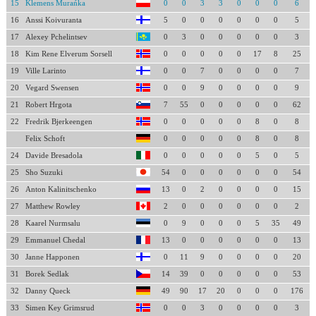
15
Klemens Murańka
0
0
3
3
0
0
0
6
16
Anssi Koivuranta
5
0
0
0
0
0
0
5
17
Alexey Pchelintsev
0
3
0
0
0
0
0
3
18
Kim Rene Elverum Sorsell
0
0
0
0
0
17
8
25
19
Ville Larinto
0
0
7
0
0
0
0
7
20
Vegard Swensen
0
0
9
0
0
0
0
9
21
Robert Hrgota
7
55
0
0
0
0
0
62
22
Fredrik Bjerkeengen
0
0
0
0
0
8
0
8
Felix Schoft
0
0
0
0
0
8
0
8
24
Davide Bresadola
0
0
0
0
0
5
0
5
25
Sho Suzuki
54
0
0
0
0
0
0
54
26
Anton Kalinitschenko
13
0
2
0
0
0
0
15
27
Matthew Rowley
2
0
0
0
0
0
0
2
28
Kaarel Nurmsalu
0
9
0
0
0
5
35
49
29
Emmanuel Chedal
13
0
0
0
0
0
0
13
30
Janne Happonen
0
11
9
0
0
0
0
20
31
Borek Sedlak
14
39
0
0
0
0
0
53
32
Danny Queck
49
90
17
20
0
0
0
176
33
Simen Key Grimsrud
0
0
3
0
0
0
0
3