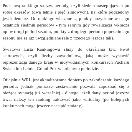
Podstawą rankingu są tzw. periody, czyli siedem następujących po
sobie okresów (dwa letnie i pięć zimowych), na które podzielony
jest kalendarz. Do rankingu wliczane są punkty pozyskane w ciągu
ostatnich siedmiu periodów - tym samym gdy rywalizacja wkracza
np. w drugi period sezonu, punkty z drugiego periodu poprzedniego
sezonu nie są już uwzględniane (ale z trzeciego jeszcze tak).
Światowa Lista Rankingowa służy do określania tzw. kwot
startowych, czyli liczby zawodników, jaką może wystawić
reprezentacja danego kraju w indywidualnych konkursach Pucharu
Świata lub Letniej Grand Prix w kolejnym periodzie.
Oficjalnie WRL jest aktualizowana dopiero po zakończeniu każdego
periodu, jednak poniższe zestawienie pozwala zapoznać się z
bieżącą sytuacją już wcześniej - dlatego jeżeli dany period jeszcze
trwa, należy ten ranking traktować jako wirtualny (po kolejnych
konkursach mogą jeszcze nastąpić zmiany).