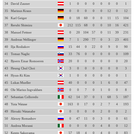
34
David Zauner
1
0
0
0
0
0
0
1
35
Marinus Kraus
0
0
0
0
0
12
0
12
36
Karl Geiger
0
18
60
0
0
11
15
104
37
Reruhi Shimizu
212
115
68
0
0
10
16
421
38
Manuel Fettner
0
20
104
57
0
11
39
231
39
Andreas Wellinger
7
1
290
77
0
3
23
401
40
Ilja Rosliakov
15
44
0
22
0
9
0
90
41
Tomaz Naglic
33
76
0
0
0
0
0
109
42
Bjoern Einar Romoeren
20
0
0
0
0
0
0
20
43
Heung Chul Choi
3
0
0
0
0
0
0
3
44
Hyun-Ki Kim
1
0
0
0
0
0
0
1
45
Lukas Mueller
40
0
0
0
1
6
0
47
46
Ole Marius Ingvaldsen
0
0
7
0
1
0
0
8
47
Sebastian Colloredo
62
14
37
0
1
68
5
187
48
Yuta Watase
163
0
17
0
2
7
4
193
49
Hiroaki Watanabe
0
0
0
0
2
0
0
2
50
Alexey Romashov
0
47
11
0
3
0
0
61
51
Andrea Morassi
0
0
0
0
4
8
0
12
52
Kento Sakuyama
57
18
4
0
4
0
0
83