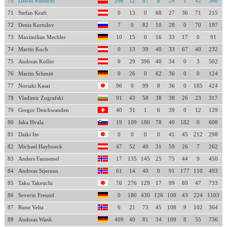
70
Dawid Kubacki
206
12
67
8
24
1
42
360
71
Stefan Kraft
0
13
0
68
27
36
71
215
72
Denis Kornilov
7
0
82
10
28
0
70
197
73
Maximilian Mechler
10
15
0
16
33
17
0
91
74
Martin Koch
0
13
39
40
33
67
40
232
75
Andreas Kofler
0
29
396
40
34
0
3
502
76
Martin Schmitt
0
26
0
62
36
0
0
124
77
Noriaki Kasai
96
0
99
8
36
0
185
424
78
Vladimir Zografski
91
43
58
38
38
26
23
317
79
Gregor Deschwanden
40
31
1
6
39
0
12
129
80
Jaka Hvala
19
109
180
78
40
182
0
608
81
Daiki Ito
0
0
0
0
41
45
212
298
82
Michael Hayboeck
47
52
40
31
59
26
7
262
83
Anders Fannemel
17
135
145
25
75
44
9
450
84
Andreas Stjernen
61
14
40
0
91
177
110
493
85
Taku Takeuchi
76
276
129
17
99
89
47
733
86
Severin Freund
0
180
430
126
100
43
224
1103
87
Rune Velta
6
21
73
45
108
9
102
364
88
Andreas Wank
409
40
81
34
109
8
55
736