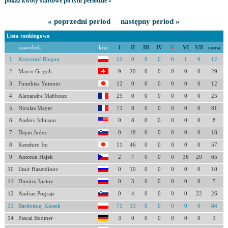
pokaż kwoty startowe po tym periodzie »
« poprzedni period
następny period »
Lista rankingowa
zawodnik
kraj
I
II
III
IV
V
VI
VII
suma
1
Krzysztof Biegun
11
0
0
0
0
1
0
12
2
Marco Grigoli
9
20
0
0
0
0
0
29
3
Fumihisa Yumoto
12
0
0
0
0
0
0
12
4
Alexandre Mabboux
25
0
0
0
0
0
0
25
5
Nicolas Mayer
73
8
0
0
0
0
0
81
6
Anders Johnson
0
8
0
0
0
0
0
8
7
Dejan Judez
0
18
0
0
0
0
0
18
8
Kenshiro Ito
11
46
0
0
0
0
0
57
9
Antonin Hajek
2
7
0
0
0
36
20
65
10
Ilmir Hazetdinov
0
10
0
0
0
0
0
10
11
Dimitry Ipatov
0
5
0
0
0
0
0
5
12
Andraz Pograjc
0
4
0
0
0
0
22
26
13
Bartłomiej Kłusek
71
13
0
0
0
0
0
84
14
Pascal Bodmer
3
0
0
0
0
0
0
3