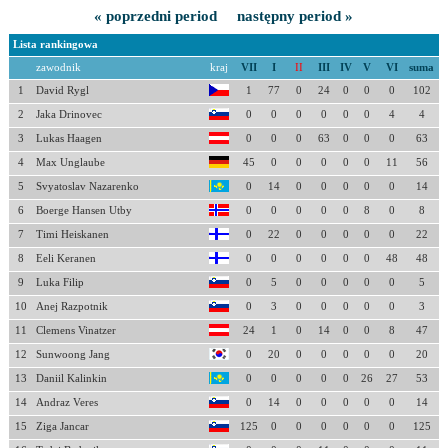
« poprzedni period
następny period »
Lista rankingowa
zawodnik
kraj
VII
I
II
III
IV
V
VI
suma
1
David Rygl
1
77
0
24
0
0
0
102
2
Jaka Drinovec
0
0
0
0
0
0
4
4
3
Lukas Haagen
0
0
0
63
0
0
0
63
4
Max Unglaube
45
0
0
0
0
0
11
56
5
Svyatoslav Nazarenko
0
14
0
0
0
0
0
14
6
Boerge Hansen Utby
0
0
0
0
0
8
0
8
7
Timi Heiskanen
0
22
0
0
0
0
0
22
8
Eeli Keranen
0
0
0
0
0
0
48
48
9
Luka Filip
0
5
0
0
0
0
0
5
10
Anej Razpotnik
0
3
0
0
0
0
0
3
11
Clemens Vinatzer
24
1
0
14
0
0
8
47
12
Sunwoong Jang
0
20
0
0
0
0
0
20
13
Daniil Kalinkin
0
0
0
0
0
26
27
53
14
Andraz Veres
0
14
0
0
0
0
0
14
15
Ziga Jancar
125
0
0
0
0
0
0
125