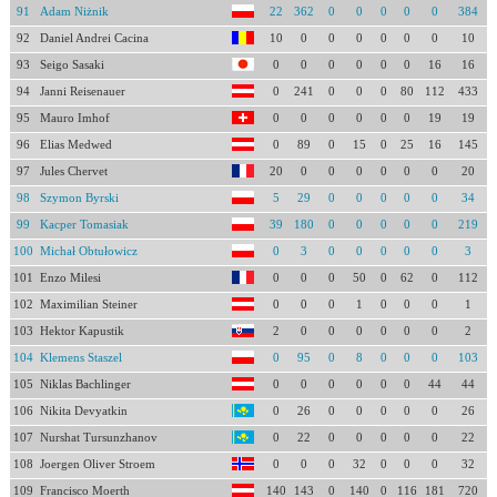
91
Adam Niżnik
22
362
0
0
0
0
0
384
92
Daniel Andrei Cacina
10
0
0
0
0
0
0
10
93
Seigo Sasaki
0
0
0
0
0
0
16
16
94
Janni Reisenauer
0
241
0
0
0
80
112
433
95
Mauro Imhof
0
0
0
0
0
0
19
19
96
Elias Medwed
0
89
0
15
0
25
16
145
97
Jules Chervet
20
0
0
0
0
0
0
20
98
Szymon Byrski
5
29
0
0
0
0
0
34
99
Kacper Tomasiak
39
180
0
0
0
0
0
219
100
Michał Obtułowicz
0
3
0
0
0
0
0
3
101
Enzo Milesi
0
0
0
50
0
62
0
112
102
Maximilian Steiner
0
0
0
1
0
0
0
1
103
Hektor Kapustik
2
0
0
0
0
0
0
2
104
Klemens Staszel
0
95
0
8
0
0
0
103
105
Niklas Bachlinger
0
0
0
0
0
0
44
44
106
Nikita Devyatkin
0
26
0
0
0
0
0
26
107
Nurshat Tursunzhanov
0
22
0
0
0
0
0
22
108
Joergen Oliver Stroem
0
0
0
32
0
0
0
32
109
Francisco Moerth
140
143
0
140
0
116
181
720