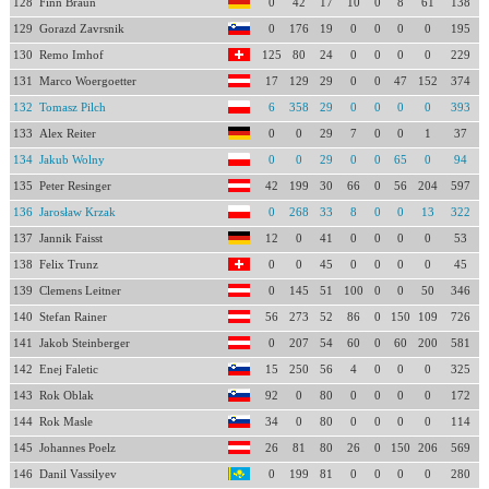
128
Finn Braun
0
42
17
10
0
8
61
138
129
Gorazd Zavrsnik
0
176
19
0
0
0
0
195
130
Remo Imhof
125
80
24
0
0
0
0
229
131
Marco Woergoetter
17
129
29
0
0
47
152
374
132
Tomasz Pilch
6
358
29
0
0
0
0
393
133
Alex Reiter
0
0
29
7
0
0
1
37
134
Jakub Wolny
0
0
29
0
0
65
0
94
135
Peter Resinger
42
199
30
66
0
56
204
597
136
Jarosław Krzak
0
268
33
8
0
0
13
322
137
Jannik Faisst
12
0
41
0
0
0
0
53
138
Felix Trunz
0
0
45
0
0
0
0
45
139
Clemens Leitner
0
145
51
100
0
0
50
346
140
Stefan Rainer
56
273
52
86
0
150
109
726
141
Jakob Steinberger
0
207
54
60
0
60
200
581
142
Enej Faletic
15
250
56
4
0
0
0
325
143
Rok Oblak
92
0
80
0
0
0
0
172
144
Rok Masle
34
0
80
0
0
0
0
114
145
Johannes Poelz
26
81
80
26
0
150
206
569
146
Danil Vassilyev
0
199
81
0
0
0
0
280