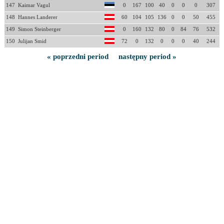
147
Kaimar Vagul
0
167
100
40
0
0
0
307
148
Hannes Landerer
60
104
105
136
0
0
50
455
149
Simon Steinberger
0
160
132
80
0
84
76
532
150
Julijan Smid
72
0
132
0
0
0
40
244
« poprzedni period
następny period »