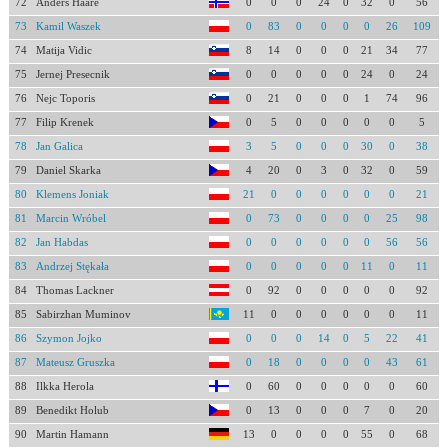
72
Anders Haare
0
0
0
24
0
32
0
56
73
Kamil Waszek
0
83
0
0
0
0
26
109
74
Matija Vidic
8
14
0
0
0
21
34
77
75
Jernej Presecnik
0
0
0
0
0
24
0
24
76
Nejc Toporis
0
21
0
0
0
1
74
96
77
Filip Krenek
0
5
0
0
0
0
0
5
78
Jan Galica
3
5
0
0
0
30
0
38
79
Daniel Skarka
4
20
0
3
0
32
0
59
80
Klemens Joniak
21
0
0
0
0
0
0
21
81
Marcin Wróbel
0
73
0
0
0
0
25
98
82
Jan Habdas
0
0
0
0
0
0
56
56
83
Andrzej Stękała
0
0
0
0
0
11
0
11
84
Thomas Lackner
0
92
0
0
0
0
0
92
85
Sabirzhan Muminov
11
0
0
0
0
0
0
11
86
Szymon Jojko
0
0
0
14
0
5
22
41
87
Mateusz Gruszka
0
18
0
0
0
0
43
61
88
Ilkka Herola
0
60
0
0
0
0
0
60
89
Benedikt Holub
0
13
0
0
0
7
0
20
90
Martin Hamann
13
0
0
0
0
55
0
68