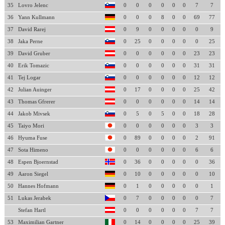
35
Lovro Jelenc
0
0
0
0
0
0
7
7
36
Yann Kullmann
0
0
0
8
0
0
69
77
37
David Rarej
0
9
0
0
0
0
0
9
38
Jaka Perne
0
25
0
0
0
0
0
25
39
David Gruber
0
0
0
0
0
0
23
23
40
Erik Tomazic
0
0
0
0
0
0
31
31
41
Tej Logar
0
0
0
0
0
0
12
12
42
Julian Auinger
0
17
0
0
0
0
25
42
43
Thomas Gfrerer
0
0
0
0
0
0
14
14
44
Jakob Mivsek
0
5
0
5
0
0
18
28
45
Taiyo Mori
0
0
0
0
0
0
3
3
46
Hyuma Fuse
0
89
0
0
0
0
2
91
47
Sota Himeno
0
0
0
0
0
0
6
6
48
Espen Bjoernstad
0
36
0
0
0
0
0
36
49
Aaron Siegel
0
10
0
0
0
0
0
10
50
Hannes Hofmann
0
1
0
0
0
0
0
1
51
Lukas Jerabek
0
7
0
0
0
0
0
7
Stefan Hartl
0
0
0
0
0
0
7
7
53
Maximilian Gartner
0
14
0
0
0
0
25
39