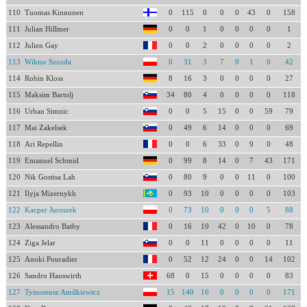
110
Tuomas Kinnunen
0
115
0
0
0
43
0
158
111
Julian Hillmer
0
0
1
0
0
0
0
1
112
Julien Gay
0
0
2
0
0
0
0
2
113
Wiktor Szozda
0
31
3
7
0
1
0
42
114
Robin Kloss
8
16
3
0
0
0
0
27
115
Maksim Bartolj
34
80
4
0
0
0
0
118
116
Urban Simnic
0
0
5
15
0
0
59
79
117
Mai Zakelsek
0
49
6
14
0
0
0
69
118
Ari Repellin
0
0
6
33
0
9
0
48
119
Emanuel Schmid
0
99
8
14
0
7
43
171
120
Nik Gostisa Lah
0
80
9
0
0
11
0
100
121
Ilyja Mizernykh
0
93
10
0
0
0
0
103
122
Kacper Juroszek
0
73
10
0
0
0
5
88
123
Alessandro Batby
0
16
10
42
0
10
0
78
124
Ziga Jelar
0
0
11
0
0
0
0
11
125
Anoki Pouradier
0
52
12
24
0
0
14
102
126
Sandro Hauswirth
68
0
15
0
0
0
0
83
127
Tymoteusz Amilkiewicz
15
140
16
0
0
0
0
171