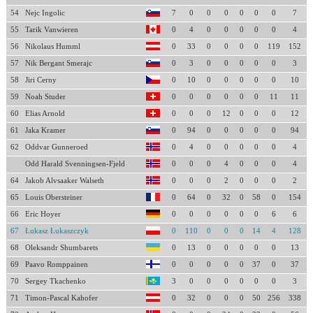
54
Nejc Ingolic
7
0
0
0
0
0
0
7
55
Tarik Vanwieren
0
4
0
0
0
0
0
4
56
Nikolaus Humml
0
33
0
0
0
0
119
152
57
Nik Bergant Smerajc
0
3
0
0
0
0
0
3
58
Jiri Cerny
0
10
0
0
0
0
0
10
59
Noah Studer
0
0
0
0
0
0
11
11
60
Elias Arnold
0
0
0
12
0
0
0
12
61
Jaka Kramer
0
94
0
0
0
0
0
94
62
Oddvar Gunneroed
0
4
0
0
0
0
0
4
Odd Harald Svenningsen-Fjeld
0
0
0
4
0
0
0
4
64
Jakob Alvsaaker Walseth
0
0
0
2
0
0
0
2
65
Louis Obersteiner
0
64
0
32
0
58
0
154
66
Eric Hoyer
0
0
0
0
0
0
6
6
67
Łukasz Łukaszczyk
0
110
0
0
0
14
4
128
68
Oleksandr Shumbarets
0
13
0
0
0
0
0
13
69
Paavo Romppainen
0
0
0
0
0
37
0
37
70
Sergey Tkachenko
3
0
0
0
0
0
0
3
71
Timon-Pascal Kahofer
0
32
0
0
0
50
256
338