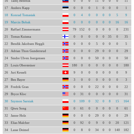
16
Tadej Bedenik
0
0
0
11
0
0
0
11
17
Andero Kapp
0
0
0
1
0
0
0
1
18
Konrad Tomasiak
0
4
0
0
0
0
5
9
19
Marcin Bobak
0
0
0
0
0
0
16
16
20
Raffael Zimmermann
79
152
0
0
0
0
0
231
21
Tomas Kuisma
0
0
0
0
0
35
0
35
22
Bendik Jakobsen Heggli
0
0
0
5
0
0
0
5
23
Adrian Thon Gundersrud
0
0
0
29
0
0
0
29
24
Sindre Ulven Joergensen
0
0
0
50
0
0
0
50
25
Louis Obersteiner
180
0
0
0
0
0
0
180
26
Juri Kesseli
9
0
0
0
0
0
0
9
27
Ben Bayer
3
0
0
0
0
0
0
3
28
Fredrik Gran
0
0
0
22
0
0
0
22
29
Bryce Kloc
0
31
0
0
0
0
0
31
30
Szymon Sarniak
0
109
0
32
0
8
15
164
31
Qiwu Song
0
61
0
0
0
0
0
61
32
Janne Holz
0
0
0
29
0
0
0
29
33
Elias Malcher
0
92
0
9
0
0
20
121
34
Lasse Deimel
0
8
0
34
0
0
140
182