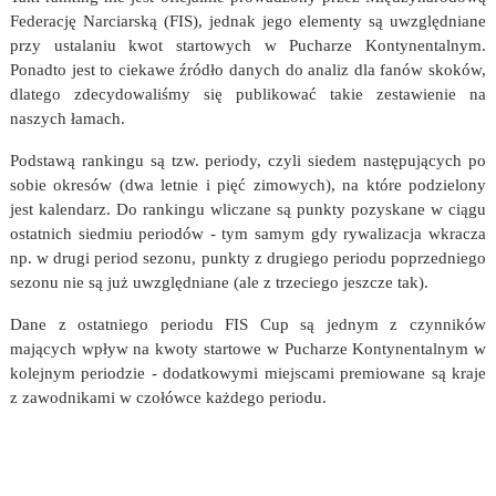
Federację Narciarską (FIS), jednak jego elementy są uwzględniane
przy ustalaniu kwot startowych w Pucharze Kontynentalnym.
Ponadto jest to ciekawe źródło danych do analiz dla fanów skoków,
dlatego zdecydowaliśmy się publikować takie zestawienie na
naszych łamach.
Podstawą rankingu są tzw. periody, czyli siedem następujących po
sobie okresów (dwa letnie i pięć zimowych), na które podzielony
jest kalendarz. Do rankingu wliczane są punkty pozyskane w ciągu
ostatnich siedmiu periodów - tym samym gdy rywalizacja wkracza
np. w drugi period sezonu, punkty z drugiego periodu poprzedniego
sezonu nie są już uwzględniane (ale z trzeciego jeszcze tak).
Dane z ostatniego periodu FIS Cup są jednym z czynników
mających wpływ na kwoty startowe w Pucharze Kontynentalnym w
kolejnym periodzie - dodatkowymi miejscami premiowane są kraje
z zawodnikami w czołówce każdego periodu.