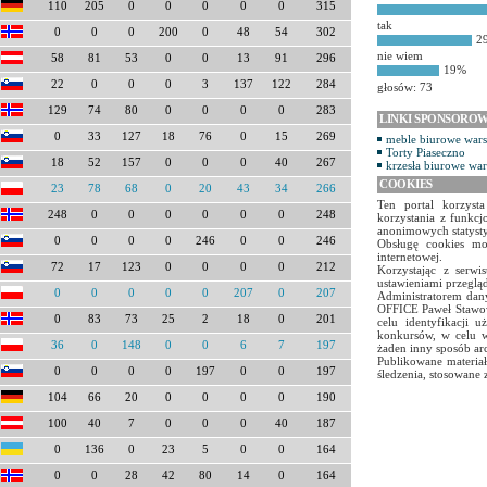
110
205
0
0
0
0
0
315
tak
0
0
0
200
0
48
54
302
2
nie wiem
58
81
53
0
0
13
91
296
19%
22
0
0
0
3
137
122
284
głosów: 73
129
74
80
0
0
0
0
283
LINKI SPONSORO
0
33
127
18
76
0
15
269
meble biurowe war
Torty Piaseczno
18
52
157
0
0
0
40
267
krzesła biurowe wa
COOKIES
23
78
68
0
20
43
34
266
Ten portal korzyst
248
0
0
0
0
0
0
248
korzystania z funkcj
anonimowych statyst
0
0
0
0
246
0
0
246
Obsługę cookies mo
internetowej.
72
17
123
0
0
0
0
212
Korzystając z serw
ustawieniami przegląd
0
0
0
0
0
207
0
207
Administratorem dany
OFFICE Paweł Stawow
0
83
73
25
2
18
0
201
celu identyfikacji 
konkursów, w celu w
36
0
148
0
0
6
7
197
żaden inny sposób ar
Publikowane materiał
0
0
0
0
197
0
0
197
śledzenia, stosowane 
104
66
20
0
0
0
0
190
100
40
7
0
0
0
40
187
0
136
0
23
5
0
0
164
0
0
28
42
80
14
0
164