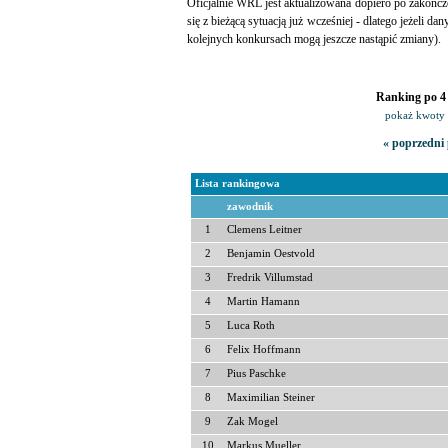
Oficjalnie WRL jest aktualizowana dopiero po zakończ
się z bieżącą sytuacją już wcześniej - dlatego jeżeli da
kolejnych konkursach mogą jeszcze nastąpić zmiany).
Ranking po 4 
pokaż kwoty 
« poprzedni 
Lista rankingowa
zawodnik
1
Clemens Leitner
2
Benjamin Oestvold
3
Fredrik Villumstad
4
Martin Hamann
5
Luca Roth
6
Felix Hoffmann
7
Pius Paschke
8
Maximilian Steiner
9
Zak Mogel
10
Markus Mueller