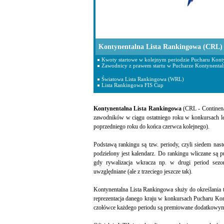
Kontynentalna Lista Rankingowa (CRL)
Kwoty startowe w kolejnym periodzie Pucharu Konty
Zawodnicy z prawem startu w Pucharze Kontynenta
Światowa Lista Rankingowa (WRL)
Lista Rankingowa FIS Cup
Kontynentalna Lista Rankingowa
(CRL - Continena
zawodników w ciągu ostatniego roku w konkursach le
poprzedniego roku do końca czerwca kolejnego).
Podstawą rankingu są tzw. periody, czyli siedem nas
podzielony jest kalendarz. Do rankingu wliczane są
gdy rywalizacja wkracza np. w drugi period sezo
uwzględniane (ale z trzeciego jeszcze tak).
Kontynentalna Lista Rankingowa służy do określania 
reprezentacja danego kraju w konkursach Pucharu Kon
czołówce każdego periodu są premiowane dodatkowymi 