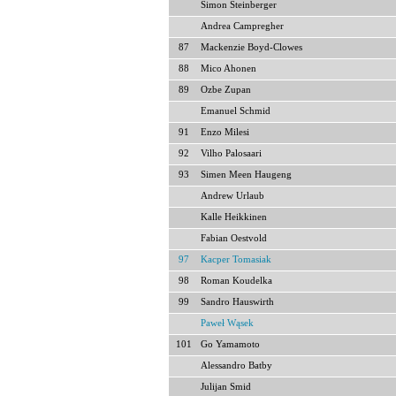
Simon Steinberger
Andrea Campregher
87
Mackenzie Boyd-Clowes
88
Mico Ahonen
89
Ozbe Zupan
Emanuel Schmid
91
Enzo Milesi
92
Vilho Palosaari
93
Simen Meen Haugeng
Andrew Urlaub
Kalle Heikkinen
Fabian Oestvold
97
Kacper Tomasiak
98
Roman Koudelka
99
Sandro Hauswirth
Paweł Wąsek
101
Go Yamamoto
Alessandro Batby
Julijan Smid