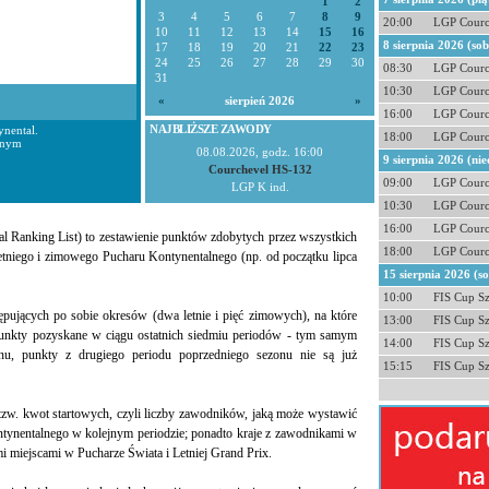
1
2
3
4
5
6
7
8
9
20:00
LGP Courc
10
11
12
13
14
15
16
8 sierpnia 2026 (so
17
18
19
20
21
22
23
24
25
26
27
28
29
30
08:30
LGP Courc
31
10:30
LGP Courc
«
sierpień 2026
»
16:00
LGP Courc
NAJBLIŻSZE ZAWODY
nental.
18:00
LGP Courc
lnym
08.08.2026, godz. 16:00
9 sierpnia 2026 (nie
Courchevel HS-132
09:00
LGP Courc
LGP K ind.
10:30
LGP Courc
16:00
LGP Courc
l Ranking List) to zestawienie punktów zdobytych przez wszystkich
18:00
LGP Courc
tniego i zimowego Pucharu Kontynentalnego (np. od początku lipca
15 sierpnia 2026 (s
10:00
FIS Cup S
tępujących po sobie okresów (dwa letnie i pięć zimowych), na które
13:00
FIS Cup S
 punkty pozyskane w ciągu ostatnich siedmiu periodów - tym samym
14:00
FIS Cup S
nu, punkty z drugiego periodu poprzedniego sezonu nie są już
15:15
FIS Cup S
tzw. kwot startowych, czyli liczby zawodników, jaką może wystawić
tynentalnego w kolejnym periodzie; ponadto kraje z zawodnikami w
miejscami w Pucharze Świata i Letniej Grand Prix.