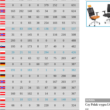
0
0
0
0
379
252
0
631
163
202
140
65
34
20
0
624
35
0
98
61
190
108
106
598
0
0
83
38
254
103
93
571
44
83
106
45
136
57
66
537
31
0
145
0
0
116
216
508
293
0
195
0
0
0
0
488
195
0
173
8
57
40
9
482
20
21
91
0
294
0
0
426
0
0
65
12
52
75
203
407
0
0
0
60
327
0
0
387
191
0
183
7
1
0
0
382
0
0
0
0
0
90
290
380
0
0
0
7
0
167
203
377
0
25
34
55
87
58
108
367
160
91
102
0
14
0
0
367
5
10
121
0
16
48
140
340
SONDA
Czy Polak wygra L
66
0
0
38
220
0
0
324
nie