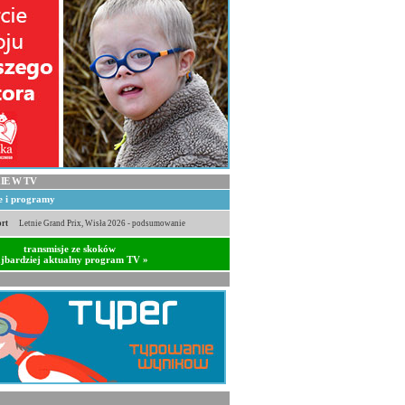
IE W TV
je i programy
rt
Letnie Grand Prix, Wisła 2026 - podsumowanie
transmisje ze skoków
jbardziej aktualny program TV »