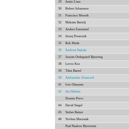
29
Justin Lisso
30
Robert Johansson
31
Francisco Moerth
32
Maksim Bartolj
33
Anders Fannemel
34
Jernej Presecnik
35
Rok Masle
36
Andrzej Stękała
37
Joacim Oedegaard Bjoereng
38
Lovro Kos
39
Tilen Bartol
40
Aleksander Zniszczoł
41
Iver Olaussen
42
Jan Habdas
Domen Prevc
44
David Siegel
45
Stefan Rainer
46
Yevhen Marusiak
Paal Haakon Bjoertomt