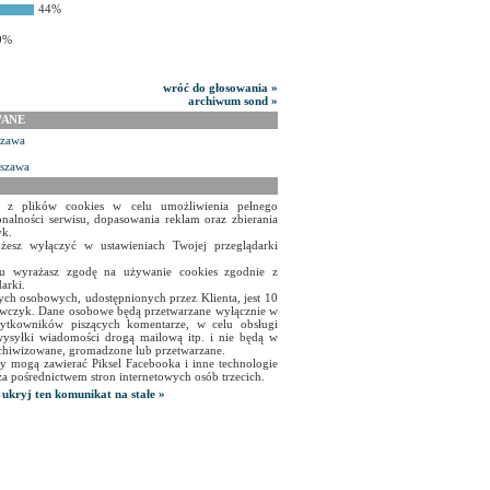
44%
9%
wróć do głosowania »
archiwum sond »
WANE
szawa
rszawa
a z plików cookies w celu umożliwienia pełnego
onalności serwisu, dopasowania reklam oraz zbierania
yk.
żesz wyłączyć w ustawieniach Twojej przeglądarki
isu wyrażasz zgodę na używanie cookies zgodnie z
arki.
ch osobowych, udostępnionych przez Klienta, jest 10
czyk. Dane osobowe będą przetwarzane wyłącznie w
użytkowników piszących komentarze, w celu obsługi
ysyłki wiadomości drogą mailową itp. i nie będą w
chiwizowane, gromadzone lub przetwarzane.
y mogą zawierać Piksel Facebooka i inne technologie
za pośrednictwem stron internetowych osób trzecich.
ukryj ten komunikat na stałe »