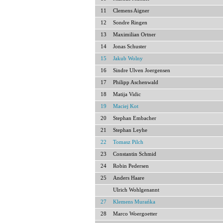
11
Clemens Aigner
12
Sondre Ringen
13
Maximilian Ortner
14
Jonas Schuster
15
Jakub Wolny
16
Sindre Ulven Joergensen
17
Philipp Aschenwald
18
Matija Vidic
19
Maciej Kot
20
Stephan Embacher
21
Stephan Leyhe
22
Tomasz Pilch
23
Constantin Schmid
24
Robin Pedersen
25
Anders Haare
Ulrich Wohlgenannt
27
Klemens Murańka
28
Marco Woergoetter