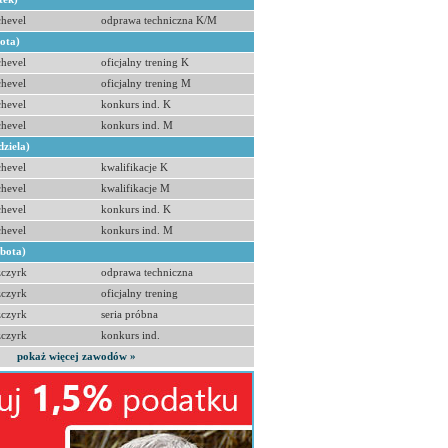
hevel
odprawa techniczna K/M
bota)
hevel
oficjalny trening K
hevel
oficjalny trening M
hevel
konkurs ind. K
hevel
konkurs ind. M
dziela)
hevel
kwalifikacje K
hevel
kwalifikacje M
hevel
konkurs ind. K
hevel
konkurs ind. M
obota)
zczyrk
odprawa techniczna
zczyrk
oficjalny trening
zczyrk
seria próbna
zczyrk
konkurs ind.
pokaż więcej zawodów »