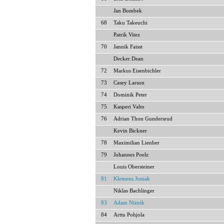
Jan Bombek
68
Taku Takeuchi
Patrik Vitez
70
Jannik Faisst
Decker Dean
72
Markus Eisenbichler
73
Casey Larson
74
Dominik Peter
75
Kasperi Valto
76
Adrian Thon Gundersrud
Kevin Bickner
78
Maximilian Lienher
79
Johannes Poelz
Louis Obersteiner
81
Klemens Joniak
Niklas Bachlinger
83
Adam Niżnik
84
Arttu Pohjola