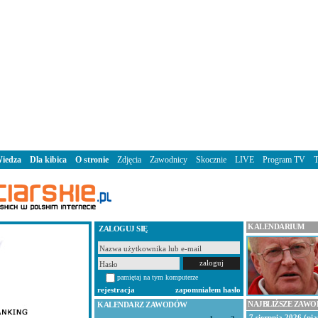
iedza
Dla kibica
O stronie
Zdjęcia
Zawodnicy
Skocznie
LIVE
Program TV
KALENDARIUM
ZALOGUJ SIĘ
pamiętaj na tym komputerze
rejestracja
zapomniałem hasło
NAJBLIŻSZE ZAW
KALENDARZ ZAWODÓW
7 sierpnia 2026 (pią