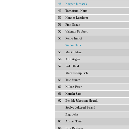
48
Kacper Juroszek
49
Tomofumi Naito
50
Hannes Landerer
51
Finn Braun
52
Valentin Foubert
53
Remo Imhof
Stefan Hula
55
Mark Hafnar
56
Artti Aigro
57
Rok Oblak
Markus Rupitsch
59
Tate Frantz
60
Killian Peier
61
Keiichi Sato
62
Bendik Jakobsen Heggli
Soelve Jokerud Strand
Ziga Jelar
65
Adrian Tittel
66
Erik Belshaw