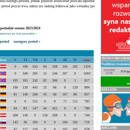
eniu każdego periodu, jednak poniższe zestawienie pozwala zapoznać
ny period jeszcze trwa, należy ten ranking traktować jako wirtualny (po
periodzie sezonu 2023/2024
startowe po tym periodzie »
period
następny period »
SKOKI NARCIARSK
kraj
V
VI
VII
I
II
III
IV
suma
Najbliższe transmis
0
106
432
84
358
242
102
1324
13.8.2026
TVP Spo
15:00
0
340
285
15
246
207
0
1093
105
181
242
82
306
0
1
917
na
100
130
445
25
66
0
128
894
REKLAMA
81
146
266
45
66
167
86
857
6
0
555
0
0
71
151
783
84
83
147
44
422
0
0
780
208
140
0
130
268
0
0
746
145
36
183
0
0
184
162
710
REKLAMA
47
112
316
0
0
102
101
678