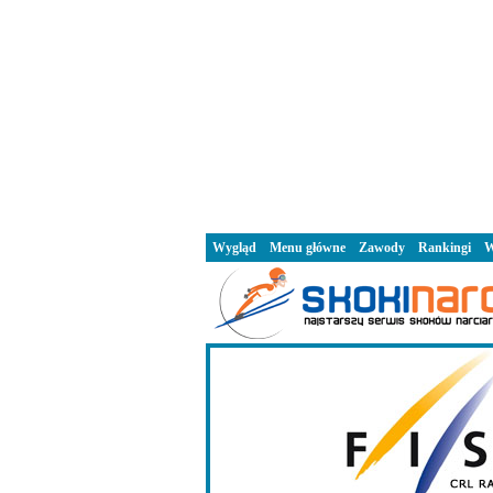
Wygląd
Menu główne
Zawody
Rankingi
W