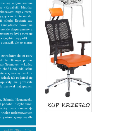
łnie się w tym sezonie
ze (Kovaljeff, Muotka,
i skoczkami nigdy raczej
ygląda na to że młodzi
iż młodzi Rosjanie czy
ć kandydatów nawet na
szelkie eksperymenty z
zmuszony był powrócić
eya (szybko wypadł) i o
 poprawił, ale to marne
i zawodnicy do tej pory
lu lat. Kranjec po raz
ysnął Neumayer, w końcu
, choć kiedy zdał sobie
ie ma, trochę zeszło z
jednak jak podniósł się
puściły się pozostałe
ak ogrywał najlepszych
n, Schmitt, Hautamaeki,
im podobni. Chyba skoki
roszkę może namieszają
a wielce utalentowanych
zyszłość rysuje się dla
(04.03.2010, 18:50)