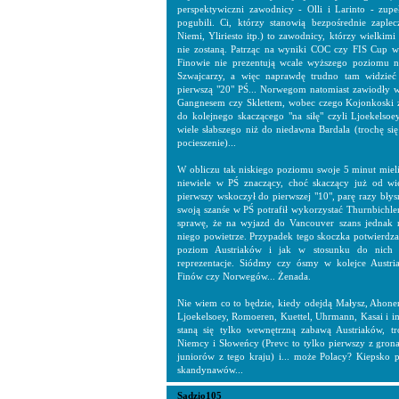
perspektywiczni zawodnicy - Olli i Larinto - zupe
pogubili. Ci, którzy stanowią bezpośrednie zaplec
Niemi, Yliriesto itp.) to zawodnicy, którzy wielkim
nie zostaną. Patrząc na wyniki COC czy FIS Cup w
Finowie nie prezentują wcale wyższego poziomu n
Szwajcarzy, a więc naprawdę trudno tam widzie
pierwszą "20" PŚ... Norwegom natomiast zawiodły w
Gangnesem czy Sklettem, wobec czego Kojonkoski 
do kolejnego skaczącego "na siłę" czyli Ljoekelso
wiele słabszego niż do niedawna Bardala (trochę się
pocieszenie)...
W obliczu tak niskiego poziomu swoje 5 minut miel
niewiele w PŚ znaczący, choć skaczący już od wie
pierwszy wskoczył do pierwszej "10", parę razy bł
swoją szanśe w PŚ potrafił wykorzystać Thurnbichler
sprawę, że na wyjazd do Vancouver szans jednak n
niego powietrze. Przypadek tego skoczka potwierdza 
poziom Austriaków i jak w stosunku do nich o
reprezentacje. Siódmy czy ósmy w kolejce Austri
Finów czy Norwegów... Żenada.
Nie wiem co to będzie, kiedy odejdą Małysz, Ahone
Ljoekelsoey, Romoeren, Kuettel, Uhrmann, Kasai i 
staną się tylko wewnętrzną zabawą Austriaków, t
Niemcy i Słoweńcy (Prevc to tylko pierwszy z gron
juniorów z tego kraju) i... może Polacy? Kiepsko pr
skandynawów...
Sadzio105