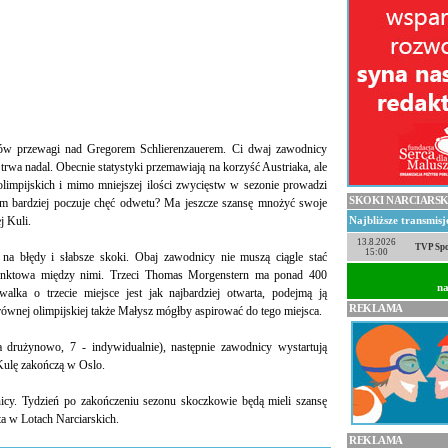
w przewagi nad Gregorem Schlierenzauerem. Ci dwaj zawodnicy
trwa nadal. Obecnie statystyki przemawiają na korzyść Austriaka, ale
olimpijskich i mimo mniejszej ilości zwycięstw w sezonie prowadzi
SKOKI NARCIARSK
tym bardziej poczuje chęć odwetu? Ma jeszcze szansę mnożyć swoje
j Kuli.
Najbliższe transmis
13.8.2026
TVP Spo
15:00
na błędy i słabsze skoki. Obaj zawodnicy nie muszą ciągle stać
 punktowa między nimi. Trzeci Thomas Morgenstern ma ponad 400
na
alka o trzecie miejsce jest jak najbardziej otwarta, podejmą ją
REKLAMA
 równej olimpijskiej także Małysz mógłby aspirować do tego miejsca.
 drużynowo, 7 - indywidualnie), następnie zawodnicy wystartują
Kulę zakończą w Oslo.
nicy. Tydzień po zakończeniu sezonu skoczkowie będą mieli szansę
a w Lotach Narciarskich.
REKLAMA