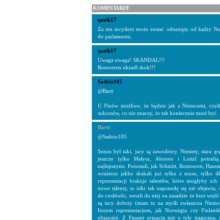
KOMENTARZE
qazik17
Za ten incydent może zostać odsunięty od kadry Nor
do parlamentu.
qazik17
Uwaga uwaga! SKANDAL!!!
Romoeren ukradł skok!!!
Sadzio105
@Bartt
U Finów możliwe, że będzie jak z Niemcami, czyli 
sukcesów, co nie znaczy, że tak koniecznie musi być.
Bartt
@Sadzio105
Sezon był taki, jacy są zawodnicy. Niestety, stara 
jeszcze tylko Małysz, Ahonen i Loitzl potraf
najlepszymi. Pozostali, jak Schmitt, Romoeren, Hauta
wrażenie jakby skakali już tylko z musu, tylko dl
reprezentacji brakuje talentów, które mogłyby ich z
nowe talenty, to nikt tak naprawdę się nie objawia, 
do czołówki, weszli do niej na zasadzie że ktoś wejść
są tacy dobrzy (mam tu na myśli zwłaszcza Niem
Innym reprezentacjom, jak Norwegia czy Finlandi
objawień. Z Finami sytuacja jest o tyle tragiczna, 