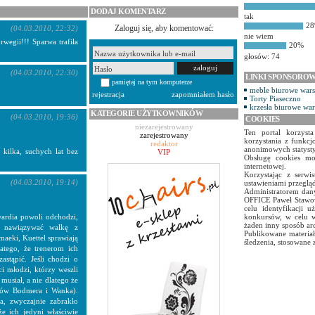
DODAJ KOMENTARZ
tak
2
Zaloguj się, aby komentować:
(04.03.2010, 22:32)
nie wiem
wegii!!! Sparwa trafiła
20%
głosów: 74
(04.03.2010, 22:30)
LINKI SPONSORO
pamiętaj na tym komputerze
meble biurowe war
rejestracja
zapomniałem hasło
Torty Piaseczno
krzesła biurowe wa
KATEGORIE UŻYTKOWNIKÓW
(04.03.2010, 19:36)
COOKIES
niezarejestrowany
Ten portal korzyst
zarejestrowany
korzystania z funkcj
redaktor
anonimowych statyst
kilka, suchych lat bez
VIP
Obsługę cookies mo
internetowej.
Korzystając z serw
(04.03.2010, 19:14)
ustawieniami przegląd
Administratorem dany
OFFICE Paweł Stawow
celu identyfikacji 
gwardia powoli odchodzi,
konkursów, w celu w
żaden inny sposób ar
ią nawiązywać walkę z
Publikowane materiał
maeki, Kuettel sprawiają
śledzenia, stosowane 
atego, że trenerom ich
astąpić. Jeśli chodzi o
ci młodzi, którzy weszli
 musiał, a nie dlatego że
ców Bodmera i Wanka).
a, zwyczajnie zabrakło
że ich jedyni właściwie