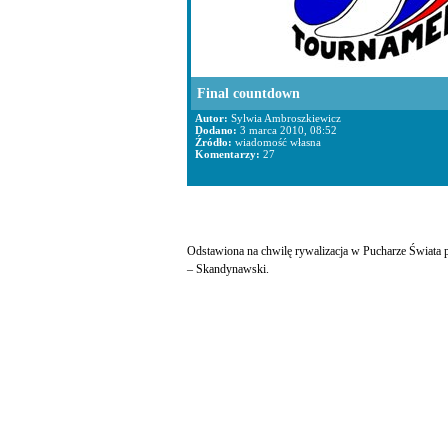
Final countdown
Autor:
Sylwia Ambroszkiewicz
Dodano:
3 marca 2010, 08:52
Źródło:
wiadomość własna
Komentarzy:
27
Odstawiona na chwilę rywalizacja w Pucharze Świata p
– Skandynawski.