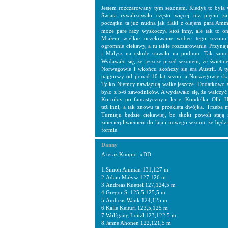
Jestem rozczarowany tym sezonem. Kiedyś to była 
Świata rywalizowało często więcej niż pięciu z
początku ta już nudna jak flaki z olejem para Amm
może pare razy wyskoczył ktoś inny, ale tak to on
Miałem wielkie oczekiwanie wobec tego sezonu
ogromnie ciekawy, a tu takie rozczarowanie. Przyna
i Małysz na osłode stawało na podium. Tak sam
Wydawało się, że jeszcze przed sezonem, że świetni
Norwegowie i wkońcu skończy się era Austrii. A 
najgorszy od ponad 10 lat sezon, a Norwegowie ska
Tylko Niemcy nawiązują walke jeszcze. Dodatkowo 
było z 5-6 zawodników. A wydawało się, że walczyć b
Kornilov po fantastycznym lecie, Koudelka, Olli, 
też inni, a tak znowu ta przeklęta dwójka. Trzeba 
Turnieju będzie ciekawiej, bo skoki powoli stają
zniecierpliwieniem do lata i nowego sezonu, że będ
formie.
Danny
A teraz Kuopio..xDD
1.Simon Amman 131,127 m
2.Adam Małysz 127,126 m
3.Andreas Kuettel 127,124,5 m
4.Gregor S. 125,5,125,5 m
5.Andreas Wank 124,125 m
6.Kalle Keituri 123,5,125 m
7.Wolfgang Loitzl 123,122,5 m
8.Janne Ahonen 122,121,5 m