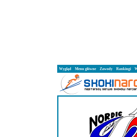
Wygląd
Menu główne
Zawody
Rankingi
W