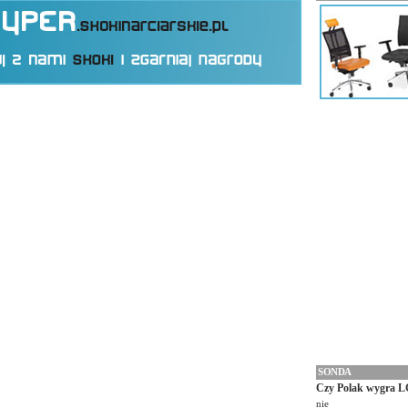
SONDA
Czy Polak wygra L
nie