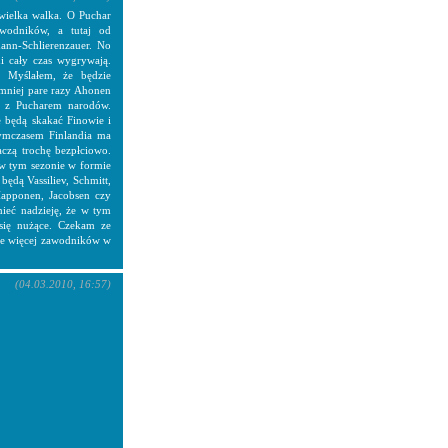
wielka walka. O Puchar
awodników, a tutaj od
ann-Schlierenzauer. No
i cały czas wygrywają.
. Myślałem, że będzie
jmniej pare razy Ahonen
o z Pucharem narodów.
e będą skakać Finowie i
tymczasem Finlandia ma
czą trochę bezpłciowo.
w tym sezonie w formie
ędą Vassiliev, Schmitt,
Happonen, Jacobsen czy
mieć nadzieję, że w tym
 się nużące. Czekam ze
zie więcej zawodników w
(04.03.2010, 16:57)