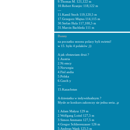
9.Thomas M. 121,122 m
10.Robert Kranjec 118,122 m
---
11.Kamil Stoch 119,120,5 m
17.Grzegorz Miętus 114,115 m
30.Stefan Hula 117,100,5 m
31.Marcin Bachleda 111 m
Danny
na poczatku sezonu polacy byli swietni!
w 15. było 4 polaków ;))
A jak obstawiam druż.?
1.Austria
2.Ni emcy
3.Norwegia
4.Finl andia
5.Polska
6.Czech y
---
15.Kazachstan
A dziesiatka w indywidualnym.?
Mysle ze konkurs zakonczy sie jedna seria..;p
1.Adam Małysz 129 m
2.Wolfgang Loitzl 127,5 m
3.Simon Ammann 127,5 m
4.Gregor Schlierenzauer 126 m
5.Andreas Wank 125,5 m