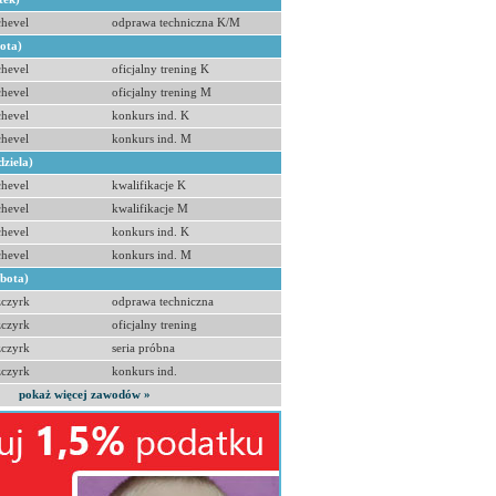
hevel
odprawa techniczna K/M
bota)
hevel
oficjalny trening K
hevel
oficjalny trening M
hevel
konkurs ind. K
hevel
konkurs ind. M
dziela)
hevel
kwalifikacje K
hevel
kwalifikacje M
hevel
konkurs ind. K
hevel
konkurs ind. M
obota)
zczyrk
odprawa techniczna
zczyrk
oficjalny trening
zczyrk
seria próbna
zczyrk
konkurs ind.
pokaż więcej zawodów »