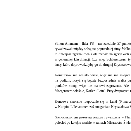
Simon Ammann - lider PŚ - ma zaledwie 57 punktó
rywalizowali między sobą już poprzedniej zimy. Walka 
to Szwajcar zgarnął dwa złote medale na igrzyskach 
w generalnej klasyfikacji. Czy więc Schlierenzauer 
laury, które doprowadziłyby go do drugiej Kryształowe
Konkursów nie zostało wiele, więc nie ma miejsca 
na podium, liczyć się będzie bezpośrednia walka
punktów straty, więc nie stanowi zagrożenia. Ale w
Morgenstern właśnie, Kofler i Loitzl. Przy dyspozycji
Końcowe skakanie rozpocznie się w Lahti (6 marca
w Kuopio, Lillehammer, zaś zmagania o Kryształowa 
Niepocieszonym pozostaje jeszcze rywalizacja w Pla
polecieć po kolejne medale w ramach Mistrzostw Świat