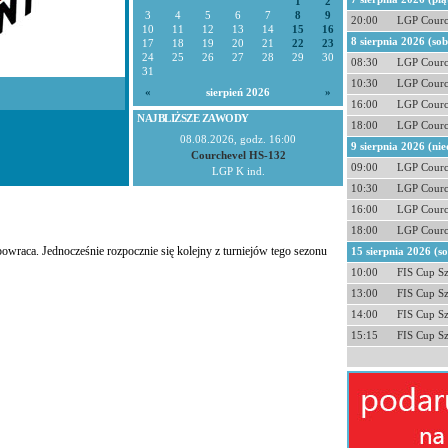
1
2
3
4
5
6
7
8
9
20:00
LGP Courc
10
11
12
13
14
15
16
8 sierpnia 2026 (so
17
18
19
20
21
22
23
24
25
26
27
28
29
30
08:30
LGP Courc
31
10:30
LGP Courc
«
sierpień 2026
»
16:00
LGP Courc
NAJBLIŻSZE ZAWODY
18:00
LGP Courc
08.08.2026, godz. 16:00
9 sierpnia 2026 (nie
Courchevel HS-132
09:00
LGP Courc
LGP K ind.
10:30
LGP Courc
16:00
LGP Courc
18:00
LGP Courc
owraca. Jednocześnie rozpocznie się kolejny z turniejów tego sezonu
15 sierpnia 2026 (s
10:00
FIS Cup S
13:00
FIS Cup S
14:00
FIS Cup S
15:15
FIS Cup S