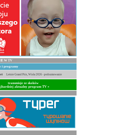
IE W TV
je i programy
rt
Letnie Grand Prix, Wisła 2026 - podsumowanie
transmisje ze skoków
jbardziej aktualny program TV »