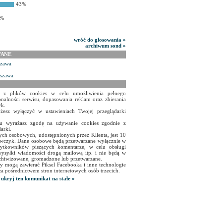
43%
8%
wróć do głosowania »
archiwum sond »
WANE
szawa
rszawa
a z plików cookies w celu umożliwienia pełnego
onalności serwisu, dopasowania reklam oraz zbierania
yk.
żesz wyłączyć w ustawieniach Twojej przeglądarki
isu wyrażasz zgodę na używanie cookies zgodnie z
arki.
ch osobowych, udostępnionych przez Klienta, jest 10
czyk. Dane osobowe będą przetwarzane wyłącznie w
użytkowników piszących komentarze, w celu obsługi
ysyłki wiadomości drogą mailową itp. i nie będą w
chiwizowane, gromadzone lub przetwarzane.
y mogą zawierać Piksel Facebooka i inne technologie
za pośrednictwem stron internetowych osób trzecich.
ukryj ten komunikat na stałe »