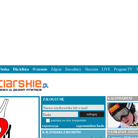
iedza
Dla kibica
O stronie
Zdjęcia
Zawodnicy
Skocznie
LIVE
Program TV
KALENDARIUM
ZALOGUJ SIĘ
pamiętaj na tym komputerze
rejestracja
zapomniałem hasło
NAJBLIŻSZE ZAW
KALENDARZ ZAWODÓW
7 sierpnia 2026 (pią