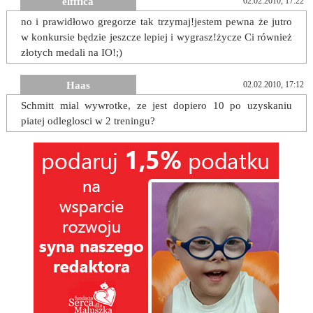
elfffica
02.02.2010, 17:22
no i prawidłowo gregorze tak trzymaj!jestem pewna że jutro
w konkursie będzie jeszcze lepiej i wygrasz!życze Ci również
złotych medali na IO!;)
Haas
02.02.2010, 17:12
Schmitt mial wywrotke, ze jest dopiero 10 po uzyskaniu
piatej odleglosci w 2 treningu?