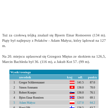
Tuż za czołową trójką znalazł się Bjoern Einar Romoeren (134 m).
Piąty był najlepszy z Polaków - Adam Małysz, który lądował na 127
m.
Na 20. miejscu uplasował się Grzegorz Miętus ze skokiem na 126,5,
Marcin Bachleda był 36. (116 m), a Jakub Kot 57. (99 m).
Wyniki treningu
zawodnik
kraj
odl.
punkty
1
Gregor Schlierenzauer
141.5
87.0
2
Simon Ammann
136.0
78.0
3
Robert Kranjec
136.0
76.1
4
Björn Einar Romören
134.0
69.1
5
Adam Małysz
127.0
64.2
6
Harri Olli
126.5
63.7