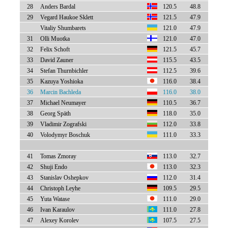
28
Anders Bardal
120.5
48.8
29
Vegard Haukoe Sklett
121.5
47.9
Vitaliy Shumbarets
121.0
47.9
31
Olli Muotka
121.0
47.0
32
Felix Schoft
121.5
45.7
33
David Zauner
115.5
43.5
34
Stefan Thurnbichler
112.5
39.6
35
Kazuya Yoshioka
116.0
38.4
36
Marcin Bachleda
116.0
38.0
37
Michael Neumayer
110.5
36.7
38
Georg Späth
118.0
35.0
39
Vladimir Zografski
112.0
33.8
40
Volodymyr Boschuk
111.0
33.3
41
Tomas Zmoray
113.0
32.7
42
Shuji Endo
113.0
32.3
43
Stanislav Oshepkov
112.0
31.4
44
Christoph Leyhe
109.5
29.5
45
Yuta Watase
111.0
29.0
46
Ivan Karaulov
111.0
27.8
47
Alexey Korolev
107.5
27.5