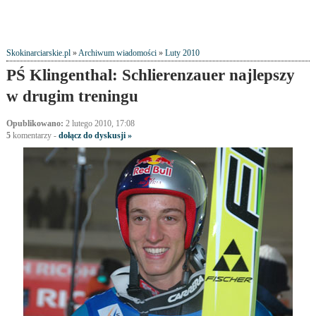
Skokinarciarskie.pl
»
Archiwum wiadomości
»
Luty 2010
PŚ Klingenthal: Schlierenzauer najlepszy
w drugim treningu
Opublikowano:
2 lutego 2010, 17:08
5
komentarzy
-
dołącz do dyskusji »