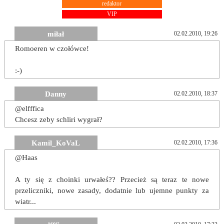
redaktor
VIP
miłał
02.02.2010, 19:26
Romoeren w czołówce!
:-)
Danny
02.02.2010, 18:37
@elfffica
Chcesz zeby schliri wygrał?
Kamil_KoVaL
02.02.2010, 17:36
@Haas
A ty się z choinki urwałeś?? Przecież są teraz te nowe
przeliczniki, nowe zasady, dodatnie lub ujemne punkty za
wiatr...