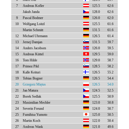
7
Andreas Kofler
125.5
62.6
Jakub Janda
128.0
62.6
9
Pascal Bodmer
126.0
62.0
10
Wolfgang Loitzl
125.5
61.6
Martin Schmitt
131.5
61.6
12
Michael Uhrmann
126.5
61.4
13
Jernej Damjan
131.5
59.7
14
Anders Jacobsen
126.0
59.5
15
Andreas Küttel
129.5
59.0
16
Tom Hilde
129.0
58.7
17
Primoz Pikl
128.5
58.2
18
Kalle Keituri
126.5
55.2
19
Tobias Bogner
126.5
54.4
20
Grzegorz Miętus
126.5
54.0
21
Jan Matura
124.5
52.5
22
Borek Sedlak
125.5
50.9
23
Maximilian Mechler
123.0
50.8
24
Severin Freund
124.0
50.7
25
Fumihisa Yumoto
125.0
50.5
26
Martin Koch
122.0
50.4
27
Andreas Wank
121.0
49.6