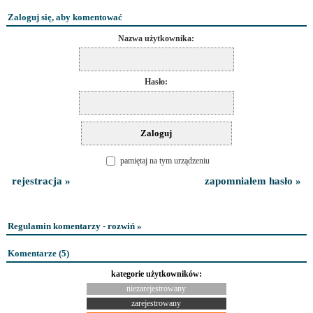
Zaloguj się, aby komentować
Nazwa użytkownika:
Hasło:
pamiętaj na tym urządzeniu
rejestracja »
zapomniałem hasło »
Regulamin komentarzy - rozwiń »
Komentarze (
5
)
kategorie użytkowników:
niezarejestrowany
zarejestrowany