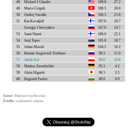
48
Michael J Glasder
108.0
27.2
49
Marco Grigoli
109.5
26.0
50
Ondrej Vaculik
106.5
25.8
51
Kai Kovaljeff
107.0
24.7
Georgiy Chervyakov
107.0
24.7
53
Sami Niemi
106.0
22.1
54
Jurij Tepes
105.0
18.7
55
Julian Musiol
104.5
16.2
56
Roman Sergeevich Trofimov
99.5
11.9
57
Jakub Kot
99.0
10.8
58
Markus Eisenbichler
95.5
4.2
59
Akira Higashi
96.5
3.5
60
Bogomil Pavlov
89.0
0.0
Autor:
Martyna Szydłowska
Źródło:
wiadomość własna